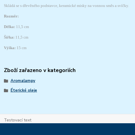
Skládá se s dřevěného podstavce, keramické misky na vonnou směs a svíčky.
Rozměr:
Délka:
11,5 cm
Šířka:
11,5 cm
Výška:
15 cm
Zboží zařazeno v kategoriích
Aromalampy
Éterické oleje
Testovací text