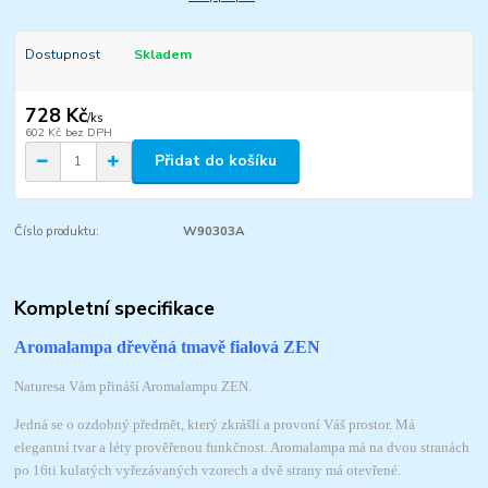
Dostupnost
Skladem
728 Kč
/
ks
602 Kč
bez DPH
Přidat do košíku
Číslo produktu:
W90303A
Kompletní specifikace
Aromalampa dřevěná tmavě fialová ZEN
Naturesa Vám přináší Aromalampu ZEN.
Jedná se o ozdobný předmět, který zkrášlí a provoní Váš prostor. Má
elegantní tvar a léty prověřenou funkčnost. Aromalampa má na dvou stranách
po 16ti kulatých vyřezávaných vzorech a dvě strany má otevřené.