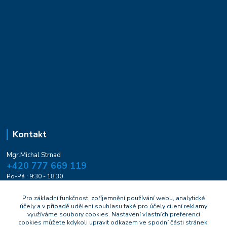
Kontakt
Mgr.Michal Strnad
+420 777 669 119
Po-Pá : 9:30 - 18:30
naturesa@email.cz
Pro základní funkčnost, zpříjemnění používání webu, analytické
účely a v případě udělení souhlasu také pro účely cílení reklamy
využíváme soubory cookies. Nastavení vlastních preferencí
cookies můžete kdykoli upravit odkazem ve spodní části stránek.