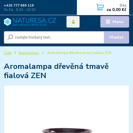
0
ks
+420 777 669 119
za
0,00 Kč
Po-Pá : 9:30 - 18:30
Menu
Hledat
Úvod
Aromalampy
Aromalampa dřevěná tmavě fialová ZEN
Aromalampa dřevěná tmavě
fialová ZEN