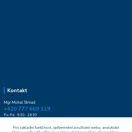
Kontakt
Mgr.Michal Strnad
+420 777 669 119
Po-Pá : 9:30 - 18:30
naturesa@email.cz
Pro základní funkčnost, zpříjemnění používání webu, analytické