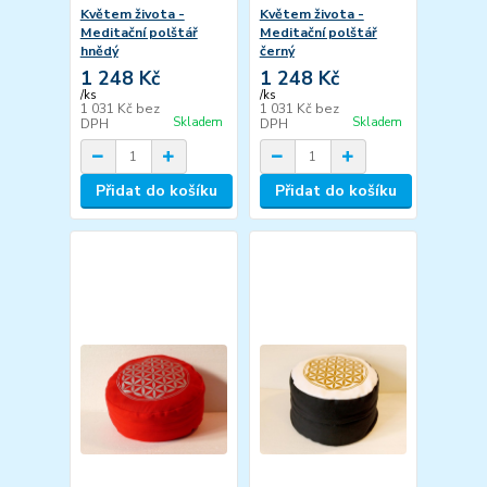
Květem života -
Květem života -
Meditační polštář
Meditační polštář
hnědý
černý
1 248 Kč
1 248 Kč
/
ks
/
ks
1 031 Kč
bez
1 031 Kč
bez
Skladem
Skladem
DPH
DPH
Přidat do košíku
Přidat do košíku