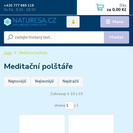
0
ks
+420 777 669 119
za
0,00 Kč
Po-Pá : 9:30 - 18:30
Menu
Hledat
Úvod
Meditační polštáře
Meditační polštáře
Nejnovější
Nejlevnější
Nejdražší
Zobrazuji 1-10 z 10
strana
z 1