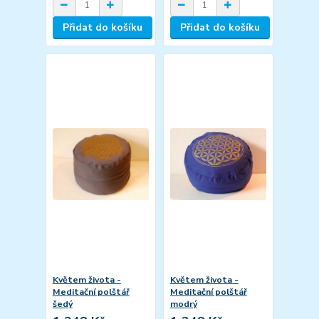
Přidat do košíku
Přidat do košíku
Květem života -
Květem života -
Meditační polštář
Meditační polštář
šedý
modrý