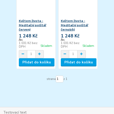
Květem života -
Květem života -
Meditační polštář
Meditační polštář
červený
černobílý
1 248 Kč
1 248 Kč
/
ks
/
ks
1 031 Kč
bez
1 031 Kč
bez
Skladem
Skladem
DPH
DPH
Přidat do košíku
Přidat do košíku
strana
z 1
Testovací text