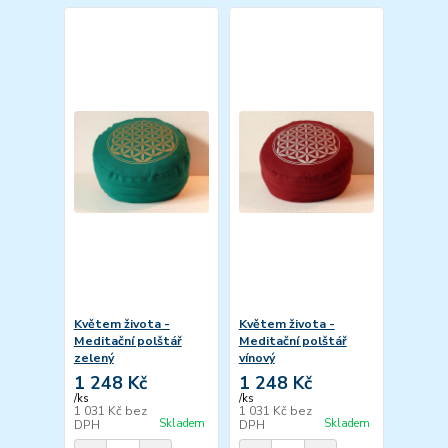
Květem života -
Květem života -
Meditační polštář
Meditační polštář
zelený
vínový
1 248 Kč
1 248 Kč
/
ks
/
ks
1 031 Kč
bez
1 031 Kč
bez
Skladem
Skladem
DPH
DPH