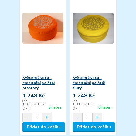
Květem života -
Květem života -
Meditační polštář
Meditační polštář
oranžový
žlutý
1 248 Kč
1 248 Kč
/
ks
/
ks
1 031 Kč
bez
1 031 Kč
bez
Skladem
Skladem
DPH
DPH
Přidat do košíku
Přidat do košíku