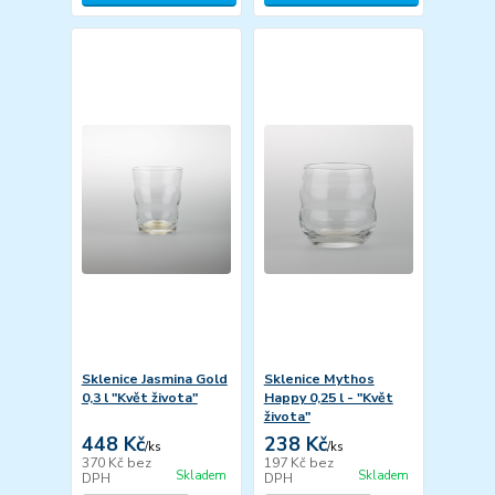
Sklenice Jasmina Gold
Sklenice Mythos
0,3 l "Květ života"
Happy 0,25 l - "Květ
života"
448 Kč
238 Kč
/
ks
/
ks
370 Kč
bez
197 Kč
bez
Skladem
Skladem
DPH
DPH