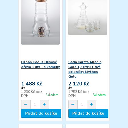
Džbán Cadus Olivové
Sada Karafa Alladin
dřevo 1 litr - s kameny
Gold 1,3 litru + dvě
skleničky Mythos
Gold
1 488 Kč
2 120 Kč
/
ks
/
ks
1 230 Kč
bez
1 752 Kč
bez
Skladem
Skladem
DPH
DPH
Přidat do košíku
Přidat do košíku