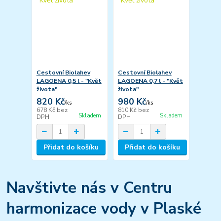
Cestovní Biolahev
Cestovní Biolahev
LAGOENA 0,5 l - "Květ
LAGOENA 0,7 l - "Květ
života"
života"
820 Kč
980 Kč
/
ks
/
ks
678 Kč
bez
810 Kč
bez
Skladem
Skladem
DPH
DPH
Přidat do košíku
Přidat do košíku
Navštivte nás v Centru
harmonizace vody v Plaské