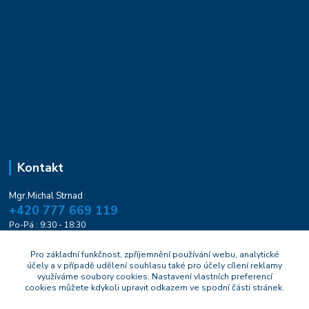
Kontakt
Mgr.Michal Strnad
+420 777 669 119
Po-Pá : 9:30 - 18:30
naturesa@email.cz
Pro základní funkčnost, zpříjemnění používání webu, analytické
účely a v případě udělení souhlasu také pro účely cílení reklamy
využíváme soubory cookies. Nastavení vlastních preferencí
cookies můžete kdykoli upravit odkazem ve spodní části stránek.