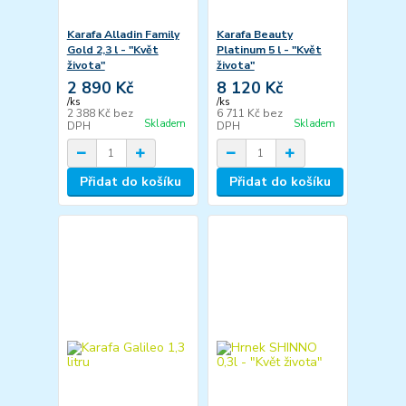
Karafa Alladin Family
Karafa Beauty
Gold 2,3 l - "Květ
Platinum 5 l - "Květ
života"
života"
2 890 Kč
8 120 Kč
/
ks
/
ks
2 388 Kč
bez
6 711 Kč
bez
Skladem
Skladem
DPH
DPH
Přidat do košíku
Přidat do košíku