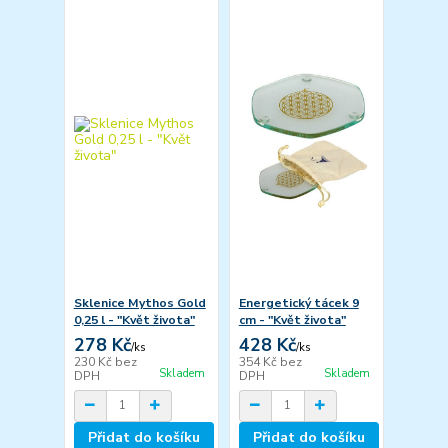
Sklenice Mythos Gold
Energetický tácek 9
0,25 l - "Květ života"
cm - "Květ života"
278 Kč
428 Kč
/
ks
/
ks
230 Kč
bez
354 Kč
bez
Skladem
Skladem
DPH
DPH
Přidat do košíku
Přidat do košíku