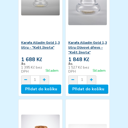
Karafa Alladin Gold 1,3
Karafa Alladin Gold 1,3
litru - "Květ života"
litru Olivové dřevo -
"Květ života"
1 688 Kč
1 848 Kč
/
ks
/
ks
1 395 Kč
bez
1 527 Kč
bez
Skladem
Skladem
DPH
DPH
Přidat do košíku
Přidat do košíku