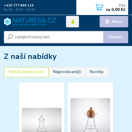
0
ks
+420 777 669 119
za
0,00 Kč
Po-Pá : 9:30 - 18:30
Menu
Hledat
Z naší nabídky
Vybrali jsme pro vás
Nejprodávanější
Novinky