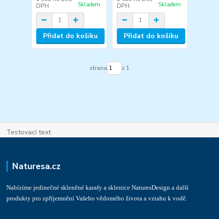
Skladem
Skladem
DPH
DPH
Přidat do košíku
Přidat do košíku
strana
z 1
Testovací text
Naturesa.cz
Nabízíme jedinečné skleněné karafy a sklenice NaturesDesign a další
produkty pro zpříjemnění Vašeho vědomého života a vztahu k vodě.