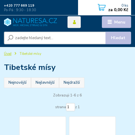
0
ks
+420 777 669 119
za
0,00 Kč
Po-Pá : 9:30 - 18:30
Menu
Hledat
Úvod
Tibetské mísy
Tibetské mísy
Nejnovější
Nejlevnější
Nejdražší
Zobrazuji 1-6 z 6
strana
z 1