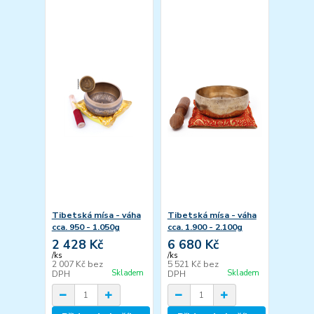
Tibetská mísa - váha
Tibetská mísa - váha
cca. 950 - 1.050g
cca. 1.900 - 2.100g
2 428 Kč
6 680 Kč
/
ks
/
ks
2 007 Kč
bez
5 521 Kč
bez
Skladem
Skladem
DPH
DPH