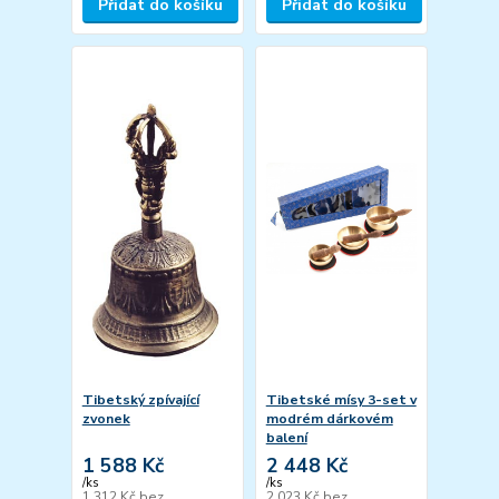
Přidat do košíku
Přidat do košíku
Tibetský zpívající
Tibetské mísy 3-set v
zvonek
modrém dárkovém
balení
1 588 Kč
2 448 Kč
/
ks
/
ks
1 312 Kč
bez
2 023 Kč
bez