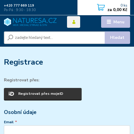
0
ks
+420 777 669 119
za
0,00 Kč
Po-Pá : 9:30 - 18:30
Menu
Hledat
Registrace
Registrovat přes:
Registrovat přes mojeID
Osobní údaje
Email
*