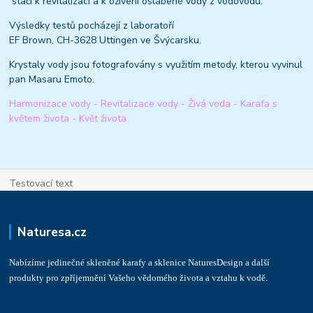
stačí k revitalizaci a k oživení oslabené vody z vodovodu.
Výsledky testů pocházejí z laboratoří
EF Brown, CH-3628 Uttingen ve Švýcarsku.
Krystaly vody jsou fotografovány s využitím metody, kterou vyvinul
pan Masaru Emoto.
Harmonizace vody - Revitalizace vody - Živá voda - Karafa s
květem života - Květ života
Testovací text
Naturesa.cz
Nabízíme jedinečné skleněné karafy a sklenice NaturesDesign a další
produkty pro zpříjemnění Vašeho vědomého života a vztahu k vodě.