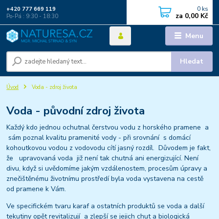
0
ks
+420 777 669 119
za
0,00 Kč
Po-Pá : 9:30 - 18:30
Menu
Hledat
Úvod
Voda - zdroj života
Voda - původní zdroj života
Každý kdo jednou ochutnal čerstvou vodu z horského pramene a
sám poznal kvalitu pramenité vody - při srovnání s domácí
kohoutkovou vodou z vodovodu cítí jasný rozdíl. Důvodem je fakt,
že upravovaná voda již není tak chutná ani energizující. Není
divu, když si uvědomíme jakým vzdálenostem, procesům úpravy a
znečištěnému životnímu prostředí byla voda vystavena na cestě
od pramene k Vám.
Ve specifickém tvaru karaf a ostatních produktů se voda a další
tekutiny opět revitalizují a zlepší se jejich chut a biologická