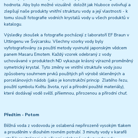
hodnota. Aby bylo možné vizuálně doložit jak hluboce ovlivňují a
zlepšují naše produkty vnitřní strukturu vody a její vlastnosti - k
tomu slouží fotografie vodních krystalů vody u všech produktů v
katalogu.
Výsledky zkoušek a fotografie pocházejí z laboratoří EF Braun v
Uttingenu ve Švýcarsku. Všechny vzorky vody byly
vyfotografovány za použití metody vyvinuté japonským vědcem
panem Masaru Emotem. Každý vzorek odebraný z vody
uchovávané v produktech ND vykazuje krásný výrazně proměněný
symetrický krystal. Tyto změny ve vnitřní struktuře vody jsou
způsobeny souhrnem prvků použitých při výrobě skleněných a
porcelánových nádob (jako je konstrukční princip Zlatého řezu,
použití symbolu Květu života, ryzí a přírodní použité materiály),
které dodávají vodě svěží, příiemnou, přirozenou a přírodní chuť.
Předtím - Potom
Běžná voda z vodovodu je oslabená nepřirozeně vysokým tlakem
a prouděním v dlouhém rovném potrubí. 3 minuty vody v karafě