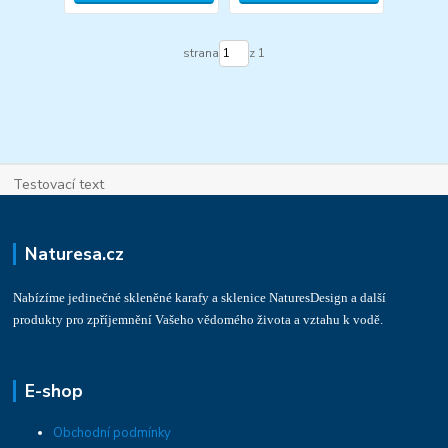
strana
z 1
Testovací text
Naturesa.cz
Nabízíme jedinečné skleněné karafy a sklenice NaturesDesign a další
produkty pro zpříjemnění Vašeho vědomého života a vztahu k vodě.
E-shop
Obchodní podmínky