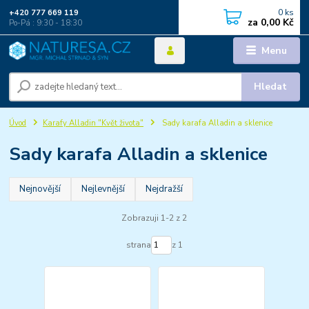
0
ks
+420 777 669 119
za
0,00 Kč
Po-Pá : 9:30 - 18:30
Menu
Hledat
Úvod
Karafy Alladin "Květ života"
Sady karafa Alladin a sklenice
Sady karafa Alladin a sklenice
Nejnovější
Nejlevnější
Nejdražší
Zobrazuji 1-2 z 2
strana
z 1