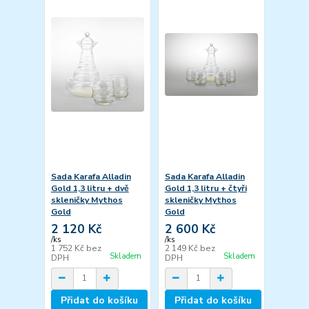
Sada Karafa Alladin
Sada Karafa Alladin
Gold 1,3 litru + dvě
Gold 1,3 litru + čtyři
skleničky Mythos
skleničky Mythos
Gold
Gold
2 120 Kč
2 600 Kč
/
ks
/
ks
1 752 Kč
bez
2 149 Kč
bez
Skladem
Skladem
DPH
DPH
Přidat do košíku
Přidat do košíku