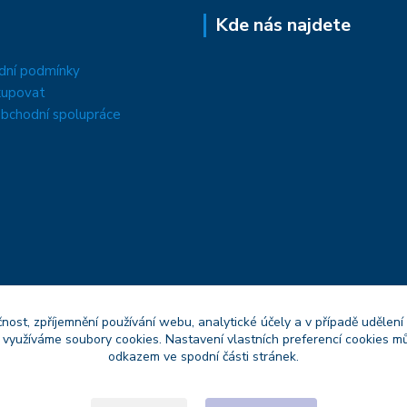
Kde nás najdete
dní podmínky
kupovat
bchodní spolupráce
čnost, zpříjemnění používání webu, analytické účely a v případě udělení
y využíváme soubory cookies. Nastavení vlastních preferencí cookies mů
odkazem ve spodní části stránek.