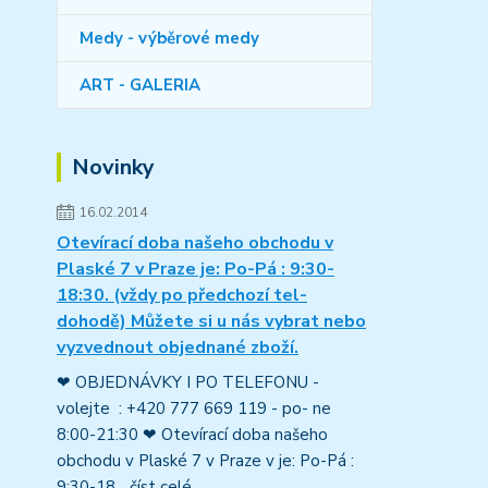
Medy - výběrové medy
ART - GALERIA
Novinky
16.02.2014
Otevírací doba našeho obchodu v
Plaské 7 v Praze je: Po-Pá : 9:30-
18:30. (vždy po předchozí tel-
dohodě) Můžete si u nás vybrat nebo
vyzvednout objednané zboží.
❤ OBJEDNÁVKY I PO TELEFONU -
volejte : +420 777 669 119 - po- ne
8:00-21:30 ❤ Otevírací doba našeho
obchodu v Plaské 7 v Praze v je: Po-Pá :
9:30-18...
číst celé