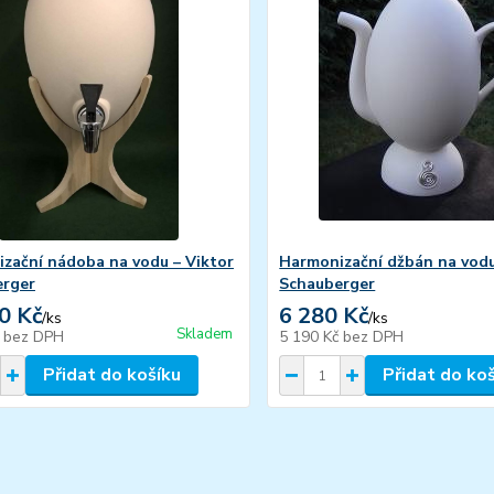
zační nádoba na vodu – Viktor
Harmonizační džbán na vodu
erger
Schauberger
0 Kč
6 280 Kč
/
ks
/
ks
Skladem
č
bez DPH
5 190 Kč
bez DPH
Přidat do košíku
Přidat do ko