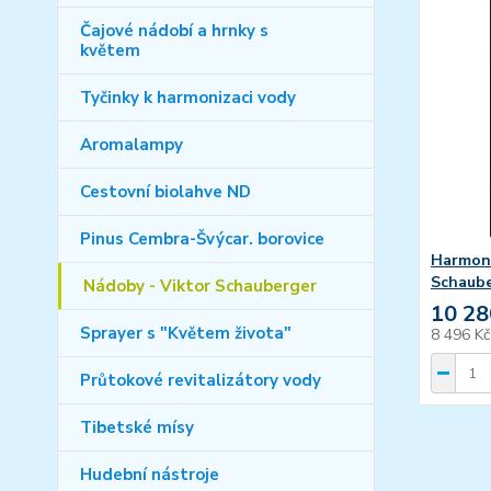
Čajové nádobí a hrnky s
květem
Tyčinky k harmonizaci vody
Aromalampy
Cestovní biolahve ND
Pinus Cembra-Švýcar. borovice
Harmoni
Schaub
Nádoby - Viktor Schauberger
10 28
Sprayer s "Květem života"
8 496 K
Průtokové revitalizátory vody
Tibetské mísy
Hudební nástroje