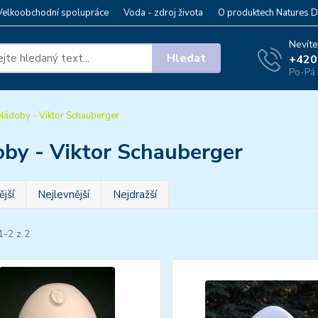
Velkoobchodní spolupráce
Voda - zdroj života
O produktech Natures D
Nevíte
Hledat
+420
Po-Pá 
ádoby - Viktor Schauberger
by - Viktor Schauberger
jší
Nejlevnější
Nejdražší
1-2 z 2