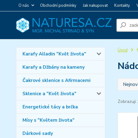
O nás
Obchodní podmínky
Jak nakupovat
Kontakty
Úvod
N
Karafy Alladin "Květ života"
Nádo
Karafy a Džbány na kameny
Čakrové sklenice s Afirmacemi
Nejnově
Sklenice a "Květ života"
Zobrazuji 
Energetické tácy a brčka
Mísy s "Květem života"
Dárkové sady