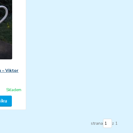
 – Viktor
Skladem
šíku
strana
z 1