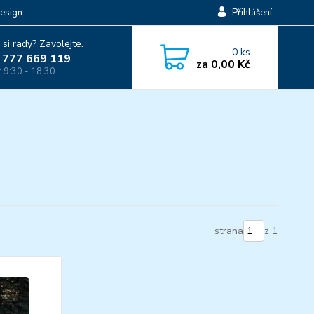
esign
Přihlášení
 si rady? Zavolejte.
0
ks
 777 669 119
za
0,00 Kč
: 9:30 - 18:30
strana
z 1