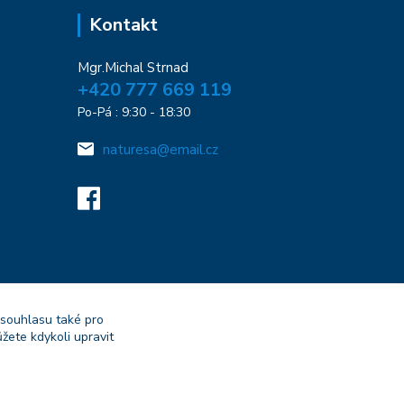
Kontakt
Mgr.Michal Strnad
+420 777 669 119
Po-Pá : 9:30 - 18:30
naturesa@email.cz
 souhlasu také pro
žete kdykoli upravit