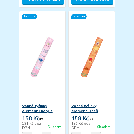
Novinka
Novinka
Vonné tyčinky
Vonné tyčinky
element Energie
element Oheň
158 Kč
158 Kč
/
ks
/
ks
131 Kč
bez
131 Kč
bez
Skladem
Skladem
DPH
DPH