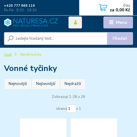
0
ks
+420 777 669 119
za
0,00 Kč
Po-Pá : 9:30 - 18:30
Menu
Hledat
Úvod
Vonné tyčinky
Vonné tyčinky
Nejnovější
Nejlevnější
Nejdražší
Zobrazuji 1-26 z 26
strana
z 1