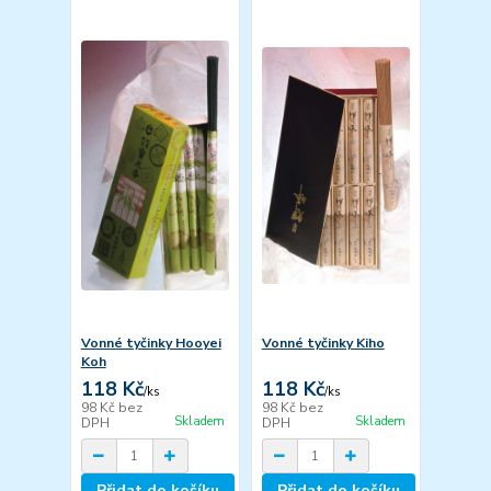
Vonné tyčinky Hooyei
Vonné tyčinky Kiho
Koh
118 Kč
118 Kč
/
ks
/
ks
98 Kč
bez
98 Kč
bez
Skladem
Skladem
DPH
DPH
Přidat do košíku
Přidat do košíku