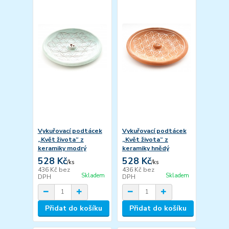
Vykuřovací podtácek
Vykuřovací podtácek
„Květ života“ z
„Květ života“ z
keramiky modrý
keramiky hnědý
528 Kč
528 Kč
/
ks
/
ks
436 Kč
bez
436 Kč
bez
Skladem
Skladem
DPH
DPH
Přidat do košíku
Přidat do košíku