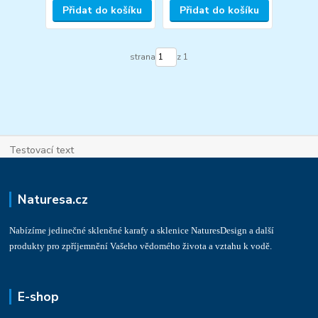
Přidat do košíku
Přidat do košíku
strana
z 1
Testovací text
Naturesa.cz
Nabízíme jedinečné skleněné karafy a sklenice NaturesDesign a další
produkty pro zpříjemnění Vašeho vědomého života a vztahu k vodě.
E-shop