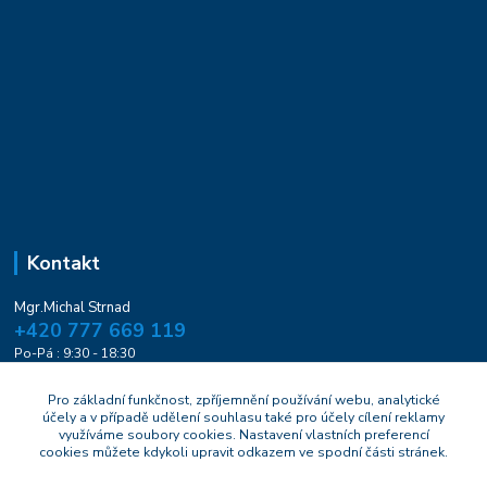
Kontakt
Mgr.Michal Strnad
+420 777 669 119
Po-Pá : 9:30 - 18:30
naturesa@email.cz
Pro základní funkčnost, zpříjemnění používání webu, analytické
účely a v případě udělení souhlasu také pro účely cílení reklamy
využíváme soubory cookies. Nastavení vlastních preferencí
cookies můžete kdykoli upravit odkazem ve spodní části stránek.