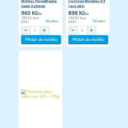
Mythos Flora&Fauna
Cestovní Bioláhev 0,3
Sada 4 sklenic
l pro děti
960 Kč
898 Kč
/
ks
/
ks
793 Kč
bez
742 Kč
bez
Skladem
Skladem
DPH
DPH
Přidat do košíku
Přidat do košíku