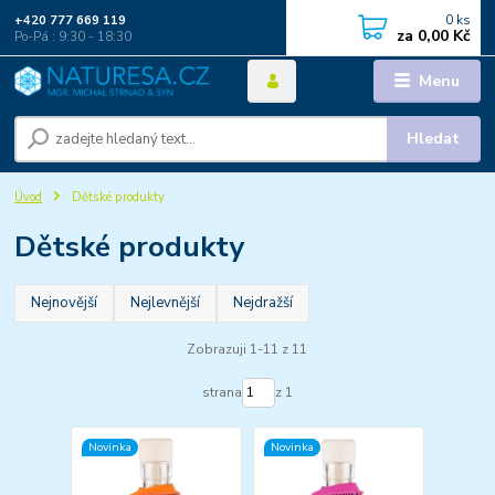
0
ks
+420 777 669 119
za
0,00 Kč
Po-Pá : 9:30 - 18:30
Menu
Hledat
Úvod
Dětské produkty
Dětské produkty
Nejnovější
Nejlevnější
Nejdražší
Zobrazuji 1-11 z 11
strana
z 1
Novinka
Novinka