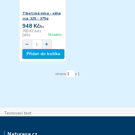
Tibetská mísa - váha
cca. 325 - 375g
948 Kč
/
ks
783 Kč
bez
Skladem
DPH
Přidat do košíku
strana
z 1
Testovací text
Naturesa.cz