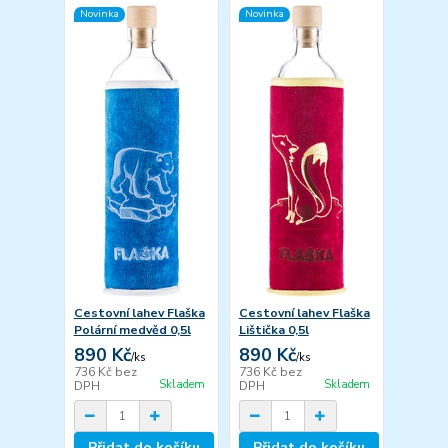
Novinka
Novinka
Cestovní lahev Flaška
Cestovní lahev Flaška
Polární medvěd 0,5l
Lištička 0,5l
890 Kč
890 Kč
/
ks
/
ks
736 Kč
bez
736 Kč
bez
Skladem
Skladem
DPH
DPH
Přidat do košíku
Přidat do košíku