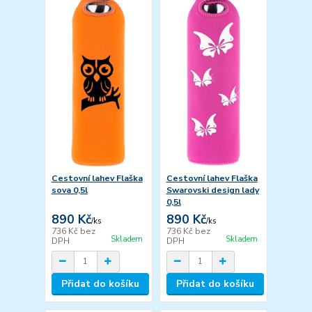
Cestovní lahev Flaška
Cestovní lahev Flaška
sova 0,5l
Swarovski design lady
0,5l
890 Kč
890 Kč
/
ks
/
ks
736 Kč
bez
736 Kč
bez
Skladem
Skladem
DPH
DPH
Přidat do košíku
Přidat do košíku