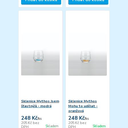
Sklenice Mythos Jsem
Sklenice Mythos
šťastný/á - modrá
Mohu to udělat -
oranžová
248 Kč
248 Kč
/
ks
/
ks
205 Kč
bez
205 Kč
bez
Skladem
Skladem
DPH
DPH