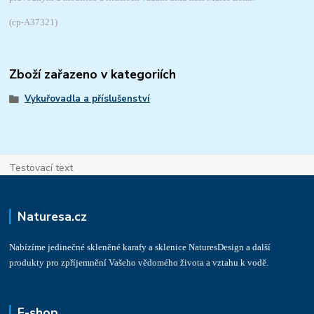
(cp-
A37321)
Zboží zařazeno v kategoriích
Vykuřovadla a příslušenství
Testovací text
Naturesa.cz
Nabízíme jedinečné skleněné karafy a sklenice NaturesDesign a další
produkty pro zpříjemnění Vašeho vědomého života a vztahu k vodě.
E-shop