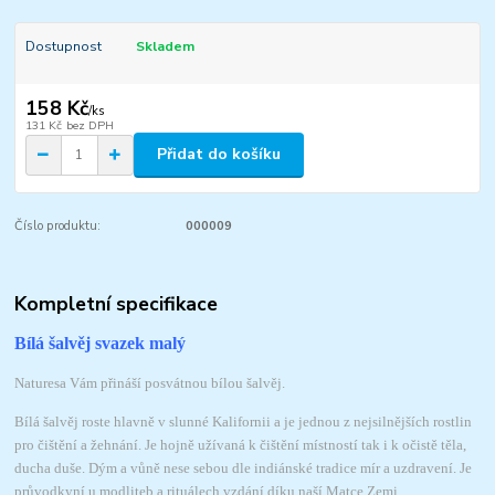
Dostupnost
Skladem
158 Kč
/
ks
131 Kč
bez DPH
Přidat do košíku
Číslo produktu:
000009
Kompletní specifikace
Bílá šalvěj svazek malý
Naturesa Vám přináší posvátnou bílou šalvěj.
Bílá šalvěj roste hlavně v slunné Kalifornii a je jednou z nejsilnějších rostlin
pro čištění a žehnání. Je hojně užívaná k čištění místností tak i k očistě těla,
ducha duše. Dým a vůně nese sebou dle indiánské tradice mír a uzdravení. Je
průvodkyní u modliteb a rituálech vzdání díku naší Matce Zemi.