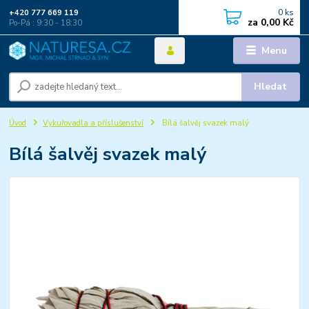
0
ks
+420 777 669 119
za
0,00 Kč
Po-Pá : 9:30 - 18:30
Menu
Hledat
Úvod
Vykuřovadla a příslušenství
Bílá šalvěj svazek malý
Bílá šalvěj svazek malý