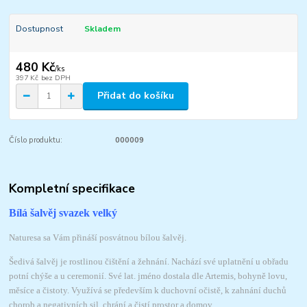
Dostupnost
Skladem
480 Kč
/
ks
397 Kč
bez DPH
Přidat do košíku
Číslo produktu:
000009
Kompletní specifikace
Bílá šalvěj svazek velký
Naturesa sa Vám přináší posvátnou bílou šalvěj.
Šedivá šalvěj je rostlinou čištění a žehnání. Nachází své uplatnění u obřadu
potní chýše a u ceremonií. Své lat. jméno dostala dle Artemis, bohyně lovu,
měsíce a čistoty. Využívá se především k duchovní očistě, k zahnání duchů
chorob a negativních sil, chrání a čistí prostor a domov.