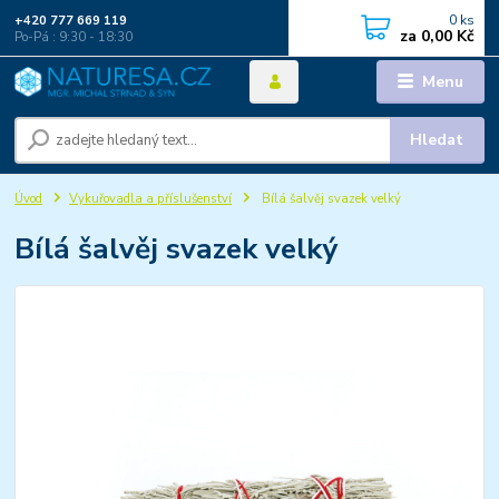
0
ks
+420 777 669 119
za
0,00 Kč
Po-Pá : 9:30 - 18:30
Menu
Hledat
Úvod
Vykuřovadla a příslušenství
Bílá šalvěj svazek velký
Bílá šalvěj svazek velký