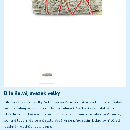
Bílá šalvěj svazek velký
Bílá šalvěj svazek velký Naturesa sa Vám přináší posvátnou bílou šalvěj.
Šedivá šalvěj je rostlinou čištění a žehnání. Nachází své uplatnění u
obřadu potní chýše a u ceremonií. Své lat. jméno dostala dle Artemis,
bohyně lovu, měsíce a čistoty. Využívá se především k duchovní očistě,
k zahnání duchů ...
celý popis