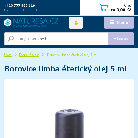
0
ks
+420 777 669 119
za
0,00 Kč
Po-Pá : 9:30 - 18:30
Menu
Hledat
Úvod
Éterické oleje
Borovice limba éterický olej 5 ml
Borovice limba éterický olej 5 ml