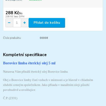
288 Kč
/
ks
238 Kč
bez DPH
Přidat do košíku
Číslo produktu:
00008
Kompletní specifikace
Borovice limba éterický olej 5 ml
Naturesa Vám přináší éterický olej Borovice limba.
Olej z Borovice limby čistí vzduch v místnosti a je hlavně v chladném
období cenným společníkem. Jako přísada v masážním oleji působí
povzbudivě a uvolňujíce.
Č.P. (2331)