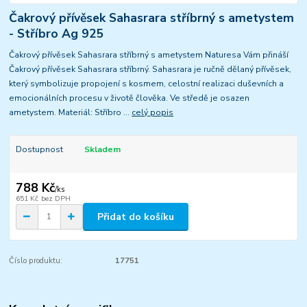
Čakrový přívěsek Sahasrara stříbrný s ametystem
- Stříbro Ag 925
Čakrový přívěsek Sahasrara stříbrný s ametystem Naturesa Vám přináší
Čakrový přívěsek Sahasrara stříbrný. Sahasrara je ručně dělaný přívěsek,
který symbolizuje propojení s kosmem, celostní realizaci duševních a
emocionálních procesu v životě člověka. Ve středě je osazen
ametystem. Materiál: Stříbro ...
celý popis
Dostupnost
Skladem
788 Kč
/
ks
651 Kč
bez DPH
Přidat do košíku
Číslo produktu:
17751