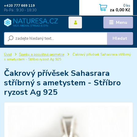
0
ks
+420 777 669 119
za
0,00 Kč
Po-Pá : 9:30 - 18:30
Menu
Hledat
Úvod
Šperky a posvátná geometrie
Čakrový přívěsek Sahasrara stříbrný
s ametystem - Stříbro ryzost Ag 925
Čakrový přívěsek Sahasrara
stříbrný s ametystem - Stříbro
ryzost Ag 925