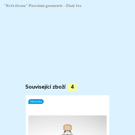
"Květ života"-
Posvátná geometrie - Zlatý řez
Související zboží
4
Novinka
Novinka