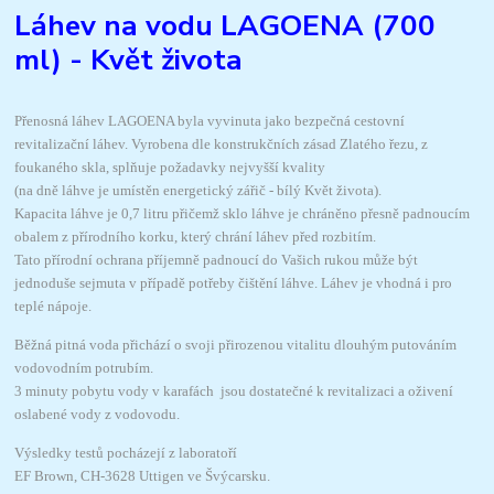
Láhev na vodu LAGOENA (700
ml) - Květ života
Přenosná láhev LAGOENA byla vyvinuta jako bezpečná cestovní
revitalizační láhev. Vyrobena dle konstrukčních zásad Zlatého řezu, z
foukaného skla, splňuje požadavky nejvyšší kvality
(na dně láhve je umístěn energetický zářič - bílý Květ života).
Kapacita láhve je 0,7 litru přičemž sklo láhve je chráněno přesně padnoucím
obalem z přírodního korku, který chrání láhev před rozbitím.
Tato přírodní ochrana příjemně padnoucí do Vašich rukou může být
jednoduše sejmuta v případě potřeby čištění láhve. Láhev je vhodná i pro
teplé nápoje.
Běžná pitná voda přichází o svoji přirozenou vitalitu dlouhým putováním
vodovodním potrubím.
3 minuty pobytu vody v karafách jsou dostatečné k revitalizaci a oživení
oslabené vody z vodovodu.
Výsledky testů pocházejí z laboratoří
EF Brown, CH-3628 Uttigen ve Švýcarsku.