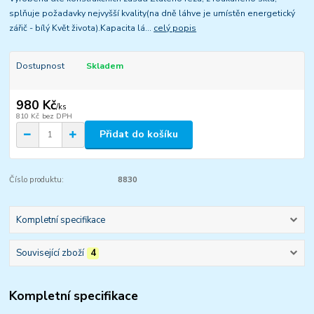
splňuje požadavky nejvyšší kvality(na dně láhve je umístěn energetický
zářič - bílý Květ života).Kapacita lá...
celý popis
Dostupnost
Skladem
980 Kč
/
ks
810 Kč
bez DPH
Přidat do košíku
Číslo produktu:
8830
Kompletní specifikace
Související zboží
4
Kompletní specifikace