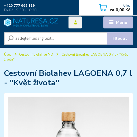
0
ks
+420 777 669 119
za
0,00 Kč
Po-Pá : 9:30 - 18:30
Menu
Hledat
Úvod
Cestovní biolahve ND
Cestovní Biolahev LAGOENA 0,7 l - "Květ
života"
Cestovní Biolahev LAGOENA 0,7 l
- "Květ života"