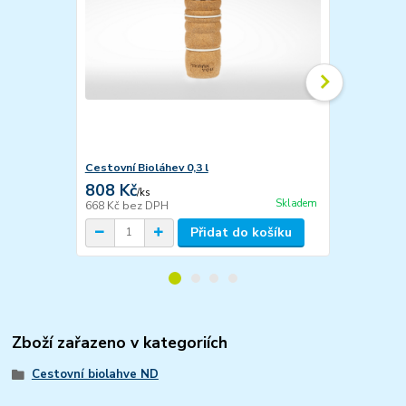
Cestovní Bioláhev 0,3 l
Cestovní Bio
808 Kč
898 Kč
/
ks
/
ks
Skladem
668 Kč
bez DPH
742 Kč
bez 
Přidat do košíku
Zboží zařazeno v kategoriích
Cestovní biolahve ND