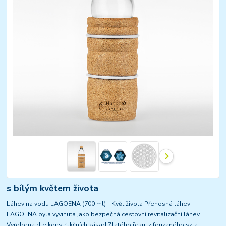
s bílým květem života
Láhev na vodu LAGOENA (700 ml) - Květ života Přenosná láhev
LAGOENA byla vyvinuta jako bezpečná cestovní revitalizační láhev.
Vyrobena dle konstrukčních zásad Zlatého řezu, z foukaného skla,