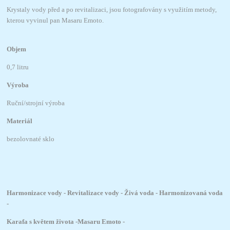
Krystaly vody před a po revitalizaci, jsou fotografovány s využitím metody,
kterou vyvinul pan Masaru Emoto.
Objem
0,7 litru
Výroba
Ruční/strojní výroba
Materiál
bezolovnaté sklo
Harmonizace vody - Revitalizace vody - Živá voda - Harmonizovaná voda
-
Karafa s květem života -
Masaru Emoto -