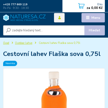
0
ks
+420 777 669 119
za
0,00 Kč
Po-Pá : 9:30 - 18:30
Menu
Hledat
Úvod
Outdoor lahve
Cestovní lahev Flaška sova 0,75l
Cestovní lahev Flaška sova 0,75l
Novinka