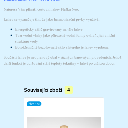
Naturesa Vám přináší cestovní lahev Flaška Neo.
Lahev se vyznačuje tím, že jako harmonizační prvky využívá:
Energetický zářič gravírovaný na těle lahve
Tvar vodní vlnky jako přirozené vodní formy ovlivňující vnitřní
strukturu vody
Borokřemičité bezolovnaté sklo z kterého je lahev vyrobena
Součástí lahve je neoprenový obal v různých barevných provedeních. Jehož
další funkcí je udržování stálé teploty tekutiny v lahvi po určitou dobu.
Související zboží
4
Novinka
Novinka