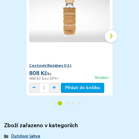
Cestovní Bioláhev 0,3 l
Cestovní Bio
808 Kč
898 Kč
/
ks
/
ks
Skladem
668 Kč
bez DPH
742 Kč
bez 
Přidat do košíku
Zboží zařazeno v kategoriích
Outdoor lahve