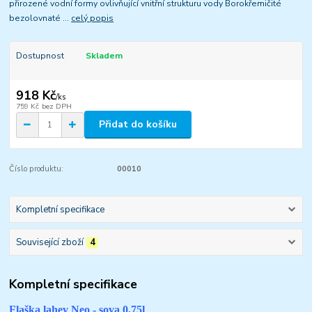
přirozené vodní formy ovlivňující vnitřní strukturu vody Borokřemičité
bezolovnaté ...
celý popis
Dostupnost
Skladem
918 Kč
/
ks
759 Kč
bez DPH
Přidat do košíku
Číslo produktu:
00010
Kompletní specifikace
Související zboží
4
Kompletní specifikace
Flaška lahev Neo - sova 0,75l