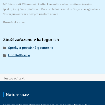
Můžete si vzít Váš osobní Dordže kamkoliv s sebou – s tímto kouskem
šperku, který Vám přinášíme. Má sílu chránit Vás od nečistých energií a bude
Vaším průvodcem v nových úkolech života.
Rozměr: 4 - 5 cm
Zboží zařazeno v kategoriích
Šperky a posvátná geometrie
Dordže/Dordje
Testovací text
Naturesa.cz
Nabízíme jedinečné skleněné karafy a sklenice NaturesDesign a další