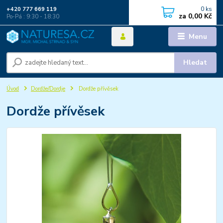
0
ks
+420 777 669 119
za
0,00 Kč
Po-Pá : 9:30 - 18:30
Menu
Hledat
Úvod
Dordže/Dordje
Dordže přívěsek
Dordže přívěsek