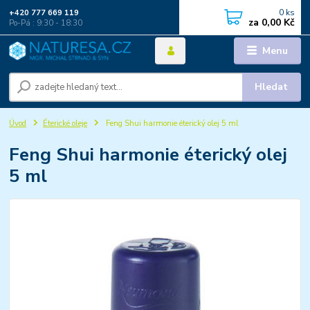
0
ks
+420 777 669 119
za
0,00 Kč
Po-Pá : 9:30 - 18:30
Menu
Hledat
Úvod
Éterické oleje
Feng Shui harmonie éterický olej 5 ml
Feng Shui harmonie éterický olej
5 ml