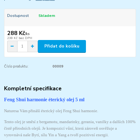
Dostupnost
Skladem
288 Kč
/
ks
238 Kč
bez DPH
Přidat do košíku
Číslo produktu:
00009
Kompletní specifikace
Feng Shui harmonie éterický olej 5 ml
Naturesa Vám přináší éterický olej Feng Shui harmonie.
Tento olej je směsí z bergamotu, mandarinky, gerania, vanilky a dalších 100%
čistě přírodních olejů. Je kompozicí vůní, která zároveň osvěžuje a
vyrovnává naše Bytí, sílu Yin a Yang a tvoří pozitivní energii.