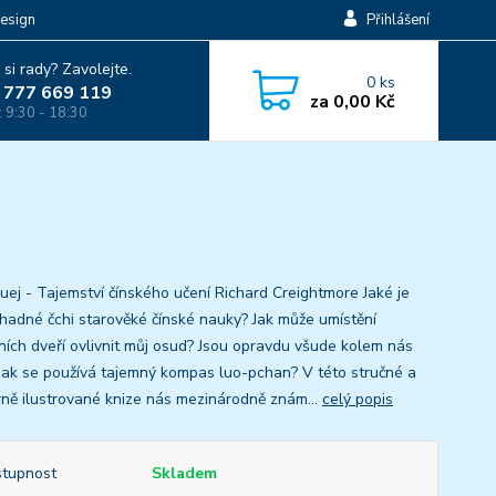
esign
Přihlášení
 si rady? Zavolejte.
0
ks
 777 669 119
za
0,00 Kč
: 9:30 - 18:30
uej - Tajemství čínského učení Richard Creightmore Jaké je
hadné čchi starověké čínské nauky? Jak může umístění
ích dveří ovlivnit můj osud? Jsou opravdu všude kolem nás
 Jak se používá tajemný kompas luo-pchan? V této stručné a
ně ilustrované knize nás mezinárodně znám...
celý popis
tupnost
Skladem