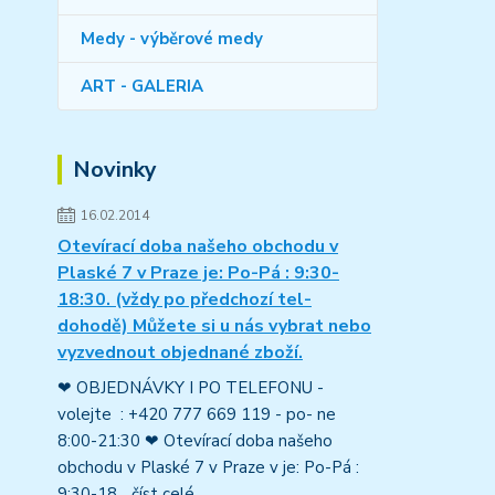
Medy - výběrové medy
ART - GALERIA
Novinky
16.02.2014
Otevírací doba našeho obchodu v
Plaské 7 v Praze je: Po-Pá : 9:30-
18:30. (vždy po předchozí tel-
dohodě) Můžete si u nás vybrat nebo
vyzvednout objednané zboží.
❤ OBJEDNÁVKY I PO TELEFONU -
volejte : +420 777 669 119 - po- ne
8:00-21:30 ❤ Otevírací doba našeho
obchodu v Plaské 7 v Praze v je: Po-Pá :
9:30-18...
číst celé