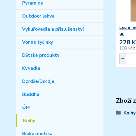
Pyramidy
Outdoor lahve
Lesní m
Vykuřovadla a příslušenství
gr
228 K
Vonné tyčinky
198 Kč
b
Dětské produkty
Kyvadla
Dordže/Dordje
Buddha
Zboží 
ÓM
Knihy
Knihy
Biokosmetika