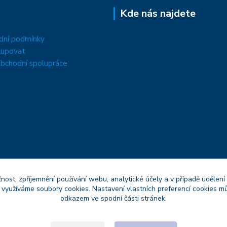
Kde nás najdete
dní podmínky
kupovat
bchodní spolupráce
čnost, zpříjemnění používání webu, analytické účely a v případě udělení
y využíváme soubory cookies. Nastavení vlastních preferencí cookies mů
odkazem ve spodní části stránek.