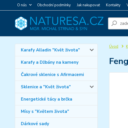
O nás
Obchodní podmínky
Jak nakupovat
Kontakty
Úvod
K
Karafy Alladin "Květ života"
Feng
Karafy a Džbány na kameny
Čakrové sklenice s Afirmacemi
Sklenice a "Květ života"
Energetické tácy a brčka
Mísy s "Květem života"
Dárkové sady