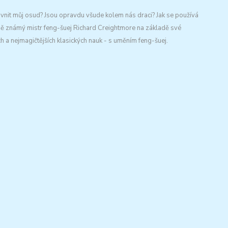
ivnit můj osud? Jsou opravdu všude kolem nás draci? Jak se používá
ně známý mistr feng-šuej Richard Creightmore na základě své
 a nejmagičtějších klasických nauk - s uměním feng-šuej.