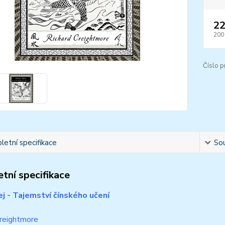
22
200
Číslo p
etní specifikace
Sou
tní specifikace
ej
-
Tajemství čínského učení
Creightmore