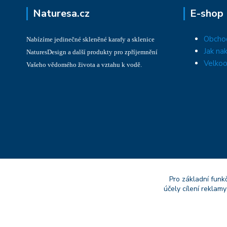
Naturesa.cz
E-shop
Obcho
Nabízíme jedinečné skleněné karafy a sklenice
Jak na
NaturesDesign a další produkty pro zpříjemnění
Velkoo
Vašeho vědomého života a vztahu k vodě.
Pro základní funk
účely cílení reklam