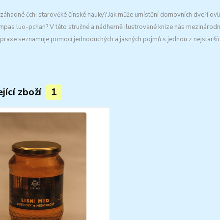
 záhadné čchi starověké čínské nauky? Jak může umístění domovních dveří ovl
mpas luo-pchan? V této stručné a nádherně ilustrované knize nás mezinárod
 praxe seznamuje pomocí jednoduchých a jasných pojmů s jednou z nejstarších
jící zboží
1