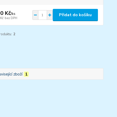
0 Kč
/
ks
Přidat do košíku
 Kč
bez DPH
roduktu:
2
visející zboží
1