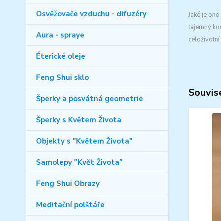
Osvěžovače vzduchu - difuzéry
Jaké je ono
tajemný ko
Aura - spraye
celoživotní
Éterické oleje
Feng Shui sklo
Souvise
Šperky a posvátná geometrie
Šperky s Květem Života
Objekty s "Květem Života"
Samolepy "Květ Života"
Feng Shui Obrazy
Meditační polštáře