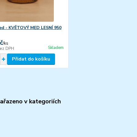
ed - KVĚTOVÝ MED LESNÍ 950
č
/
ks
Skladem
ez DPH
Přidat do košíku
zařazeno v kategoriích