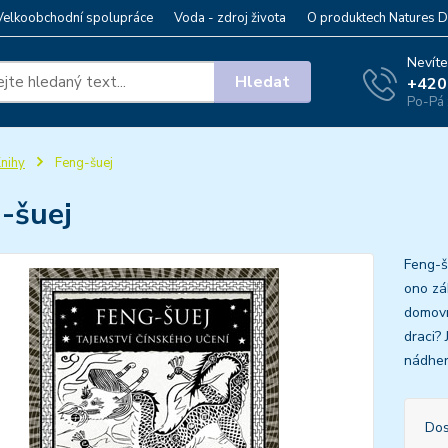
Velkoobchodní spolupráce
Voda - zdroj života
O produktech Natures D
Nevíte
Hledat
+420
Po-Pá 
nihy
Feng-šuej
-šuej
Feng-š
ono zá
domovn
draci?
nádher
Dos