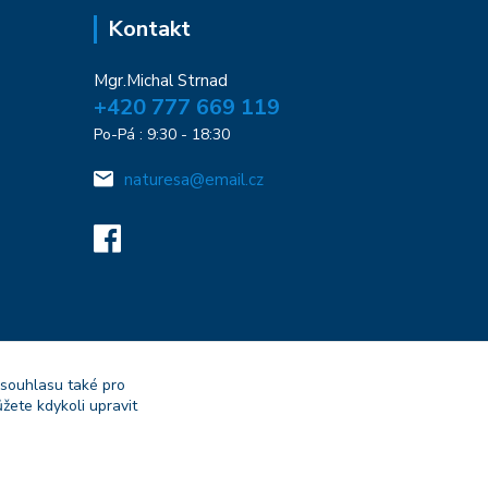
Kontakt
Mgr.Michal Strnad
+420 777 669 119
Po-Pá : 9:30 - 18:30
naturesa@email.cz
 souhlasu také pro
žete kdykoli upravit