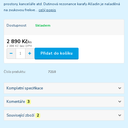
prostory, kanceláře atd. Dutinová rezonance karafy Alladin je naladěná
na zvukovou frekve...
celý popis
Dostupnost
Skladem
2 890 Kč
/
ks
2 388 Kč
bez DPH
Přidat do košíku
Číslo produktu:
7210
Kompletní specifikace
Komentáře
3
Související zboží
2