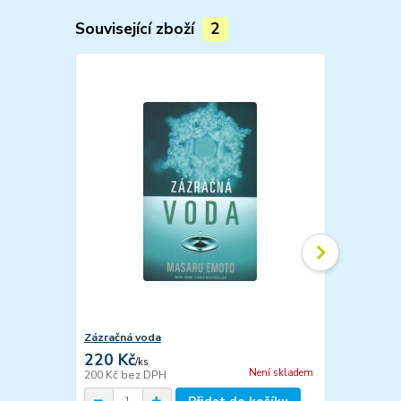
Související zboží
2
Zázračná voda
Tajuplny živ
220 Kč
228 Kč
/
ks
/
ks
Není skladem
200 Kč
bez DPH
207 Kč
bez 