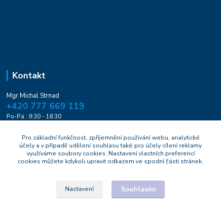
Kontakt
Mgr.Michal Strnad
+420 777 669 119
Po-Pá : 9:30 - 18:30
naturesa@email.cz
Pro základní funkčnost, zpříjemnění používání webu, analytické
účely a v případě udělení souhlasu také pro účely cílení reklamy
využíváme soubory cookies. Nastavení vlastních preferencí
cookies můžete kdykoli upravit odkazem ve spodní části stránek.
Souhlasím
Nastavení
© 2021 Naturesa.cz
Vytvořeno na
Eshop-rychle.cz