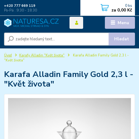
0
ks
+420 777 669 119
za
0,00 Kč
Po-Pá : 9:30 - 18:30
Menu
Hledat
Úvod
Karafy Alladin "Květ života"
Karafa Alladin Family Gold 2,3 l -
"Květ života"
Karafa Alladin Family Gold 2,3 l -
"Květ života"