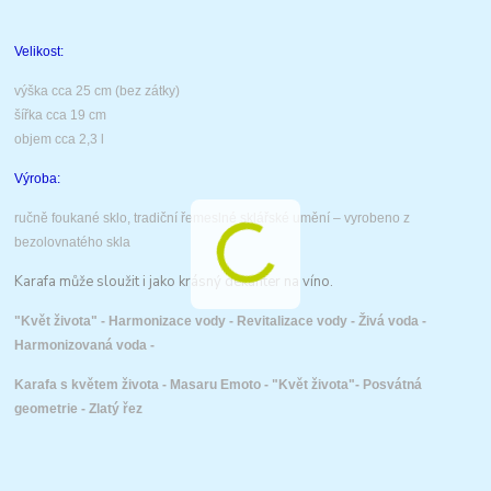
Velikost:
výška cca 25 cm (bez zátky)
šířka cca 19 cm
objem cca 2,3 l
Výroba:
ručně foukané sklo, tradiční řemeslné
sklářské umění – vyrobeno z
bezolovnatého skla
Karafa může sloužit i jako krásný dekanter na víno.
"Květ života" -
Harmonizace vody - Revitalizace vody - Živá voda -
Harmonizovaná voda -
Karafa s květem života -
Masaru Emoto -
"Květ života"-
Posvátná
geometrie - Zlatý řez