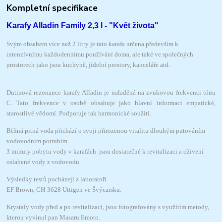
Kompletní specifikace
Karafy Alladin Family 2,3 l -
"Květ života"
Svým obsahem více než 2 litry je tato karafa určena především k
intenzívnímu každodennímu používání doma, ale také ve společných
prostorech jako jsou kuchyně, jídelní prostory, kanceláře atd.
Dutinová rezonance karafy Alladin je naladěná na zvukovou frekvenci tónu
C. Tato frekvence v osobě obsahuje jako hlavní informaci empatické,
starostlivé vědomí. Podporuje tak harmonické soužití.
Běžná pitná voda přichází o svoji přirozenou vitalitu dlouhým putováním
vodovodním potrubím.
3 minuty pobytu vody v karafách jsou dostatečné k revitalizaci a oživení
oslabené vody z vodovodu.
Výsledky testů pocházejí z laboratoří
EF Brown, CH-3628 Uttigen ve Švýcarsku.
Krystaly vody před a po revitalizaci, jsou fotografovány s využitím metody,
kterou vyvinul pan Masaru Emoto.