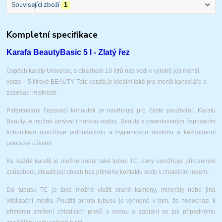
Související zboží
1
Kompletní specifikace
Karafa Beauty
Basic 5 l - Zlatý řez
Úspěch karafy Universe, s obsahem 10 litrů nás vedl k výrobě její menší
verze – 5 litrové BEAUTY. Tato karafa je ideální také pro menší kanceláře a
zasedací místnosti.
Patentovaný čepovací kohoutek je navrhnutý pro časté používání. Karafu
Beauty je možné umývat i horkou vodou. Beauty s patentovaným čepovacím
kohoutkem umožňuje jednoduchou a hygienickou obsluhu a každodenní
praktické užívání.
Ke každé karafě je možné dodat také tubus TC, který umožňuje přirozeným
způsobem, chladit její obsah bez přímého kontaktu vody s chladícím ledem.
Do tubusu TC je také možné vložit drahé kameny, minerály nebo jiná
vitalizační média. Použití tohoto tubusu je výhodné v tom, že nedochází k
přímému smíšení chladících prvků s vodou a zabrání se tak případnému