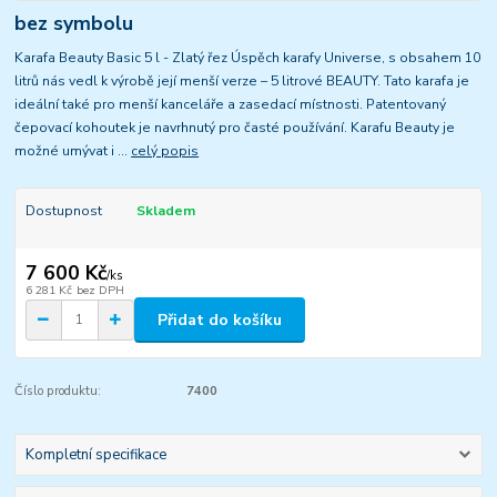
bez symbolu
Karafa Beauty Basic 5 l - Zlatý řez Úspěch karafy Universe, s obsahem 10
litrů nás vedl k výrobě její menší verze – 5 litrové BEAUTY. Tato karafa je
ideální také pro menší kanceláře a zasedací místnosti. Patentovaný
čepovací kohoutek je navrhnutý pro časté používání. Karafu Beauty je
možné umývat i ...
celý popis
Dostupnost
Skladem
7 600 Kč
/
ks
6 281 Kč
bez DPH
Přidat do košíku
Číslo produktu:
7400
Kompletní specifikace