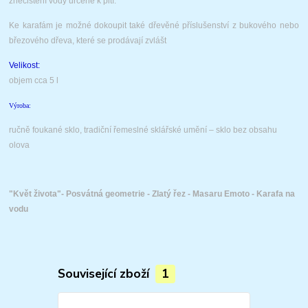
znečištění vody určené k pití.
Ke karafám je možné dokoupit také dřevěné příslušenství z bukového nebo
březového dřeva, které se prodávají zvlášt
Velikost:
objem cca 5 l
Výroba:
ručně foukané sklo, tradiční řemeslné
sklářské umění – sklo bez obsahu
olova
"Květ života"-
Posvátná geometrie - Zlatý řez - Masaru Emoto - Karafa na
vodu
Související zboží
1