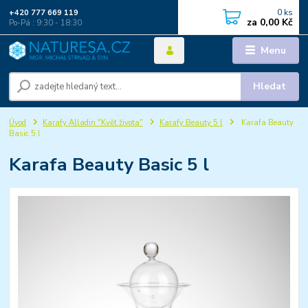
0
ks
+420 777 669 119
za
0,00 Kč
Po-Pá : 9:30 - 18:30
Menu
Hledat
Úvod
Karafy Alladin "Květ života"
Karafy Beauty 5 l
Karafa Beauty
Basic 5 l
Karafa Beauty Basic 5 l