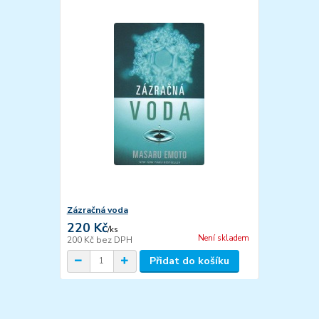
Zázračná voda
220 Kč
/
ks
Není skladem
200 Kč
bez DPH
Přidat do košíku