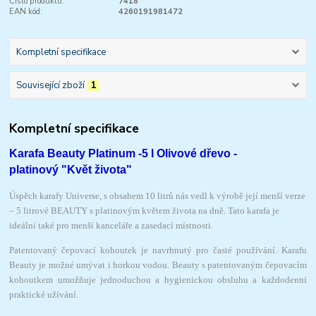
Číslo produktu:
7418
EAN kód:
4260191981472
Kompletní specifikace
Související zboží
1
Kompletní specifikace
Karafa Beauty Platinum -
5 l Olivové dřevo -
platinový
"Květ života"
Úspěch karafy Universe, s obsahem 10 litrů nás vedl k výrobě její menší verze
– 5 litrové BEAUTY s platinovým květem života na dně. Tato karafa je
ideální také pro menší kanceláře a zasedací místnosti.
Patentovaný čepovací kohoutek je navrhnutý pro časté používání. Karafu
Beauty je možné umývat i horkou vodou. Beauty s patentovaným čepovacím
kohoutkem umožňuje jednoduchou a hygienickou obsluhu a každodenní
praktické užívání.