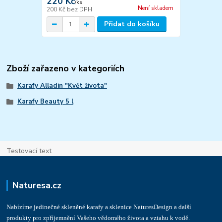
220 Kč
/
ks
Není skladem
200 Kč
bez DPH
Přidat do košíku
Zboží zařazeno v kategoriích
Karafy Alladin "Květ života"
Karafy Beauty 5 l
Testovací text
Naturesa.cz
Nabízíme jedinečné skleněné karafy a sklenice NaturesDesign a další
produkty pro zpříjemnění Vašeho vědomého života a vztahu k vodě.