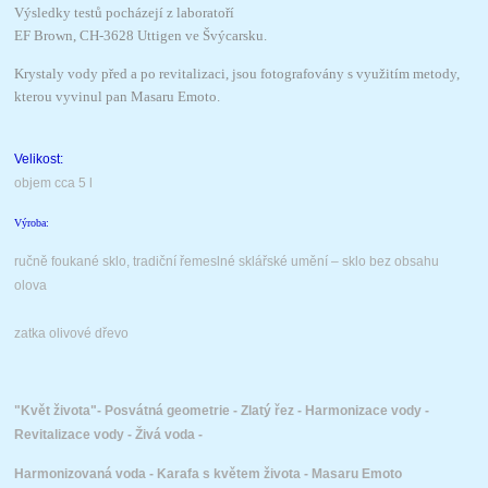
Výsledky testů pocházejí z laboratoří
EF Brown, CH-3628 Uttigen ve Švýcarsku.
Krystaly vody před a po revitalizaci, jsou fotografovány s využitím metody,
kterou vyvinul pan Masaru Emoto.
Velikost:
objem cca 5 l
Výroba:
ručně foukané sklo, tradiční řemeslné
sklářské umění – sklo bez obsahu
olova
zatka olivové dřevo
"Květ života"-
Posvátná geometrie - Zlatý řez -
Harmonizace vody -
Revitalizace vody - Živá voda -
Harmonizovaná voda - Karafa s květem života -
Masaru Emoto