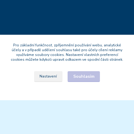
Pro základní funkčnost, zpříjemnění používání webu, analytické
Kontakt
účely a v případě udělení souhlasu také pro účely cílení reklamy
využíváme soubory cookies. Nastavení vlastních preferencí
cookies můžete kdykoli upravit odkazem ve spodní části stránek.
Mgr.Michal Strnad
+420 777 669 119
Po-Pá : 9:30 - 18:30
Souhlasím
Nastavení
naturesa@email.cz
© 2021 Naturesa.cz