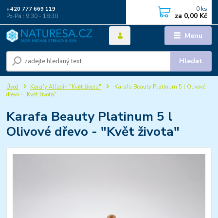
0
ks
+420 777 669 119
za
0,00 Kč
Po-Pá : 9:30 - 18:30
Menu
Hledat
Úvod
Karafy Alladin "Květ života"
Karafa Beauty Platinum 5 l Olivové
dřevo - "Květ života"
Karafa Beauty Platinum 5 l
Olivové dřevo - "Květ života"