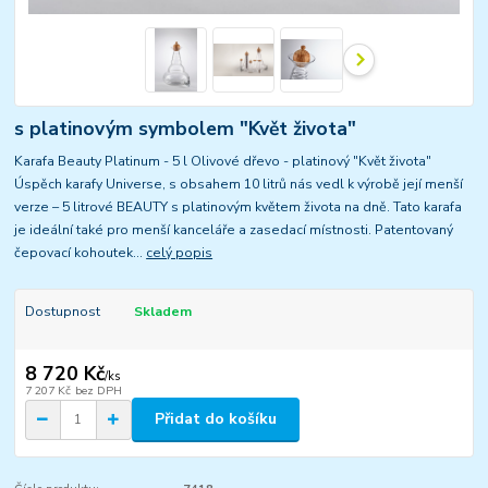
s platinovým symbolem "Květ života"
Karafa Beauty Platinum - 5 l Olivové dřevo - platinový "Květ života"
Úspěch karafy Universe, s obsahem 10 litrů nás vedl k výrobě její menší
verze – 5 litrové BEAUTY s platinovým květem života na dně. Tato karafa
je ideální také pro menší kanceláře a zasedací místnosti. Patentovaný
čepovací kohoutek...
celý popis
Dostupnost
Skladem
8 720 Kč
/
ks
7 207 Kč
bez DPH
Přidat do košíku