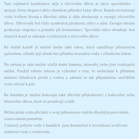
Tato zajímavá kombinace skla a olivového dřeva je něco speciálního –
spojuje čirou eleganci skla s dotekem přírodní krásy dřeva. Karafa revitalizuje
vodu květem života a dřevěná zátka ji dále obohacuje o energii olivového
dřeva . Olivovník byl vždy symbolem plodnosti, slávy a míru. Energie stromu
poskytuje inspiraci a pomáhá při komunikaci. Speciální edice obsahuje šest
různých karaf se zátkami vyrobenými z olivového dřeva
Ke každé karafě je možné dodat také tubus, který umožňuje přirozeným
způsobem, chladit její obsah bez přímého kontaktu vody s chladícím ledem.
Do tubusu je také možné vložit drahé kameny, minerály nebo jiná vitalizační
média. Použití tohoto tubusu je výhodné v tom, že nedochází k přímému
smíšení chladících prvků s vodou a zabrání se tak případnému znečištění
vody určené k pití.
Ke karafám je možné dokoupit také dřevěné příslušenství z bukového nebo
březového dřeva, které se prodávají zvlášt.
Běžná pitná voda přichází o svoji přirozenou vitalitu dlouhým putováním
vodovodním potrubím.
3 minuty pobytu vody v karafách jsou dostatečné k revitalizaci a oživení
oslabené vody z vodovodu.