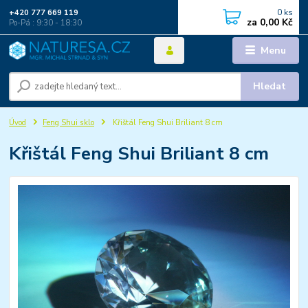
0
ks
+420 777 669 119
za
0,00 Kč
Po-Pá : 9:30 - 18:30
Menu
Hledat
Úvod
Feng Shui sklo
Křištál Feng Shui Briliant 8 cm
Křištál Feng Shui Briliant 8 cm