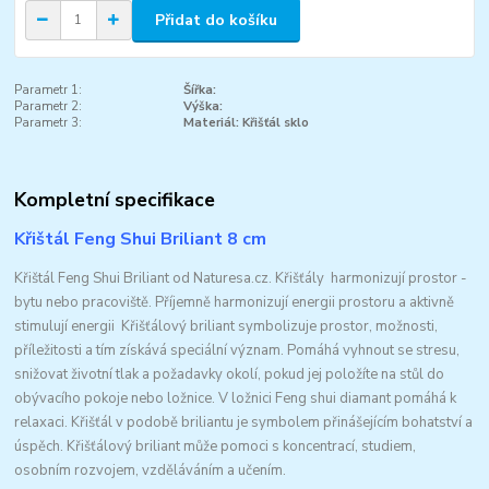
Přidat do košíku
Parametr 1:
Šířka:
Parametr 2:
Výška:
Parametr 3:
Materiál: Křišťál sklo
Kompletní specifikace
Křištál Feng Shui Briliant 8 cm
Křištál Feng Shui Briliant od Naturesa.cz. Křišťály harmonizují prostor -
bytu nebo pracoviště. Příjemně harmonizují energii prostoru a aktivně
stimulují energii Křišťálový briliant symbolizuje prostor, možnosti,
příležitosti a tím získává speciální význam. Pomáhá vyhnout se stresu,
snižovat životní tlak a požadavky okolí, pokud jej položíte na stůl do
obývacího pokoje nebo ložnice. V ložnici Feng shui diamant pomáhá k
relaxaci. Křišťál v podobě briliantu je symbolem přinášejícím bohatství a
úspěch. Křišťálový briliant může pomoci s koncentrací, studiem,
osobním rozvojem, vzděláváním a učením.