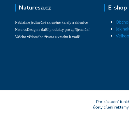
Naturesa.cz
E-shop
Obcho
Nabízíme jedinečné skleněné karafy a sklenice
Jak na
NaturesDesign a další produkty pro zpříjemnění
Velkoo
Vašeho vědomého života a vztahu k vodě.
Pro základní funk
účely cílení reklam