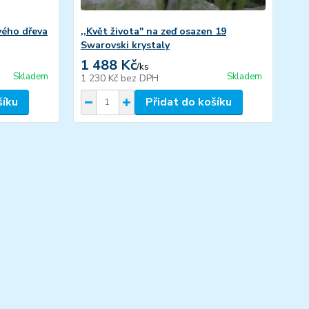
ového dřeva
,,Květ života" na zeď osazen 19
,,K
Swarovski krystaly
1 488 Kč
1 
/
ks
Skladem
Skladem
1 230 Kč
bez DPH
1 
šíku
Přidat do košíku