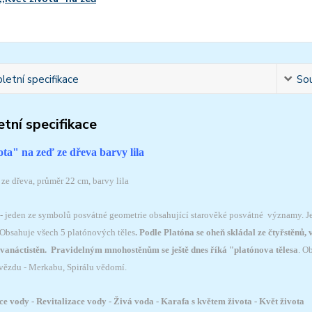
etní specifikace
Sou
tní specifikace
vota" na zeď ze dřeva barvy lila
ze dřeva, průměr 22 cm, barvy lila
 - jeden ze symbolů posvátné geometrie obsahující starověké posvátné významy. Je 
Obsahuje všech 5 platónových těles
. Podle Platóna se oheň skládal ze čtyřstěnů,
dvanáctistěn. Pravidelným mnohostěnům se ještě dnes říká "platónova tělesa
. O
ězdu - Merkabu, Spirálu vědomí.
 vody - Revitalizace vody - Živá voda - Karafa s květem života - Květ života