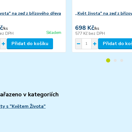
ivota" na zeď z břízového dřeva
,,Květ života" na zeď z bříz
č
698 Kč
/
ks
/
ks
Skladem
ez DPH
577 Kč
bez DPH
Přidat do košíku
Přidat do ko
zařazeno v kategoriích
ty s "Květem Života"