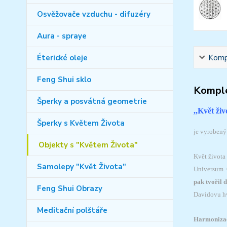
Osvěžovače vzduchu - difuzéry
Aura - spraye
Kompl
Éterické oleje
Feng Shui sklo
Komple
Šperky a posvátná geometrie
,,Květ ži
Šperky s Květem Života
je vyrobený 
Objekty s "Květem Života"
Květ života
Samolepy "Květ Života"
Universum. 
pak tvořil 
Feng Shui Obrazy
Davidovu hv
Meditační polštáře
Harmonizace