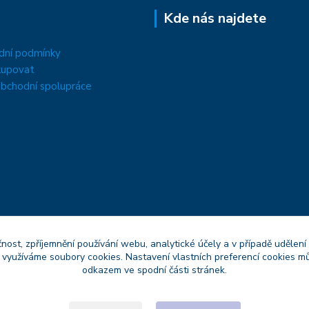
Kde nás najdete
dní podmínky
kupovat
bchodní spolupráce
čnost, zpříjemnění používání webu, analytické účely a v případě udělení
y využíváme soubory cookies. Nastavení vlastních preferencí cookies mů
odkazem ve spodní části stránek.