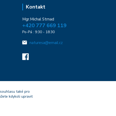
Kontakt
Mgr.Michal Strnad
+420 777 669 119
Po-Pá : 9:30 - 18:30
naturesa@email.cz
 souhlasu také pro
žete kdykoli upravit