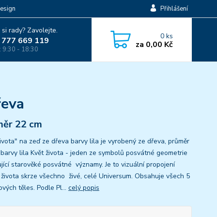
esign
Přihlášení
 si rady? Zavolejte.
0
ks
 777 669 119
za
0,00 Kč
: 9:30 - 18:30
řeva
ěr 22 cm
života" na zeď ze dřeva barvy lila je vyrobený ze dřeva, průměr
 barvy lila Květ života - jeden ze symbolů posvátné geometrie
jící starověké posvátné významy. Je to vizuální propojení
 života skrze všechno živé, celé Universum. Obsahuje všech 5
vých těles. Podle Pl...
celý popis