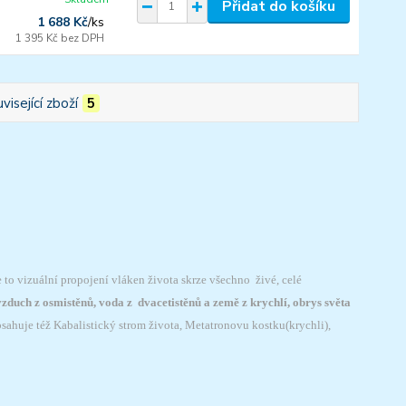
Přidat do košíku
1 688 Kč
/
ks
1 395 Kč
bez DPH
visející zboží
5
to vizuální propojení vláken života skrze všechno živé, celé
 vzduch z osmistěnů, voda z dvacetistěnů a země z krychlí, obrys světa
bsahuje též Kabalistický strom života, Metatronovu kostku(krychli),