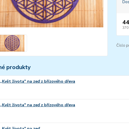
Dos
44
370
Číslo p
é produkty
,,Květ života" na zeď z břízového dřeva
,,Květ života" na zeď z břízového dřeva
,,Květ života" na zeď