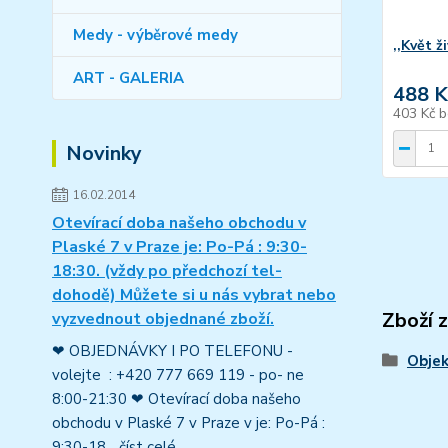
Medy - výběrové medy
,,Květ ž
ART - GALERIA
488 K
403 Kč
b
Novinky
16.02.2014
Otevírací doba našeho obchodu v
Plaské 7 v Praze je: Po-Pá : 9:30-
18:30. (vždy po předchozí tel-
dohodě) Můžete si u nás vybrat nebo
Zboží 
vyzvednout objednané zboží.
❤ OBJEDNÁVKY I PO TELEFONU -
Objek
volejte : +420 777 669 119 - po- ne
8:00-21:30 ❤ Otevírací doba našeho
obchodu v Plaské 7 v Praze v je: Po-Pá :
9:30-18...
číst celé