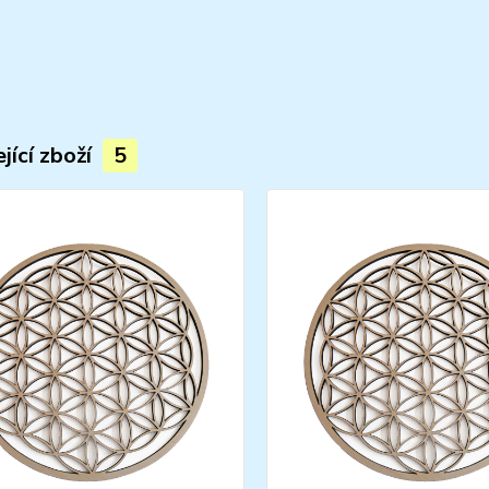
jící zboží
5