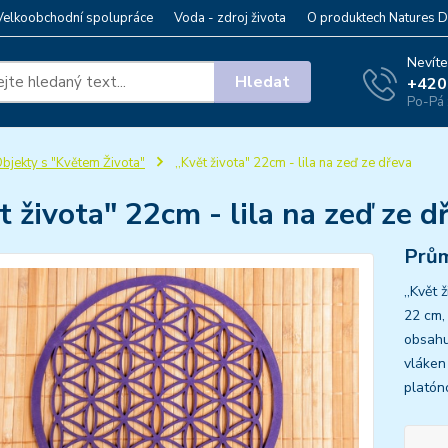
Velkoobchodní spolupráce
Voda - zdroj života
O produktech Natures D
Nevíte
Hledat
+420
Po-Pá 
bjekty s "Květem Života"
,,Květ života" 22cm - lila na zeď ze dřeva
ět života" 22cm - lila na zeď ze d
Prům
,,Květ 
22 cm,
obsahu
vláken
platóno