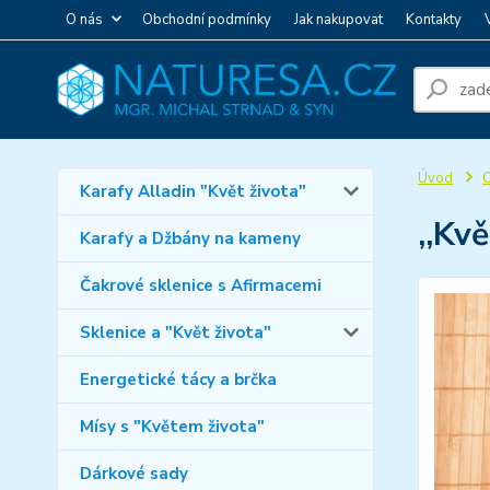
O nás
Obchodní podmínky
Jak nakupovat
Kontakty
Úvod
O
Karafy Alladin "Květ života"
,,Kv
Karafy a Džbány na kameny
Čakrové sklenice s Afirmacemi
Sklenice a "Květ života"
Energetické tácy a brčka
Mísy s "Květem života"
Dárkové sady