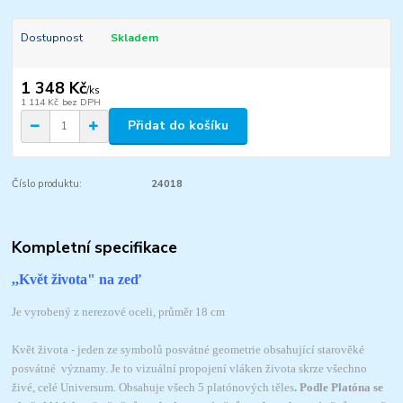
Dostupnost
Skladem
1 348 Kč
/
ks
1 114 Kč
bez DPH
Přidat do košíku
Číslo produktu:
24018
Kompletní specifikace
,,Květ života" na zeď
Je vyrobený z nerezové oceli, průměr 18 cm
Květ života - jeden ze symbolů posvátné geometrie obsahující starověké
posvátné významy. Je to vizuální propojení vláken života skrze všechno
živé, celé Universum. Obsahuje všech 5 platónových těles
. Podle Platóna se