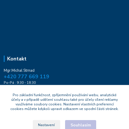
Kontakt
Mgr.Michal Strnad
+420 777 669 119
Po-Pá : 9:30 - 18:30
naturesa@email.cz
Pro základní funkčnost, zpříjemnění používání webu, analytické
účely a v případě udělení souhlasu také pro účely cílení reklamy
využíváme soubory cookies. Nastavení vlastních preferencí
cookies můžete kdykoli upravit odkazem ve spodní části stránek.
Souhlasím
Nastavení