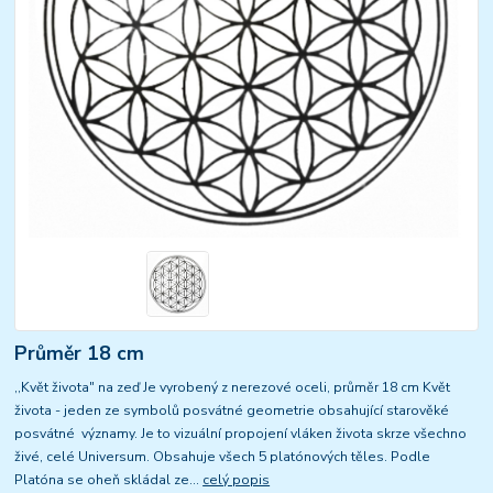
Průměr 18 cm
,,Květ života" na zeď Je vyrobený z nerezové oceli, průměr 18 cm Květ
života - jeden ze symbolů posvátné geometrie obsahující starověké
posvátné významy. Je to vizuální propojení vláken života skrze všechno
živé, celé Universum. Obsahuje všech 5 platónových těles. Podle
Platóna se oheň skládal ze...
celý popis