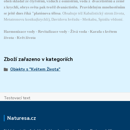
oheň skládal ze čtyřstěnů, vzduch z osmistěnů, voda z dvacetistěnů a země
z krychlí, obrys světa pak tvořil dvanáctistěn. Pravidelným mnohostěnům
se ještě dnes říká "platónova tělesa
. Obsahuje též Kabalistický strom života,
Metatronovu kostku(krychli), Davidovu hvězdu - Merkabu, Spirálu vědomí.
Harmonizace vody - Revitalizace vody - Živá voda - Karafa s květem
života - Květ života
Zboží zařazeno v kategoriích
Objekty s "Květem Života"
Testovací text
Naturesa.cz