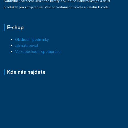
Nabízíme jedinečné skleněné karafy a sklenice NaturesDesign a další
produkty pro zpříjemnění Vašeho vědomého života a vztahu k vodě.
E-shop
Obchodní podmínky
Jak nakupovat
Velkoobchodní spolupráce
Kde nás najdete