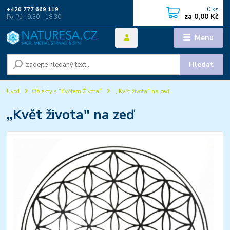
0
ks
+420 777 669 119
za
0,00 Kč
Po-Pá : 9:30 - 18:30
Menu
Hledat
Úvod
Objekty s "Květem Života"
,,Květ života" na zeď
,,Květ života" na zeď