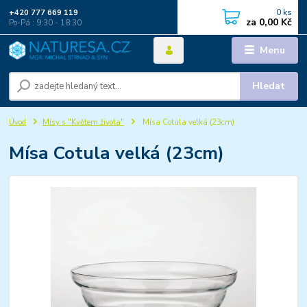
0
ks
+420 777 669 119
za
0,00 Kč
Po-Pá : 9:30 - 18:30
Menu
Hledat
Úvod
Mísy s "Květem života"
Mísa Cotula velká (23cm)
Mísa Cotula velká (23cm)