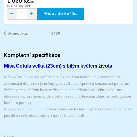
1 060 Kč
/
ks
876 Kč
bez DPH
Přidat do košíku
Číslo produktu:
5430
Kompletní specifikace
Mísa Cotula velká (23cm) s bílým květem života
Mísa «Cotula» velká s průměrem 23 cm. Tvar nádob je vytvořen podle
zákonůzlatého řezu a je určený především k přípravě a konzumaci potravin.
Svým tvarem a bílým květem života na dně příznivě ovlivňuje tekutiny
obsažené v přijímaném jídle a celkověsvými vibracemi zlepšuje biologickou
hodnotu potravy.
Mísa je vyráběná ručně tradiční sklářskou technologií. Květ života bílé barvy
působí na celý obsah misky i na své blízké okolí.
Ceny: