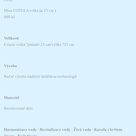
Mísa COTULA velká (ø 23 cm )
990 kč
Velikosti
Cotula velká ?průměr 23 cm/výška ?12 cm
Výroba
Ruční výroba tradiční sklářskou technologií
Materiál
Bezolovnaté sklo
Harmonizace vody - Revitalizace vody - Živá voda - Karafa s květem
života - Květ života