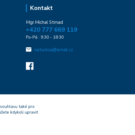
Kontakt
Mgr.Michal Strnad
+420 777 669 119
Po-Pá : 9:30 - 18:30
naturesa@email.cz
 souhlasu také pro
žete kdykoli upravit