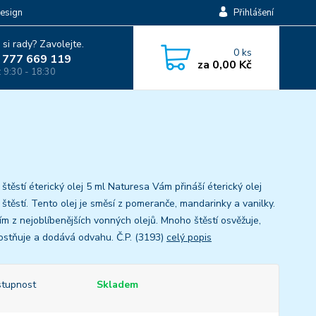
esign
Přihlášení
 si rady? Zavolejte.
0
ks
 777 669 119
za
0,00 Kč
: 9:30 - 18:30
těstí éterický olej 5 ml Naturesa Vám přináší éterický olej
štěstí. Tento olej je směsí z pomeranče, mandarinky a vanilky.
ím z nejoblíbenějších vonných olejů. Mnoho štěstí osvěžuje,
ostňuje a dodává odvahu. Č.P. (3193)
celý popis
tupnost
Skladem