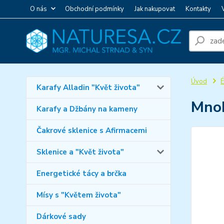
O nás
Obchodní podmínky
Jak nakupovat
Kontakty
Úvod
É
Karafy Alladin "Květ života"
Mnoh
Karafy a Džbány na kameny
Čakrové sklenice s Afirmacemi
Sklenice a "Květ života"
Energetické tácy a brčka
Mísy s "Květem života"
Dárkové sady