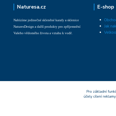
Naturesa.cz
E-shop
Obcho
Nabízíme jedinečné skleněné karafy a sklenice
Jak na
NaturesDesign a další produkty pro zpříjemnění
Velkoo
Vašeho vědomého života a vztahu k vodě.
Pro základní funk
účely cílení reklam