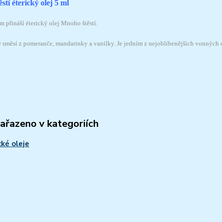
stí éterický olej 5 ml
 přináší éterický olej Mnoho štěstí.
je směsí z pomeranče, mandarinky a vanilky. Je jedním z nejoblíbenějších vonných 
zařazeno v kategoriích
cké oleje