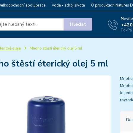
Velkoobchodní spolupráce
Voda - zdroj života
O produktech Natures D
Nevíte
Hledat
+420
Po-Pá 
terické oleje
Mnoho štěstí éterický olej 5 ml
o štěstí éterický olej 5 ml
Mnoho š
Mnoho 
Je jedn
rozrad
Dos