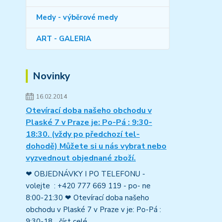
Medy - výběrové medy
ART - GALERIA
Novinky
16.02.2014
Otevírací doba našeho obchodu v
Plaské 7 v Praze je: Po-Pá : 9:30-
18:30. (vždy po předchozí tel-
dohodě) Můžete si u nás vybrat nebo
vyzvednout objednané zboží.
❤ OBJEDNÁVKY I PO TELEFONU -
volejte : +420 777 669 119 - po- ne
8:00-21:30 ❤ Otevírací doba našeho
obchodu v Plaské 7 v Praze v je: Po-Pá :
9:30-18...
číst celé