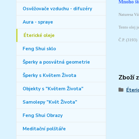
Mnoho ště
Osvěžovače vzduchu - difuzéry
Naturesa Vám
Aura - spraye
Tento olej 
Éterické oleje
Č.P. (3193)
Feng Shui sklo
Šperky a posvátná geometrie
Šperky s Květem Života
Zboží 
Objekty s "Květem Života"
Éteri
Samolepy "Květ Života"
Feng Shui Obrazy
Meditační polštáře