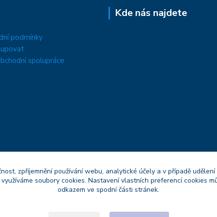
Kde nás najdete
dní podmínky
kupovat
bchodní spolupráce
čnost, zpříjemnění používání webu, analytické účely a v případě udělení
y využíváme soubory cookies. Nastavení vlastních preferencí cookies mů
odkazem ve spodní části stránek.