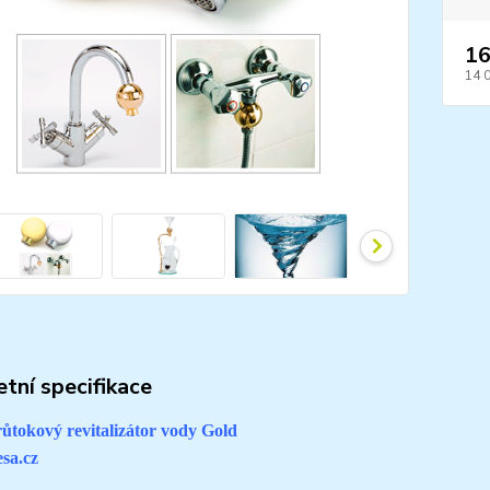
16
14 
tní specifikace
ůtokový revitalizátor vody Gold
sa.cz