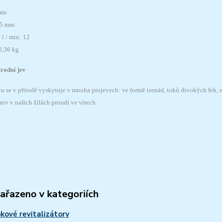
 mm
55 mm
l / min: 12
0,36 kg
írodní jev
u se v přírodě vyskytuje v mnoha projevech: ve formě tornád, toků divokých řek, m
ev v našich žilách proudí ve vírech.
zařazeno v kategoriích
kové revitalizátory