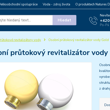
Velkoobchodní spolupráce
Voda - zdroj života
O produktech Natures D
Nevíte
Hledat
+420
Po-Pá 
růtokové revitalizátory vody
Osobní průtokový revitalizátor vody Gold
ní průtokový revitalizátor vody
Osobní
kvalit
vyrobe
strukt
z drahý
Dos