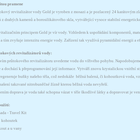
litou pramene
kový revitalizátor vody Gold je vyroben z mosazi a je pozlacený 24 karátovým zlat
z drahých kamenů a borosilikátového skla, vytvářející vysoce stabilní energetické
vitalizačním principem Gold je vír vody. Vzhledem k uspořádání komponentů, mate
 a tím zvyšuje intenzitu energie vody. Zařízení tak využívá pyramidální energii a ef
okových revitalizátorů vody:
tvím průtokového revitalizátoru uvedeme vodu do vířivého pohybu. Napodobujeme ta
 a dochází k přeprogramování její informace. Vytváří znovu krystalickou vnitřní s
 regeneruje buňky našeho těla, což nedokáže běžná balená, či kohoutková voda, vz
hašení takzvané nitrobuněčné žízně kterou běžná voda nevyřeší.
ením doprava je voda také schopna vázat v těle škodlivé látky a dopravovat je ven
užití:
ada - Travel Kit
í kohoutek
kout a u vany