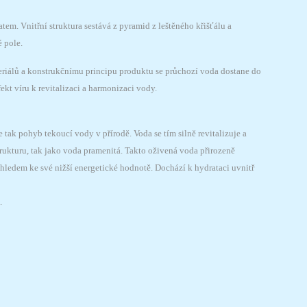
em. Vnitřní struktura sestává z pyramid z leštěného křišťálu a
 pole.
riálů a konstrukčnímu principu produktu se průchozí voda dostane do
ekt víru k revitalizaci a harmonizaci vody.
k pohyb tekoucí vody v přírodě. Voda se tím silně revitalizuje a
trukturu, tak jako voda pramenitá. Takto oživená voda přirozeně
hledem ke své nižší energetické hodnotě. Dochází k hydrataci uvnitř
.