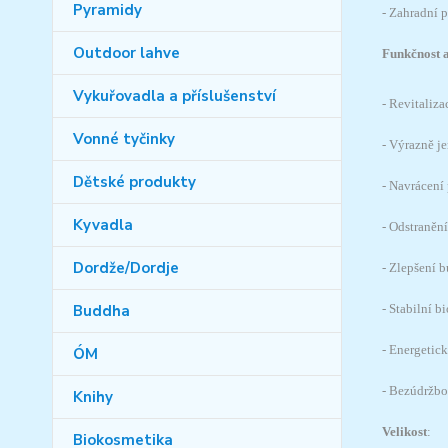
Pyramidy
- Zahradní p
Outdoor lahve
Funkčnost 
Vykuřovadla a příslušenství
- Revitaliz
Vonné tyčinky
- Výrazně j
Dětské produkty
- Navrácení 
Kyvadla
- Odstranění
Dordže/Dordje
- Zlepšení 
Buddha
- Stabilní b
- Energetic
ÓM
- Bezúdržbo
Knihy
Velikost
:
Biokosmetika