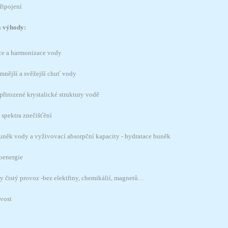
řipojení
a výhody:
ace a harmonizace vody
emnější a svěžejší chuť vody
přirozené krystalické struktury vodě
 spektra znečišťění
buněk vody a vyživovací absorpční kapacity - hydratace buněk
ioenergie
ky čistý provoz -bez elektřiny, chemikálií, magnetů…
vost