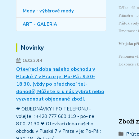
Délka : 61
Medy - výběrové medy
Průměr ø : 
Průtok vody 
ART - GALERIA
Hmotnost : 
Vír jako př
Novinky
Fenomén vír
16.02.2014
Dokonce i kr
Otevírací doba našeho obchodu v
Plaské 7 v Praze je: Po-Pá : 9:30-
18:30. (vždy po předchozí tel-
dohodě) Můžete si u nás vybrat nebo
vyzvednout objednané zboží.
❤ OBJEDNÁVKY I PO TELEFONU -
volejte : +420 777 669 119 - po- ne
Zboží 
8:00-21:30 ❤ Otevírací doba našeho
obchodu v Plaské 7 v Praze v je: Po-Pá :
Průto
9:30-18...
číst celé