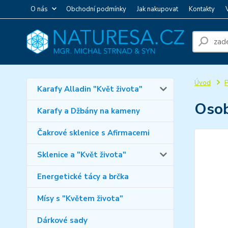
O nás
Obchodní podmínky
Jak nakupovat
Kontakty
Úvod
P
Karafy Alladin "Květ života"
Osob
Karafy a Džbány na kameny
Čakrové sklenice s Afirmacemi
Sklenice a "Květ života"
Energetické tácy a brčka
Mísy s "Květem života"
Dárkové sady