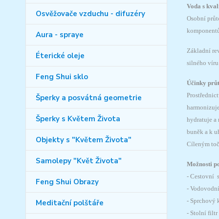
Voda s kva
Osvěžovače vzduchu - difuzéry
Osobní průto
komponentů 
Aura - spraye
Základní re
Éterické oleje
silného víru
Feng Shui sklo
Účinky průt
Prostřednic
Šperky a posvátná geometrie
harmonizuje
Šperky s Květem Života
hydratuje a
buněk a k u
Objekty s "Květem Života"
Cíleným toč
Samolepy "Květ Života"
Možnosti po
- Cestovní s
Feng Shui Obrazy
- Vodovodn
- Sprchový 
Meditační polštáře
- Stolní filtr