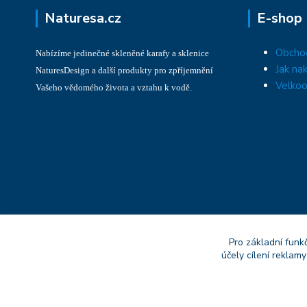
Naturesa.cz
E-shop
Obcho
Nabízíme jedinečné skleněné karafy a sklenice
Jak na
NaturesDesign a další produkty pro zpříjemnění
Velkoo
Vašeho vědomého života a vztahu k vodě.
Pro základní funk
účely cílení reklam