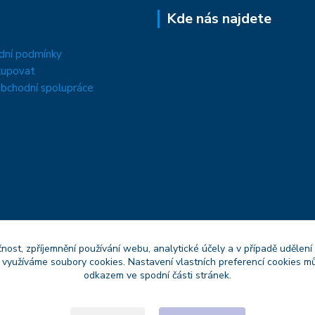
Kde nás najdete
dní podmínky
kupovat
bchodní spolupráce
čnost, zpříjemnění používání webu, analytické účely a v případě udělení
y využíváme soubory cookies. Nastavení vlastních preferencí cookies mů
odkazem ve spodní části stránek.