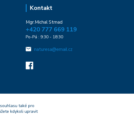
Kontakt
Mgr.Michal Strnad
+420 777 669 119
Po-Pá : 9:30 - 18:30
naturesa@email.cz
 souhlasu také pro
žete kdykoli upravit