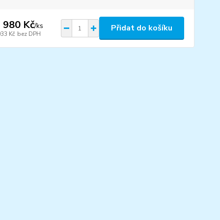
 980 Kč
/
ks
Přidat do košíku
033 Kč
bez DPH