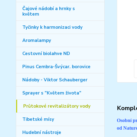
Čajové nádobí a hrnky s
květem
Tyčinky k harmonizaci vody
Aromalampy
Cestovní biolahve ND
Pinus Cembra-Švýcar. borovice
Nádoby - Viktor Schauberger
Sprayer s "Květem života"
Průtokové revitalizátory vody
Komple
Tibetské mísy
Osobní pr
od Nature
Hudební nástroje