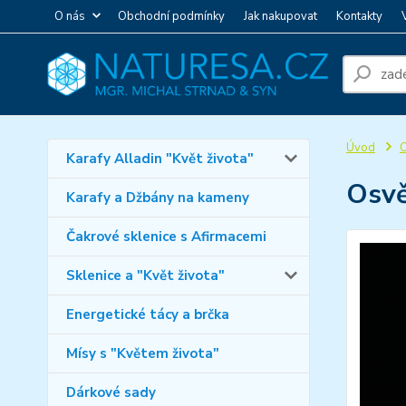
O nás
Obchodní podmínky
Jak nakupovat
Kontakty
Úvod
O
Karafy Alladin "Květ života"
Osvě
Karafy a Džbány na kameny
Čakrové sklenice s Afirmacemi
Sklenice a "Květ života"
Energetické tácy a brčka
Mísy s "Květem života"
Dárkové sady