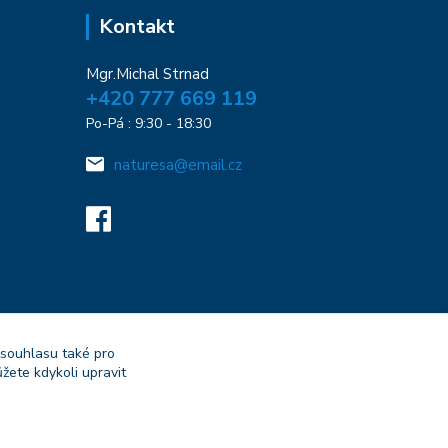
Kontakt
Mgr.Michal Strnad
+420 777 669 119
Po-Pá : 9:30 - 18:30
naturesa@email.cz
 souhlasu také pro
žete kdykoli upravit