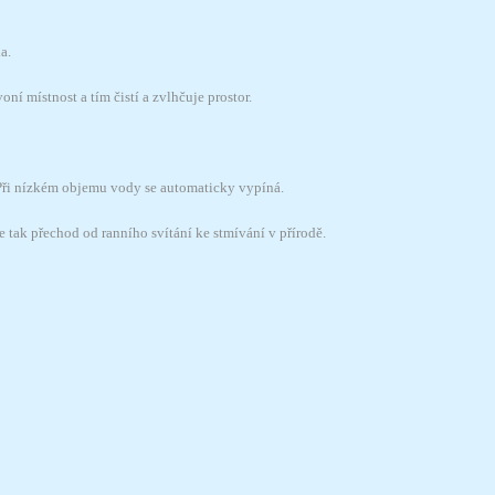
a.
 místnost a tím čistí a zvlhčuje prostor.
Při nízkém objemu vody se automaticky vypíná.
 tak přechod od ranního svítání ke stmívání v přírodě.