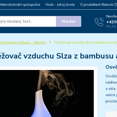
Velkoobchodní spolupráce
Voda - zdroj života
O produktech Natures D
Nevíte
Hledat
+420
Po-Pá 
svěžovače vzduchu - difuzéry
Osvěžovač vzduchu Slza z bambusu a sk
žovač vzduchu Slza z bambusu 
Osvě
Osvěžo
nádher
a skla
velice 
prostor