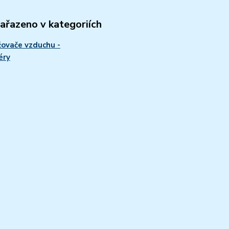
zařazeno v kategoriích
ovače vzduchu -
éry