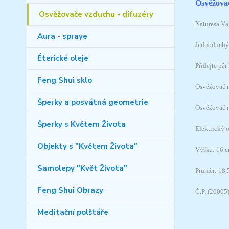
Osvěžovač
Osvěžovače vzduchu - difuzéry
Naturesa Vá
Aura - spraye
Jednoduchý 
Éterické oleje
Přidejte pá
Feng Shui sklo
Osvěžovač m
Šperky a posvátná geometrie
Osvěžovač n
Šperky s Květem Života
Elektrický 
Objekty s "Květem Života"
Výška: 16 
Samolepy "Květ Života"
Průměr: 18,
Feng Shui Obrazy
Č.P. (20005
Meditační polštáře