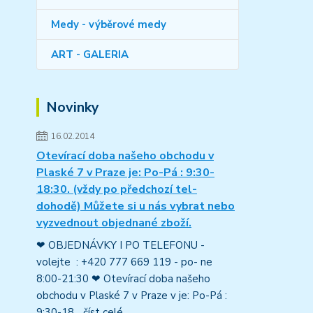
Medy - výběrové medy
ART - GALERIA
Novinky
16.02.2014
Otevírací doba našeho obchodu v
Plaské 7 v Praze je: Po-Pá : 9:30-
18:30. (vždy po předchozí tel-
dohodě) Můžete si u nás vybrat nebo
vyzvednout objednané zboží.
❤ OBJEDNÁVKY I PO TELEFONU -
volejte : +420 777 669 119 - po- ne
8:00-21:30 ❤ Otevírací doba našeho
obchodu v Plaské 7 v Praze v je: Po-Pá :
9:30-18...
číst celé