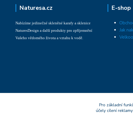
Naturesa.cz
E-shop
Obcho
Nabízíme jedinečné skleněné karafy a sklenice
Jak na
NaturesDesign a další produkty pro zpříjemnění
Velkoo
Vašeho vědomého života a vztahu k vodě.
Pro základní funk
účely cílení reklam