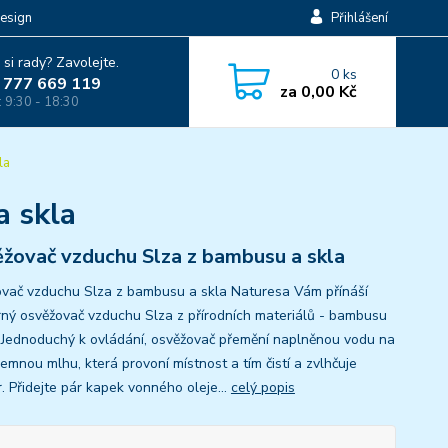
esign
Přihlášení
 si rady? Zavolejte.
0
ks
 777 669 119
za
0,00 Kč
: 9:30 - 18:30
la
a skla
žovač vzduchu Slza z bambusu a skla
vač vzduchu Slza z bambusu a skla Naturesa Vám přínáší
ný osvěžovač vzduchu Slza z přírodních materiálů - bambusu
. Jednoduchý k ovládání, osvěžovač přemění naplněnou vodu na
jemnou mlhu, která provoní místnost a tím čistí a zvlhčuje
. Přidejte pár kapek vonného oleje...
celý popis