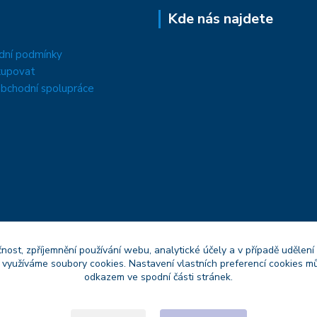
Kde nás najdete
dní podmínky
kupovat
bchodní spolupráce
čnost, zpříjemnění používání webu, analytické účely a v případě udělení
y využíváme soubory cookies. Nastavení vlastních preferencí cookies mů
odkazem ve spodní části stránek.