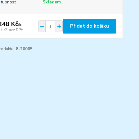
tupnost
Skladem
248 Kč
/
ks
Přidat do košíku
84 Kč
bez DPH
roduktu:
8-20005