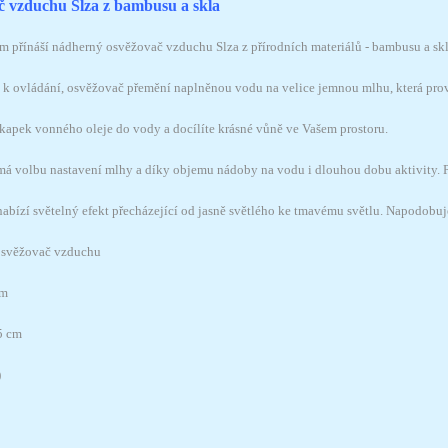
 vzduchu Slza z bambusu a skla
m přínáší nádherný osvěžovač vzduchu Slza z přírodních materiálů - bambusu a skl
k ovládání, osvěžovač přemění naplněnou vodu na velice jemnou mlhu, která provoní
r kapek vonného oleje do vody a docílíte krásné vůně ve Vašem prostoru.
á volbu nastavení mlhy a díky objemu nádoby na vodu i dlouhou dobu aktivity. 
abízí světelný efekt přecházející od jasně světlého ke tmavému světlu. Napodobuje
osvěžovač vzduchu
cm
5 cm
)