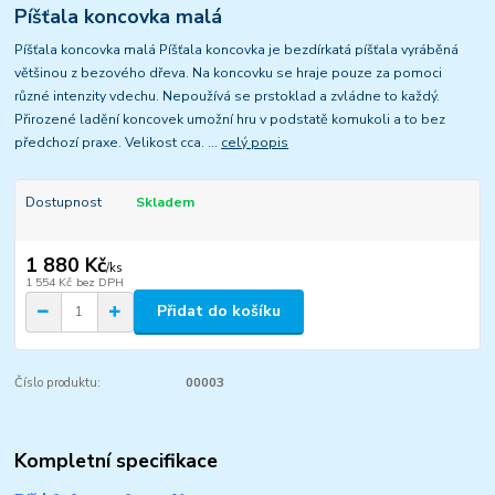
Píšťala koncovka malá
Píšťala koncovka malá Píšťala koncovka je bezdírkatá píšťala vyráběná
většinou z bezového dřeva. Na koncovku se hraje pouze za pomoci
různé intenzity vdechu. Nepoužívá se prstoklad a zvládne to každý.
Přirozené ladění koncovek umožní hru v podstatě komukoli a to bez
předchozí praxe. Velikost cca. ...
celý popis
Dostupnost
Skladem
1 880 Kč
/
ks
1 554 Kč
bez DPH
Přidat do košíku
Číslo produktu:
00003
Kompletní specifikace