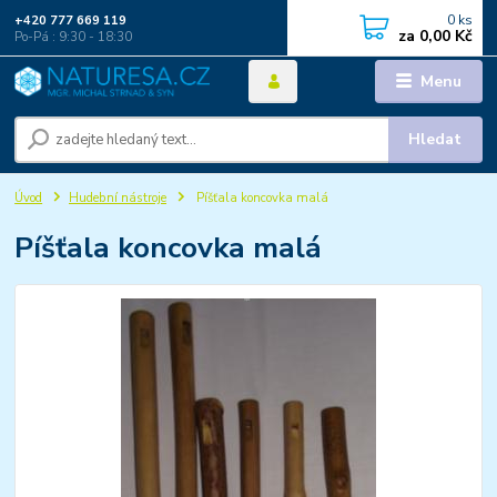
0
ks
+420 777 669 119
za
0,00 Kč
Po-Pá : 9:30 - 18:30
Menu
Hledat
Úvod
Hudební nástroje
Píšťala koncovka malá
Píšťala koncovka malá