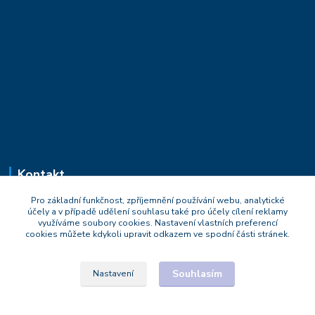
Kontakt
Pro základní funkčnost, zpříjemnění používání webu, analytické
Mgr.Michal Strnad
účely a v případě udělení souhlasu také pro účely cílení reklamy
+420 777 669 119
využíváme soubory cookies. Nastavení vlastních preferencí
Po-Pá : 9:30 - 18:30
cookies můžete kdykoli upravit odkazem ve spodní části stránek.
naturesa@email.cz
Souhlasím
Nastavení