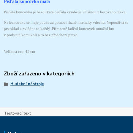
Píšťala koncovka malá
Píšťala koncovka je bezdírkatá píšťala vyráběná většinou z bezového dřeva.
Na koncovku se hraje pouze za pomoci různé intenzity vdechu. Nepoužívá se
prstoklad a zvládne to každý. Přirozené ladění koncovek umožní hru
v podstatě komukoli a to bez předchozí praxe.
Velikost cca. 45 cm
Zboží zařazeno v kategoriích
Hudební nástroje
Testovací text