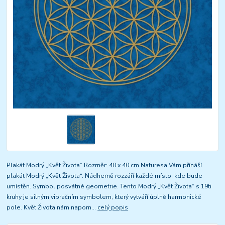
Plakát Modrý „Květ Života“ Rozměr: 40 x 40 cm Naturesa Vám přínáší
plakát Modrý „Květ Života“. Nádherně rozzáří každé místo, kde bude
umístěn. Symbol posvátné geometrie. Tento Modrý „Květ Života“ s 19ti
kruhy je silným vibračním symbolem, který vytváří úplně harmonické
pole. Květ Života nám napom...
celý popis