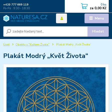
0
ks
+420 777 669 119
za
0,00 Kč
Po-Pá : 9:30 - 18:30
Menu
Hledat
Úvod
Objekty s "Květem Života"
Plakát Modrý „Květ Života“
Plakát Modrý „Květ Života“