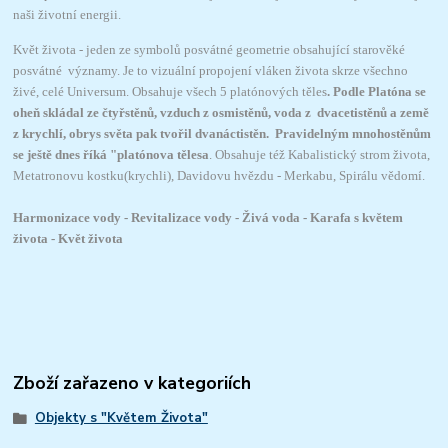
naši životní energii.
Květ života - jeden ze symbolů posvátné geometrie obsahující starověké
posvátné významy. Je to vizuální propojení vláken života skrze všechno
živé, celé Universum. Obsahuje všech 5 platónových těles
. Podle Platóna se
oheň skládal ze čtyřstěnů, vzduch z osmistěnů, voda z dvacetistěnů a země
z krychlí, obrys světa pak tvořil dvanáctistěn. Pravidelným mnohostěnům
se ještě dnes říká "platónova tělesa
. Obsahuje též Kabalistický strom života,
Metatronovu kostku(krychli), Davidovu hvězdu - Merkabu, Spirálu vědomí.
Harmonizace vody - Revitalizace vody - Živá voda - Karafa s květem
života - Květ života
Zboží zařazeno v kategoriích
Objekty s "Květem Života"