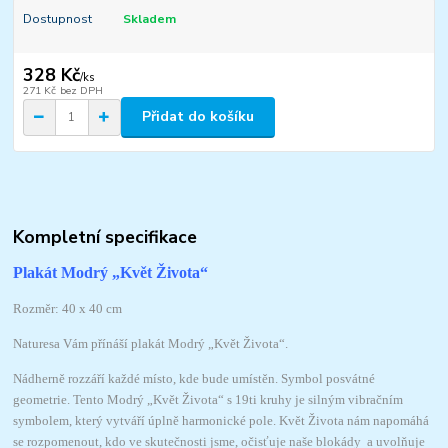
Dostupnost
Skladem
328 Kč
/
ks
271 Kč
bez DPH
Přidat do košíku
Kompletní specifikace
Plakát Modrý „Květ Života“
Rozměr: 40 x 40 cm
Naturesa Vám přínáší plakát Modrý „Květ Života“.
Nádherně rozzáří každé místo, kde bude umístěn. Symbol posvátné
geometrie. Tento Modrý „Květ Života“ s 19ti kruhy je silným vibračním
symbolem, který vytváří úplně harmonické pole. Květ Života nám napomáhá
se rozpomenout, kdo ve skutečnosti jsme, očisťuje naše blokády a uvolňuje