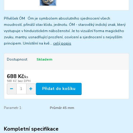
Přívěšek ÓM Óm je symbolem absolutního sjednocení všech
moudrostí, přináší stav klidu, jednotu. ÓM - starověký indický znak, který
vystupuje v hinduistickém náboženství. Je to vizuální forma magického
zvuku, mantry, usnadňující prozření, osvícení a sjednocení s nejvyšším
principem. Umístění na kvě...
celý popis
Dostupnost
Skladem
688 Kč
/
ks
569 Kč
bez DPH
Přidat do košíku
Parametr 1:
Průměr 45 mm
Kompletní specifikace