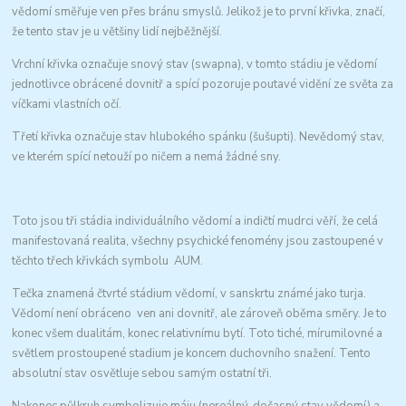
vědomí směřuje ven přes bránu smyslů. Jelikož je to první křivka, značí,
že tento stav je u většiny lidí nejběžnější.
Vrchní křivka označuje snový stav (swapna), v tomto stádiu je vědomí
jednotlivce obrácené dovnitř a spící pozoruje poutavé vidění ze světa za
víčkami vlastních očí.
Třetí křivka označuje stav hlubokého spánku (šušupti). Nevědomý stav,
ve kterém spící netouží po ničem a nemá žádné sny.
Toto jsou tři stádia individuálního vědomí a indičtí mudrci věří, že celá
manifestovaná realita, všechny psychické fenomény jsou zastoupené v
těchto třech křivkách symbolu AUM.
Tečka znamená čtvrté stádium vědomí, v sanskrtu známé jako turja.
Vědomí není obráceno ven ani dovnitř, ale zároveň oběma směry. Je to
konec všem dualitám, konec relativnímu bytí. Toto tiché, mírumilovné a
světlem prostoupené stadium je koncem duchovního snažení. Tento
absolutní stav osvětluje sebou samým ostatní tři.