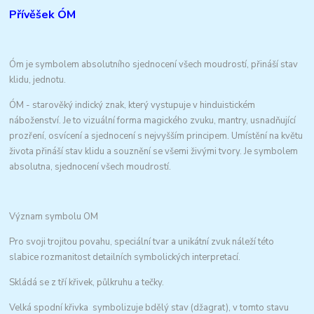
Přívěšek ÓM
Óm je symbolem absolutního sjednocení všech moudrostí, přináší stav
klidu, jednotu.
ÓM - starověký indický znak, který vystupuje v hinduistickém
náboženství. Je to vizuální forma magického zvuku, mantry, usnadňující
prozření, osvícení a sjednocení s nejvyšším principem. Umístění na květu
života přináší stav klidu a souznění se všemi živými tvory. Je symbolem
absolutna, sjednocení všech moudrostí.
Význam symbolu OM
Pro svoji trojitou povahu, speciální tvar a unikátní zvuk náleží této
slabice rozmanitost detailních symbolických interpretací.
Skládá se z tří křivek, půlkruhu a tečky.
Velká spodní křivka symbolizuje bdělý stav (džagrat), v tomto stavu