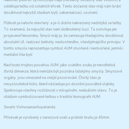
Nakonec půlkruh symbolizuje máju (nereálný, dočasný stav vědomí) a
odděluje tečku od ostatních křivek. Tento dočasný stav máji nám brání
dosáhnout nejvyšší stadium bytí, seberealizaci, osvícení.
Půlkruh je nahoře otevřený a je-li dobře nakreslený nedotýká se tečky.
To znamená, že nejvyšší stav není dotknutelný iluzí. Ta ovlivňuje jen
projevené fenomény. Smysl máji je, že zamezuje hledajícímu dosáhnout
absolutní cíl, realizaci Jednoty, nestvořeného, všeobjímajícího principu. V
tomto smyslu reprezentuje symbol AUM stvořené i nestvořené, jemné i
mentální říše bytí.
Nad touto trojitou povahou AUM, jako svatého zvuku je neviditelná
čtvrtá dimenze, která nemůže být poznána lidskýmy smysly. Smyslové
orgány jsou omezené na vnější pozorování. Čtvrtý stav je
nevyslovitelné ticho, které následuje po doznění posvátné slabiky.
Sjednocuje všechny rozlišnosti v míruplném, neduálním stavu. To je
stádium symbolizované tečkou v tradiční ikonografii AUM.
Swami Vishwaanashuyananda
Přívěsek je vyrobený z nerezové oceli a průměr kruhu je 45mm.