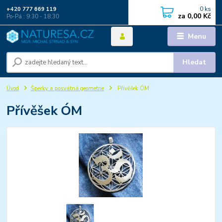
0
ks
+420 777 669 119
za
0,00 Kč
Po-Pá : 9:30 - 18:30
Menu
Hledat
Úvod
Šperky a posvátná geometrie
Přívěšek ÓM
Přívěšek ÓM