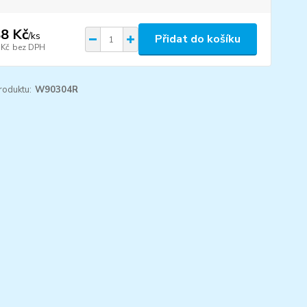
8 Kč
/
ks
Přidat do košíku
 Kč
bez DPH
roduktu:
W90304R