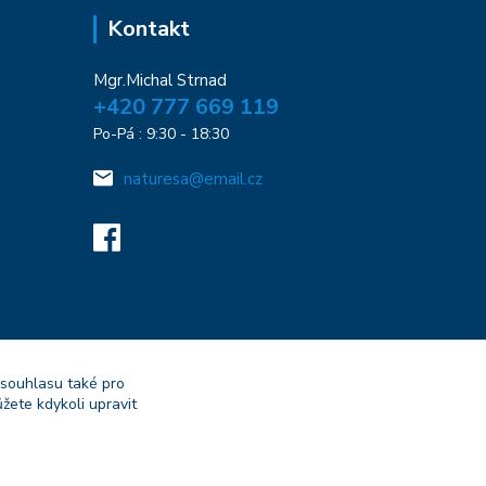
Kontakt
Mgr.Michal Strnad
+420 777 669 119
Po-Pá : 9:30 - 18:30
naturesa@email.cz
 souhlasu také pro
žete kdykoli upravit