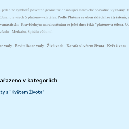
 - jeden ze symbolů posvátné geometrie obsahující starověké posvátné významy. Je 
Obsahuje všech 5 platónových těles
. Podle Platóna se oheň skládal ze čtyřstěnů,
dvanáctistěn. Pravidelným mnohostěnům se ještě dnes říká "platónova tělesa
. O
ězdu - Merkabu, Spirálu vědomí.
 vody - Revitalizace vody - Živá voda - Karafa s květem života - Květ života
zařazeno v kategoriích
ty s "Květem Života"