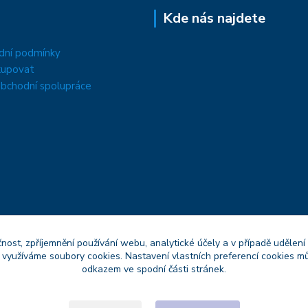
Kde nás najdete
dní podmínky
kupovat
bchodní spolupráce
čnost, zpříjemnění používání webu, analytické účely a v případě udělení
y využíváme soubory cookies. Nastavení vlastních preferencí cookies mů
odkazem ve spodní části stránek.