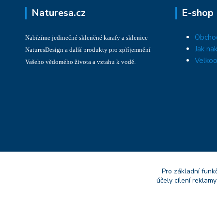
Naturesa.cz
E-shop
Obcho
Nabízíme jedinečné skleněné karafy a sklenice
Jak na
NaturesDesign a další produkty pro zpříjemnění
Velkoo
Vašeho vědomého života a vztahu k vodě.
Pro základní funk
účely cílení reklam