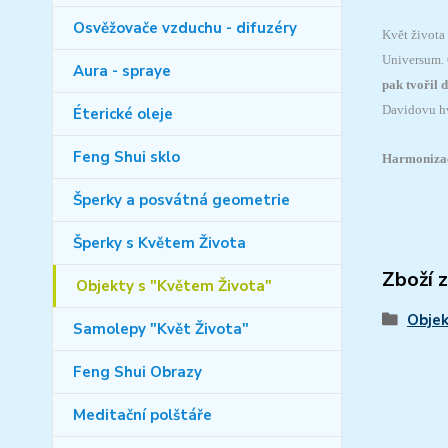
Osvěžovače vzduchu - difuzéry
Květ života
Universum. 
Aura - spraye
pak tvořil 
Davidovu hv
Éterické oleje
Feng Shui sklo
Harmonizace
Šperky a posvátná geometrie
Šperky s Květem Života
Zboží 
Objekty s "Květem Života"
Objek
Samolepy "Květ Života"
Feng Shui Obrazy
Meditační polštáře