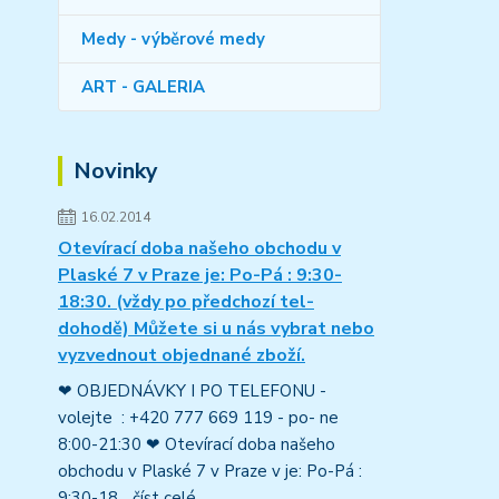
Medy - výběrové medy
ART - GALERIA
Novinky
16.02.2014
Otevírací doba našeho obchodu v
Plaské 7 v Praze je: Po-Pá : 9:30-
18:30. (vždy po předchozí tel-
dohodě) Můžete si u nás vybrat nebo
vyzvednout objednané zboží.
❤ OBJEDNÁVKY I PO TELEFONU -
volejte : +420 777 669 119 - po- ne
8:00-21:30 ❤ Otevírací doba našeho
obchodu v Plaské 7 v Praze v je: Po-Pá :
9:30-18...
číst celé