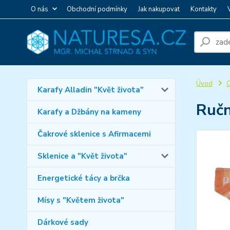
O nás
Obchodní podmínky
Jak nakupovat
Kontakty
Úvod
O
Karafy Alladin "Květ života"
Ručn
Karafy a Džbány na kameny
Čakrové sklenice s Afirmacemi
Sklenice a "Květ života"
Energetické tácy a brčka
Mísy s "Květem života"
Dárkové sady