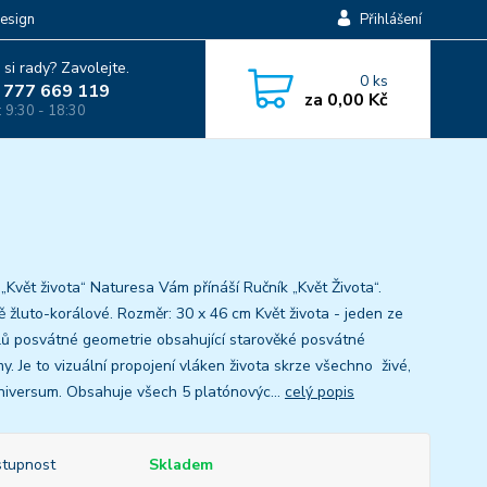
esign
Přihlášení
 si rady? Zavolejte.
0
ks
 777 669 119
za
0,00 Kč
: 9:30 - 18:30
„Květ života“ Naturesa Vám přínáší Ručník „Květ Života“.
ě žluto-korálové. Rozměr: 30 x 46 cm Květ života - jeden ze
ů posvátné geometrie obsahující starověké posvátné
y. Je to vizuální propojení vláken života skrze všechno živé,
niversum. Obsahuje všech 5 platónovýc...
celý popis
tupnost
Skladem