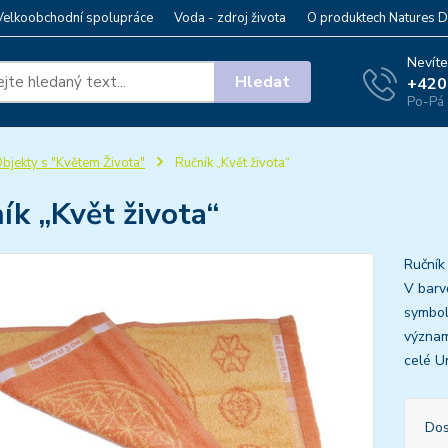
Velkoobchodní spolupráce
Voda - zdroj života
O produktech Natures D
Nevíte
Hledat
+420
Po-Pá 
bjekty s "Květem Života"
Ručník „Květ života“
ík „Květ života“
Ručník 
V barv
symbol
význam
celé U
Dos