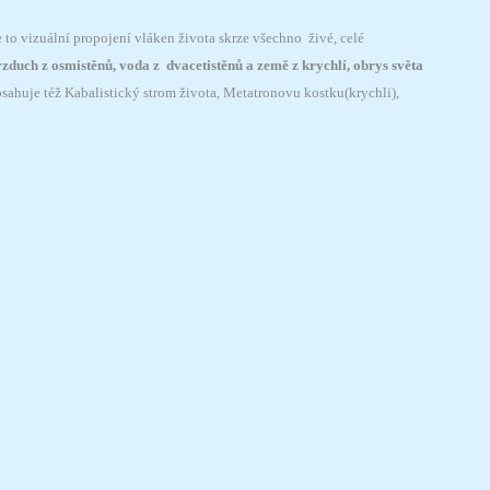
to vizuální propojení vláken života skrze všechno živé, celé
 vzduch z osmistěnů, voda z dvacetistěnů a země z krychlí, obrys světa
bsahuje též Kabalistický strom života, Metatronovu kostku(krychli),