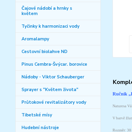
Čajové nádobí a hrnky s
květem
Tyčinky k harmonizaci vody
Aromalampy
Cestovní biolahve ND
Pinus Cembra-Švýcar. borovice
Nádoby - Viktor Schauberger
Komple
Sprayer s "Květem života"
Ručník „K
Průtokové revitalizátory vody
Naturesa Vá
Tibetské mísy
V barvě žlu
Hudební nástroje
Rozměr: 30