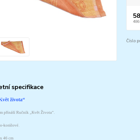
58
486
Číslo p
tní specifikace
vět života“
m přínáší Ručník „Květ Života“.
to-korálové.
 x 46 cm