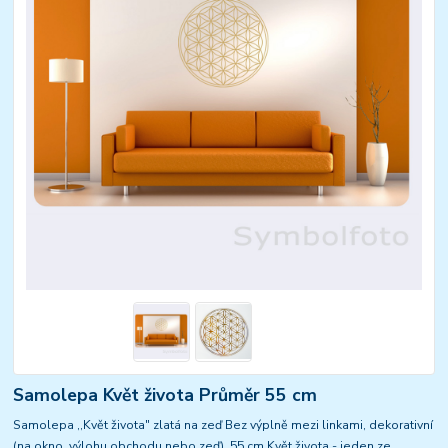
Samolepa Květ života Průměr 55 cm
Samolepa ,,Květ života" zlatá na zeď Bez výplně mezi linkami, dekorativní
(na okno, výlohu obchodu nebo zeď), 55 cm Květ života - jeden ze