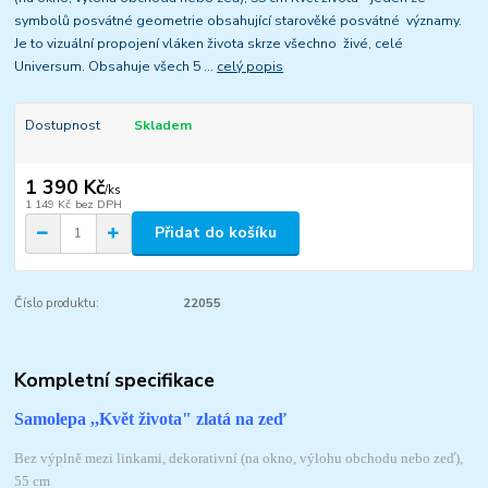
symbolů posvátné geometrie obsahující starověké posvátné významy.
Je to vizuální propojení vláken života skrze všechno živé, celé
Universum. Obsahuje všech 5 ...
celý popis
Dostupnost
Skladem
1 390 Kč
/
ks
1 149 Kč
bez DPH
Přidat do košíku
Číslo produktu:
22055
Kompletní specifikace
Samolepa ,,Květ života" zlatá na zeď
Bez výplně mezi linkami, dekorativní (na okno, výlohu obchodu nebo zeď),
55 cm