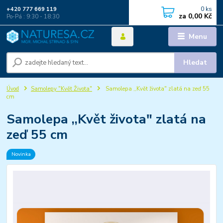
0
ks
+420 777 669 119
za
0,00 Kč
Po-Pá : 9:30 - 18:30
Menu
Hledat
Úvod
Samolepy "Květ Života"
Samolepa ,,Květ života" zlatá na zeď 55
cm
Samolepa ,,Květ života" zlatá na
zeď 55 cm
Novinka