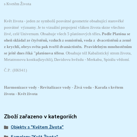
s Kvetěm Života
Květ života - jeden ze symbolů posvátné geometrie obsahující starověké
posvátné významy. Je to vizuální propojení vláken života skrze všechno
živé, celé Universum. Obsahuje všech 5 platónových těles
. Podle Platóna se
oheň skládal ze čtyřstěnů, vzduch z osmistěnů, voda z dvacetistěnů a země
z krychlí, obrys světa pak tvořil dvanáctistěn. Pravidelným mnohostěnům
se ještě dnes říká "platónova tělesa
. Obsahuje též Kabalistický strom života,
Metatronovu kostku(krychli), Davidovu hvězdu - Merkabu, Spirálu vědomí.
Č.P.: (HK941)
Harmonizace vody - Revitalizace vody - Živá voda - Karafa s květem
života - Květ života
Zboží zařazeno v kategoriích
Objekty s "Květem Života"
Samolepy "Květ Života"