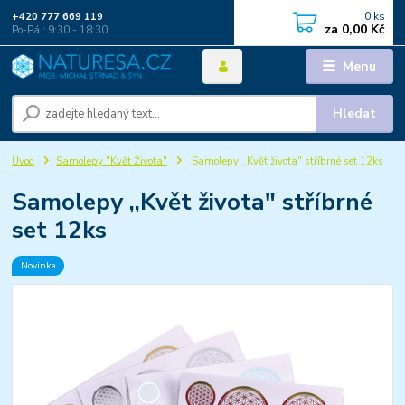
0
ks
+420 777 669 119
za
0,00 Kč
Po-Pá : 9:30 - 18:30
Menu
Hledat
Úvod
Samolepy "Květ Života"
Samolepy ,,Květ života" stříbrné set 12ks
Samolepy ,,Květ života" stříbrné
set 12ks
Novinka