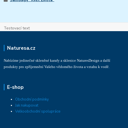
Testovací text
Naturesa.cz
Nabízíme jedinečné skleněné karafy a sklenice NaturesDesign a další
produkty pro zpříjemnění Vašeho vědomého života a vztahu k vodě.
E-shop
Obchodní podmínky
Jak nakupovat
Velkoobchodní spolupráce