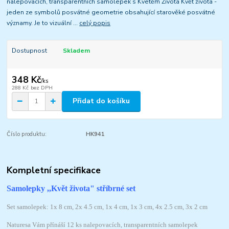
nalepovacích, transparentních samolepek s Kvetěm Života Květ života -
jeden ze symbolů posvátné geometrie obsahující starověké posvátné
významy. Je to vizuální ...
celý popis
Dostupnost
Skladem
348 Kč
/
ks
288 Kč
bez DPH
Přidat do košíku
Číslo produktu:
HK941
Kompletní specifikace
Samolepky ,,Květ života" stříbrné set
Set samolepek: 1x 8 cm, 2x 4.5 cm, 1x 4 cm, 1x 3 cm, 4x 2.5 cm, 3x 2 cm
Naturesa Vám přínáší 12 ks nalepovacích, transparentních samolepek