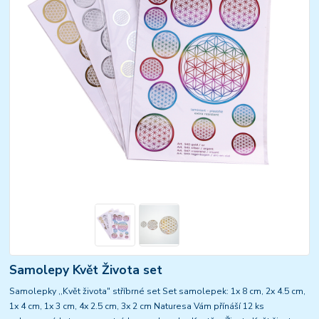
Samolepy Květ Života set
Samolepky ,,Květ života" stříbrné set Set samolepek: 1x 8 cm, 2x 4.5 cm,
1x 4 cm, 1x 3 cm, 4x 2.5 cm, 3x 2 cm Naturesa Vám přínáší 12 ks