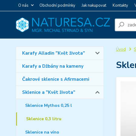
O nás
Obchodní podmínky
Jak nakupovat
Kontakty
Úvod
S
Karafy Alladin "Květ života"
Skle
Karafy a Džbány na kameny
Čakrové sklenice s Afirmacemi
Sklenice a "Květ života"
Sklenice Mythos 0,25 l
Sklenice 0,3 litru
Sklenice na víno