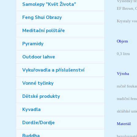
Výsledky tes
Samolepy "Květ Života"
EF Brown, C
Feng Shui Obrazy
Krystaly vo
Meditační polštáře
Objem
Pyramidy
0,3 litru
Outdoor lahve
Vykuřovadla a příslušenství
Výroba
Vonné tyčinky
ručně fouka
Dětské produkty
tradiční řem
Kyvadla
sklářské um
Dordže/Dordje
Materiál
Buddha
bezolovnaté