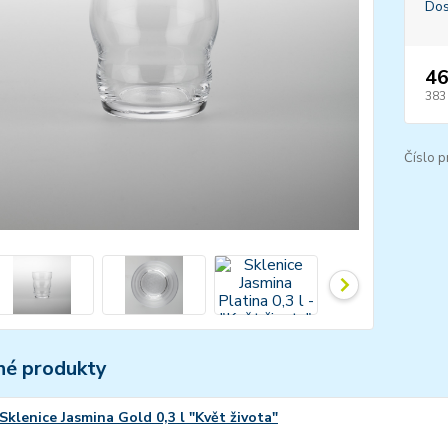
Dos
46
383
Číslo p
é produkty
Sklenice Jasmina Gold 0,3 l "Květ života"