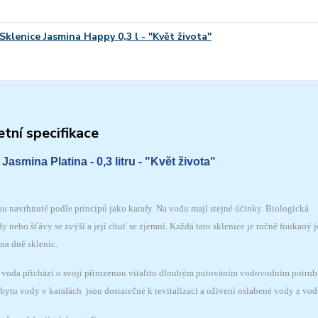
Sklenice Jasmina Happy 0,3 l - "Květ života"
tní specifikace
Jasmina Platina - 0,3 litru -
"Květ života"
sou
navrhnuté podle principů jako karafy. Na vodu mají stejné účinky. Biologická
 nebo šťávy se zvýší a její chuť se zjemní. Každá tato sklenice je
ručně foukaný j
na dně sklenic.
 voda přichází o svoji přirozenou vitalitu dlouhým putováním vodovodním potrub
bytu vody v karafách jsou dostatečné k revitalizaci a oživení oslabené vody z vo