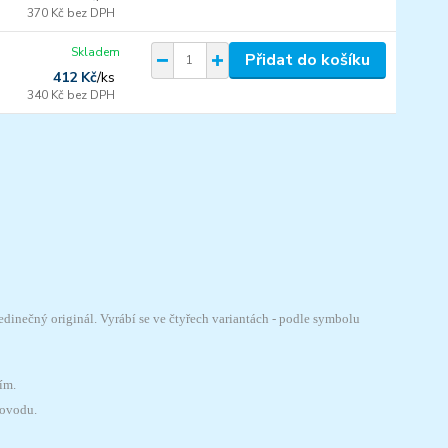
370 Kč
bez DPH
Skladem
Přidat do košíku
412 Kč
/
ks
340 Kč
bez DPH
edinečný originál. Vyrábí se ve čtyřech variantách - podle symbolu
ím.
dovodu.