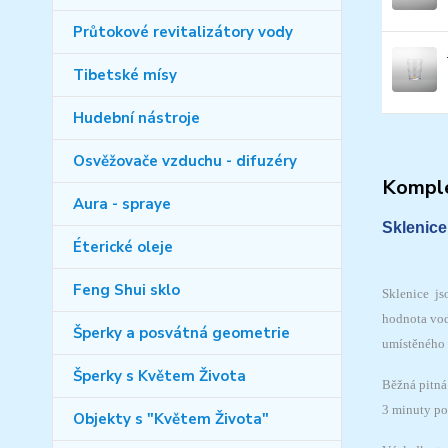
Průtokové revitalizátory vody
Tibetské mísy
Hudební nástroje
Osvěžovače vzduchu - difuzéry
Komple
Aura - spraye
Sklenice 
Éterické oleje
Feng Shui sklo
Sklenice j
hodnota vody
Šperky a posvátná geometrie
umístěného 
Šperky s Květem Života
Běžná pitná
3 minuty po
Objekty s "Květem Života"