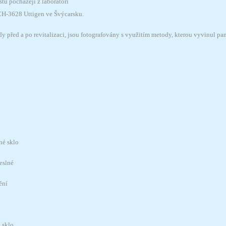
tů pocházejí z laboratoří
H-3628 Uttigen ve Švýcarsku.
dy před a po revitalizaci, jsou fotografovány s využitím metody, kterou vyvinul p
né sklo
eslné
ění
 sklo