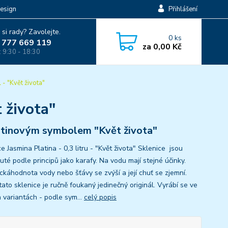
esign
Přihlášení
 si rady? Zavolejte.
0
ks
 777 669 119
za
0,00 Kč
: 9:30 - 18:30
 - "Květ života"
t života"
atinovým symbolem "Květ života"
e Jasmina Platina - 0,3 litru - "Květ života" Sklenice jsou
té podle principů jako karafy. Na vodu mají stejné účinky.
ickáhodnota vody nebo šťávy se zvýší a její chuť se zjemní.
ato sklenice je ručně foukaný jedinečný originál. Vyrábí se ve
h variantách - podle sym...
celý popis