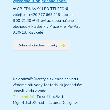
vyzvednout objednané zboží.
❤ OBJEDNÁVKY I PO TELEFONU -
volejte : +420 777 669 119 - po- ne
8:00-21:30 ❤ Otevírací doba našeho
obchodu v Plaské 7 v Praze v je: Po-Pá :
9:30-18...
číst celé
Zobrazit všechny novinky
Revitalizační karafy a sklenice na vodu -
vědomé pití vody. Metoda jak jednoduše
upravit vodu z vodo...
To se mi líbí
·
To se líbí uživateli
Mgr.Michal Strnad - NaturesDesigncz.