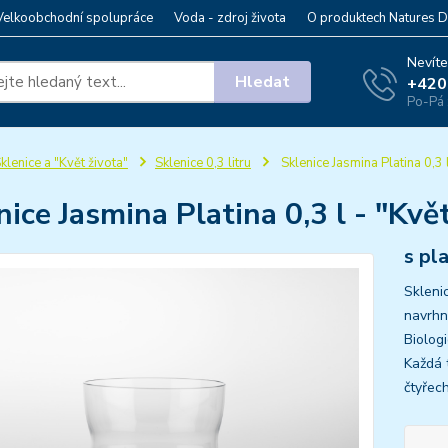
Velkoobchodní spolupráce
Voda - zdroj života
O produktech Natures D
Nevíte
Hledat
+420
Po-Pá 
klenice a "Květ života"
Sklenice 0,3 litru
Sklenice Jasmina Platina 0,3 l
nice Jasmina Platina 0,3 l - "Kvě
s pl
Sklenic
navrhnu
Biolog
Každá t
čtyřec