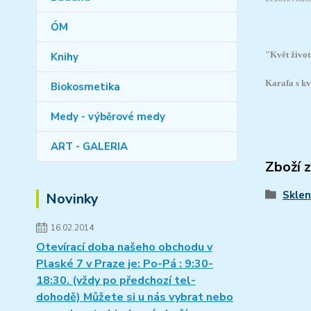
ÓM
"Květ život
Knihy
Karafa s kv
Biokosmetika
Medy - výběrové medy
ART - GALERIA
Zboží 
Skleni
Novinky
16.02.2014
Otevírací doba našeho obchodu v
Plaské 7 v Praze je: Po-Pá : 9:30-
18:30. (vždy po předchozí tel-
dohodě) Můžete si u nás vybrat nebo