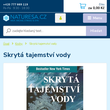
0
ks
+420 777 669 119
za
0,00 Kč
Po-Pá : 9:30 - 18:30
Menu
Hledat
Úvod
Knihy
Skrytá tajemství vody
Skrytá tajemství vody