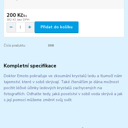
200 Kč
/
ks
182 Kč
bez DPH
Přidat do košíku
Číslo produktu:
006
Kompletní specifikace
Doktor Emoto pokračuje ve zkoumání krystalů ledu a tlumočí nám
tajemství, které v sobě skrývají. Také čtenářům je dána možnost
pocítit léčivé účinky ledových krystalů zachycených na
fotografiích. Odhalte tedy, jaká poselství v sobě voda skrývá a jak
s její pomocí můžeme změnit svůj svět.