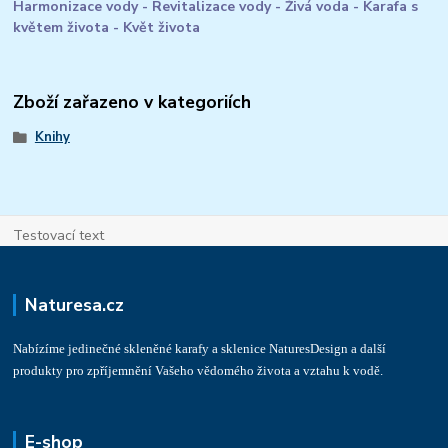
Harmonizace vody - Revitalizace vody - Živá voda - Karafa s
květem života - Květ života
Zboží zařazeno v kategoriích
Knihy
Testovací text
Naturesa.cz
Nabízíme jedinečné skleněné karafy a sklenice NaturesDesign a další
produkty pro zpříjemnění Vašeho vědomého života a vztahu k vodě.
E-shop