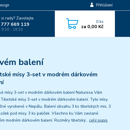
esign
Přihlášení
 si rady? Zavolejte.
0
ks
 777 669 119
za
0,00 Kč
: 9:30 - 18:30
vém balení
tské mísy 3-set v modrém dárkovém
ní
ké mísy 3-set v modrém dárkovém balení Naturesa Vám
í Tibetské mísy 3-set v modrém dárkovém balení. Tyto mísy
učné vyrobené v Nepálu. Balení obsahu 3 ks tibetských mis, 3
ložek pod misy, 3 ks paliček. Všechno ku Vám zaslané
ém modrém dárkovém balení. Rozměry tibetský...
celý popis