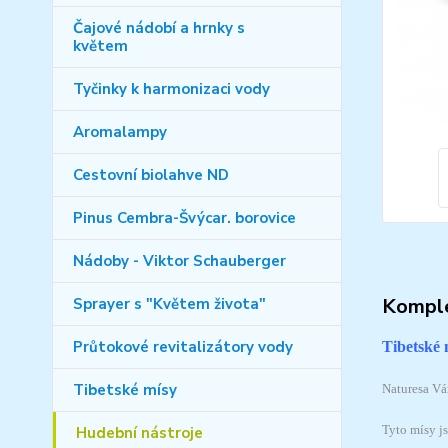
Čajové nádobí a hrnky s
květem
Tyčinky k harmonizaci vody
Aromalampy
Cestovní biolahve ND
Pinus Cembra-Švýcar. borovice
Nádoby - Viktor Schauberger
Komple
Sprayer s "Květem života"
Průtokové revitalizátory vody
Tibetské 
Tibetské mísy
Naturesa Vá
Tyto mísy j
Hudební nástroje