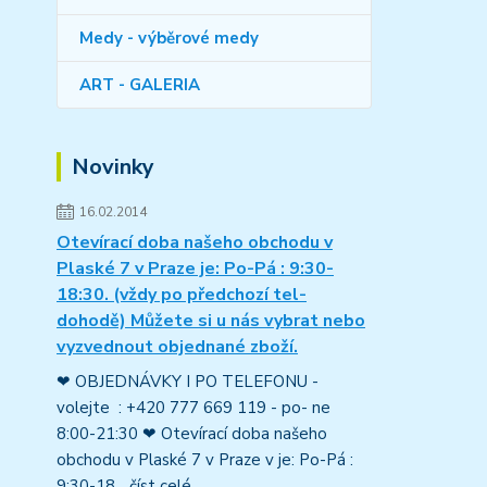
Medy - výběrové medy
ART - GALERIA
Novinky
16.02.2014
Otevírací doba našeho obchodu v
Plaské 7 v Praze je: Po-Pá : 9:30-
18:30. (vždy po předchozí tel-
dohodě) Můžete si u nás vybrat nebo
vyzvednout objednané zboží.
❤ OBJEDNÁVKY I PO TELEFONU -
volejte : +420 777 669 119 - po- ne
8:00-21:30 ❤ Otevírací doba našeho
obchodu v Plaské 7 v Praze v je: Po-Pá :
9:30-18...
číst celé