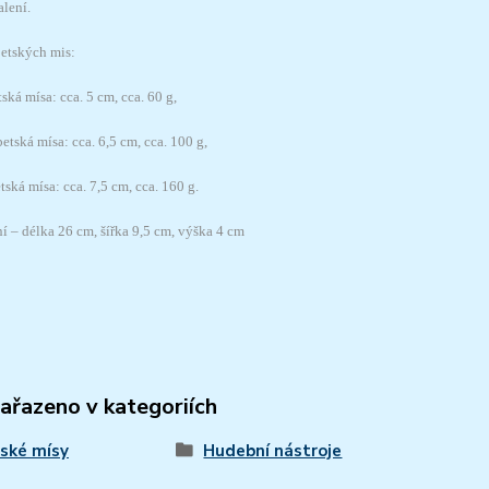
lení.
etských mis:
ská mísa: cca. 5 cm, cca. 60 g,
betská mísa: cca. 6,5 cm, cca. 100 g,
tská mísa: cca. 7,5 cm, cca. 160 g.
í – délka 26 cm, šířka 9,5 cm, výška 4 cm
zařazeno v kategoriích
ské mísy
Hudební nástroje