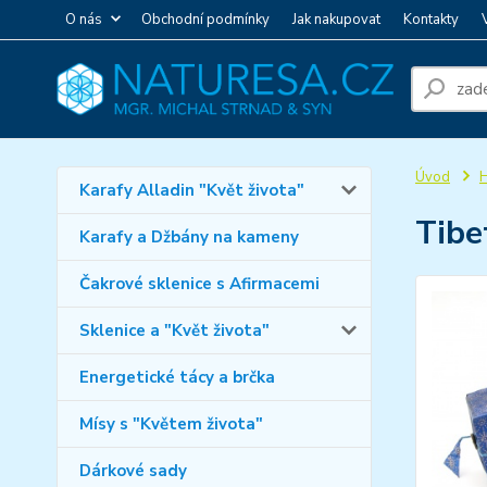
O nás
Obchodní podmínky
Jak nakupovat
Kontakty
Úvod
H
Karafy Alladin "Květ života"
Tibe
Karafy a Džbány na kameny
Čakrové sklenice s Afirmacemi
Sklenice a "Květ života"
Energetické tácy a brčka
Mísy s "Květem života"
Dárkové sady