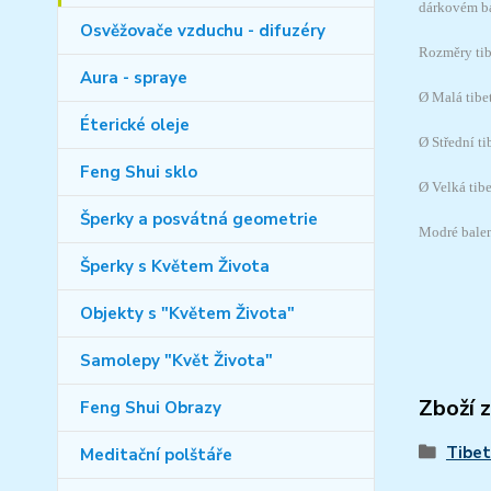
dárkovém ba
Osvěžovače vzduchu - difuzéry
Rozměry tib
Aura - spraye
Ø Malá tibet
Éterické oleje
Ø Střední ti
Feng Shui sklo
Ø Velká tibe
Šperky a posvátná geometrie
Modré balen
Šperky s Květem Života
Objekty s "Květem Života"
Samolepy "Květ Života"
Zboží 
Feng Shui Obrazy
Tibet
Meditační polštáře