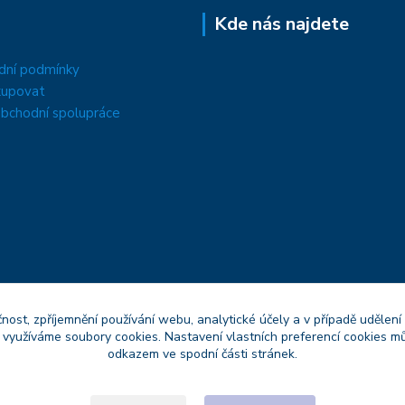
Kde nás najdete
dní podmínky
kupovat
bchodní spolupráce
čnost, zpříjemnění používání webu, analytické účely a v případě udělení
y využíváme soubory cookies. Nastavení vlastních preferencí cookies mů
odkazem ve spodní části stránek.