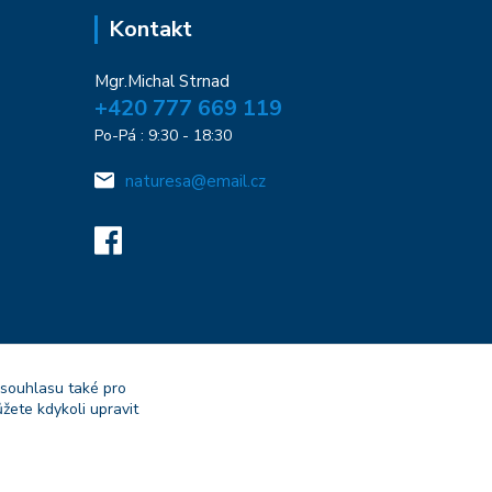
Kontakt
Mgr.Michal Strnad
+420 777 669 119
Po-Pá : 9:30 - 18:30
naturesa@email.cz
 souhlasu také pro
žete kdykoli upravit