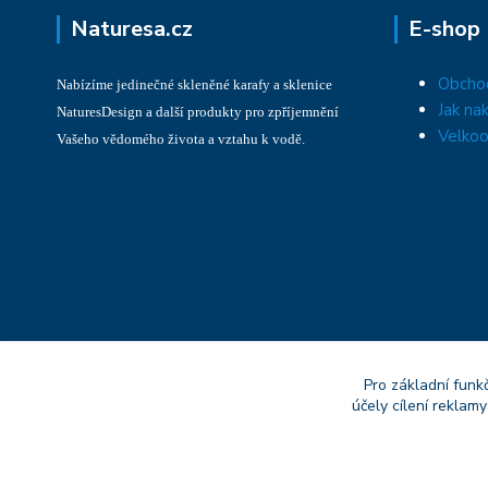
Naturesa.cz
E-shop
Obcho
Nabízíme jedinečné skleněné karafy a sklenice
Jak na
NaturesDesign a další produkty pro zpříjemnění
Velkoo
Vašeho vědomého života a vztahu k vodě.
Pro základní funk
účely cílení reklam