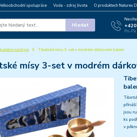
Velkoobchodní spolupráce
Voda - zdroj života
O produktech Natures D
Nevíte
Hledat
+420
Po-Pá 
udební nástroje
Tibetské mísy 3-set v modrém dárkovém balení
tské mísy 3-set v modrém dárko
Tibe
bale
Tibets
přínáš
jsou r
ks pod
v pěkn