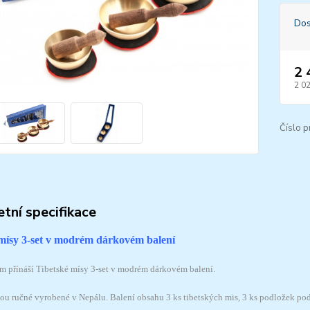
Dos
2 
2 0
Číslo p
tní specifikace
mísy 3-set v modrém dárkovém balení
m přínáší Tibetské mísy 3-set v modrém dárkovém balení.
sou ručné vyrobené v Nepálu. Balení obsahu 3 ks tibetských mis, 3 ks podložek p