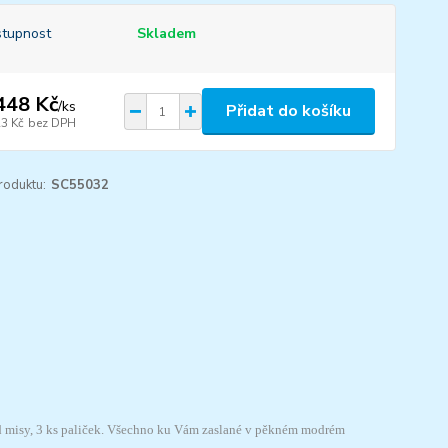
tupnost
Skladem
448 Kč
/
ks
Přidat do košíku
23 Kč
bez DPH
roduktu:
SC55032
od misy, 3 ks paliček. Všechno ku Vám zaslané v pěkném modrém