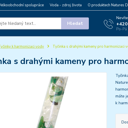
Velkoobchodní spolupráce
Voda - zdroj života
O produktech Natures D
Nevíte
Hledat
+420
Po-Pá 
yčinky k harmonizaci vody
Tyčinka s drahými kameny pro harmonizaci v
nka s drahými kameny pro harmo
Tyčink
Nature
harmon
máte j
k harm
Dos