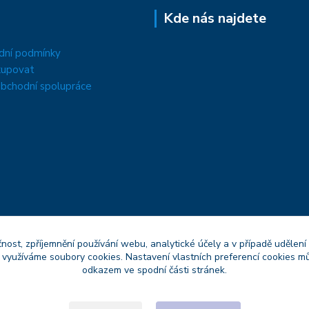
Kde nás najdete
dní podmínky
kupovat
bchodní spolupráce
čnost, zpříjemnění používání webu, analytické účely a v případě udělení
y využíváme soubory cookies. Nastavení vlastních preferencí cookies mů
odkazem ve spodní části stránek.