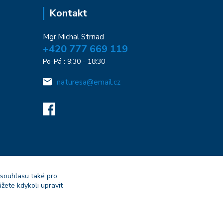
Kontakt
Mgr.Michal Strnad
+420 777 669 119
Po-Pá : 9:30 - 18:30
naturesa@email.cz
 souhlasu také pro
žete kdykoli upravit