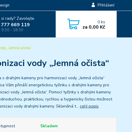
esign
Přihlášení
 si rady? Zavolejte.
0
ks
 777 669 119
za
0,00 Kč
: 9:30 - 18:30
ody „Jemná očista“
nizaci vody „Jemná očista“
a s drahými kameny pro harmonizaci vody „Jemná očista“
sa Vám přináší energetickou tyčinku s drahými kameny pro
izaci vody „Jemná očista“. Pomocí tyčinky s drahými kameny
ednoduchou, praktickou, rychlou a hygienicky čistou možnost
onizaci vody drahými kameny. Skleněná t...
celý popis
tupnost
Skladem