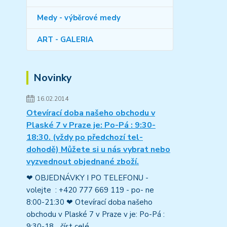
Medy - výběrové medy
ART - GALERIA
Novinky
16.02.2014
Otevírací doba našeho obchodu v
Plaské 7 v Praze je: Po-Pá : 9:30-
18:30. (vždy po předchozí tel-
dohodě) Můžete si u nás vybrat nebo
vyzvednout objednané zboží.
❤ OBJEDNÁVKY I PO TELEFONU -
volejte : +420 777 669 119 - po- ne
8:00-21:30 ❤ Otevírací doba našeho
obchodu v Plaské 7 v Praze v je: Po-Pá :
9:30-18...
číst celé