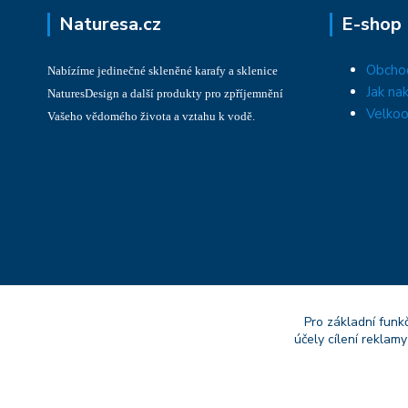
Naturesa.cz
E-shop
Obcho
Nabízíme jedinečné skleněné karafy a sklenice
Jak na
NaturesDesign a další produkty pro zpříjemnění
Velkoo
Vašeho vědomého života a vztahu k vodě.
Pro základní funk
účely cílení reklam