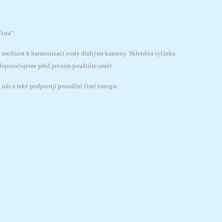
ista“.
u možnost k harmonizaci vody drahými kameny. Skleněná tyčinka
doporučujeme před prvním použitím umýt.
nás a také podporují proudění čisté energie.