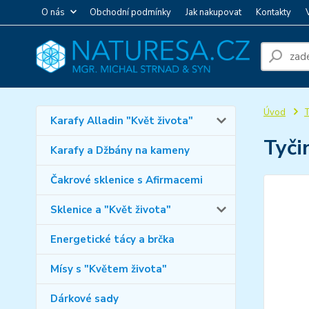
O nás
Obchodní podmínky
Jak nakupovat
Kontakty
Úvod
T
Karafy Alladin "Květ života"
Tyči
Karafy a Džbány na kameny
Čakrové sklenice s Afirmacemi
Sklenice a "Květ života"
Energetické tácy a brčka
Mísy s "Květem života"
Dárkové sady