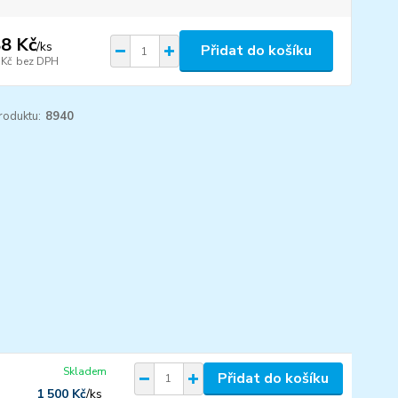
8 Kč
/
ks
Přidat do košíku
 Kč
bez DPH
roduktu:
8940
Skladem
Přidat do košíku
1 500 Kč
/
ks