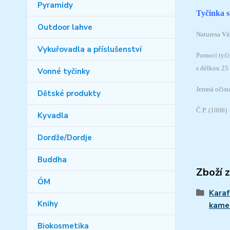
Pyramidy
Tyčinka 
Outdoor lahve
Naturesa Vá
Vykuřovadla a příslušenství
Pomocí tyči
s délkou 25
Vonné tyčinky
Jemná očista
Dětské produkty
Č.P. (1006)
Kyvadla
Dordže/Dordje
Buddha
Zboží 
ÓM
Karaf
Knihy
kame
Biokosmetika