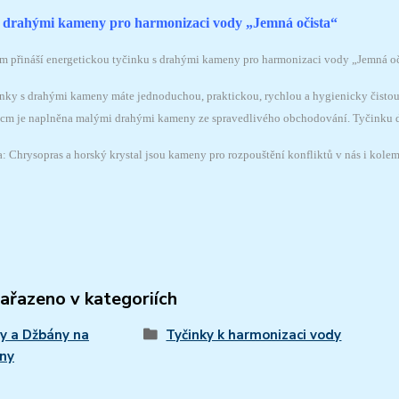
s drahými kameny pro harmonizaci vody „Jemná očista“
m přináší energetickou tyčinku s drahými kameny pro harmonizaci vody „Jemná oč
nky s drahými kameny máte jednoduchou, praktickou, rychlou a hygienicky čisto
 cm je naplněna malými drahými kameny ze spravedlivého obchodování. Tyčinku 
: Chrysopras a horský krystal jsou kameny pro rozpouštění konfliktů v nás i kolem 
zařazeno v kategoriích
y a Džbány na
Tyčinky k harmonizaci vody
ny