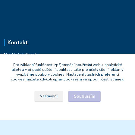
Kontakt
Mgr.Michal Strnad
+420 777 669 119
Pro základní funkčnost, zpříjemnění používání webu, analytické
Po-Pá : 9:30 - 18:30
účely a v případě udělení souhlasu také pro účely cílení reklamy
využíváme soubory cookies. Nastavení vlastních preferencí
naturesa@email.cz
cookies můžete kdykoli upravit odkazem ve spodní části stránek.
Souhlasím
Nastavení
© 2021 Naturesa.cz
Vytvořeno na
Eshop-rychle.cz