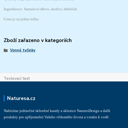
Ingredience: Santalové dřevo, skořice, hřebíček
Cena je za jednu rolku.
Zboží zařazeno v kategoriích
Vonné tyčinky
Testovací text
Naturesa.cz
Nabízíme jedinečné skleněné karafy a sklenice NaturesDesign a další
produkty pro zpříjemnění Vašeho vědomého života a vztahu k vodě.