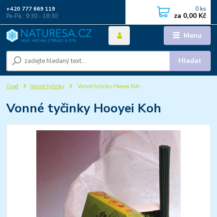
0
ks
+420 777 669 119
za
0,00 Kč
Po-Pá : 9:30 - 18:30
Menu
Hledat
Úvod
Vonné tyčinky
Vonné tyčinky Hooyei Koh
Vonné tyčinky Hooyei Koh