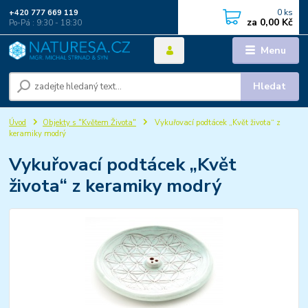
0
ks
+420 777 669 119
za
0,00 Kč
Po-Pá : 9:30 - 18:30
Menu
Hledat
Úvod
Objekty s "Květem Života"
Vykuřovací podtácek „Květ života“ z
keramiky modrý
Vykuřovací podtácek „Květ
života“ z keramiky modrý