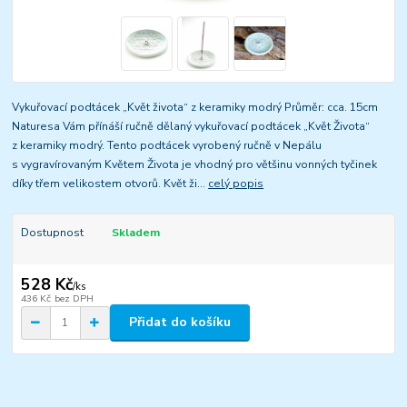
Vykuřovací podtácek „Květ života“ z keramiky modrý Průměr: cca. 15cm
Naturesa Vám přínáší ručně dělaný vykuřovací podtácek „Květ Života“
z keramiky modrý. Tento podtácek vyrobený ručně v Nepálu
s vygravírovaným Květem Života je vhodný pro většinu vonných tyčinek
díky třem velikostem otvorů. Květ ži...
celý popis
Dostupnost
Skladem
528 Kč
/
ks
436 Kč
bez DPH
Přidat do košíku