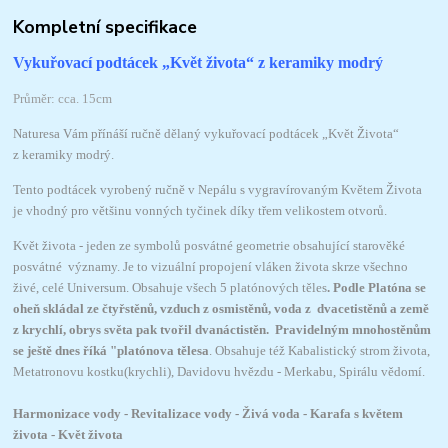
Kompletní specifikace
Vykuřovací podtácek
„Květ života“
z keramiky modrý
Průměr: cca. 15cm
Naturesa Vám přínáší ručně dělaný vykuřovací podtácek „Květ Života“
z keramiky modrý.
Tento podtácek vyrobený ručně v Nepálu s vygravírovaným Květem Života
je vhodný pro většinu vonných tyčinek díky třem velikostem otvorů.
Květ života - jeden ze symbolů posvátné geometrie obsahující starověké
posvátné významy. Je to vizuální propojení vláken života skrze všechno
živé, celé Universum. Obsahuje všech 5 platónových těles
. Podle Platóna se
oheň skládal ze čtyřstěnů, vzduch z osmistěnů, voda z dvacetistěnů a země
z krychlí, obrys světa pak tvořil dvanáctistěn. Pravidelným mnohostěnům
se ještě dnes říká "platónova tělesa
. Obsahuje též Kabalistický strom života,
Metatronovu kostku(krychli), Davidovu hvězdu - Merkabu, Spirálu vědomí.
Harmonizace vody - Revitalizace vody - Živá voda - Karafa s květem
života - Květ života