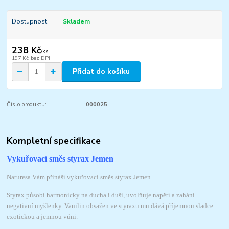
Dostupnost
Skladem
238 Kč
/
ks
197 Kč
bez DPH
Přidat do košíku
Číslo produktu:
000025
Kompletní specifikace
Vykuřovací směs styrax Jemen
Naturesa Vám přináší vykuřovací směs styrax Jemen.
Styrax působí harmonicky na ducha i duši, uvolňuje napětí a zahání
negativní myšlenky. Vanilin obsažen ve styraxu mu dává příjemnou sladce
exotickou a jemnou vůni.