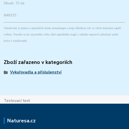
Obsah: 35 ml
H48355
Vykuřování je jednou z nejstarších forem aromaterapie a hraje důležitou roli ve všech kulturách napříč
světem. Ponořte se do smyslného světa vůně naplněného magií a odhalte tajemství působení směsi
bylin a vykuřovadel.
Zboží zařazeno v kategoriích
Vykuřovadla a příslušenství
Testovací text
Naturesa.cz