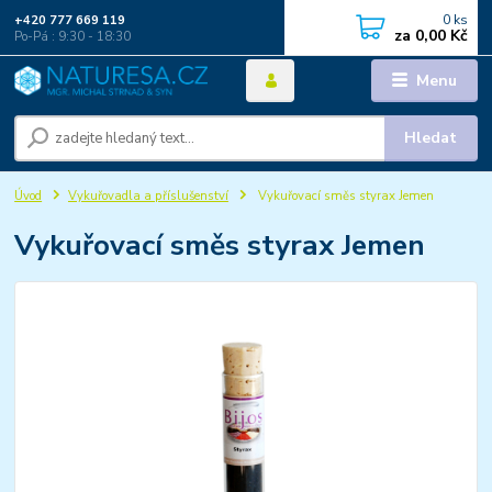
0
ks
+420 777 669 119
za
0,00 Kč
Po-Pá : 9:30 - 18:30
Menu
Hledat
Úvod
Vykuřovadla a příslušenství
Vykuřovací směs styrax Jemen
Vykuřovací směs styrax Jemen