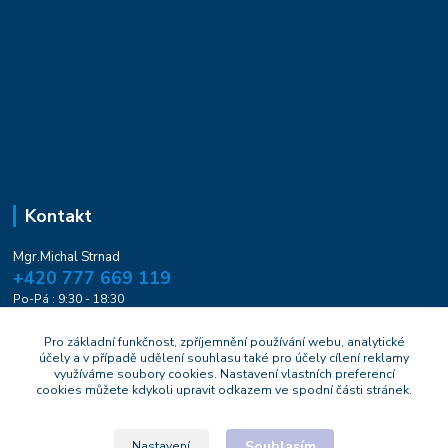
Kontakt
Mgr.Michal Strnad
+420 777 669 119
Po-Pá : 9:30 - 18:30
naturesa@email.cz
Pro základní funkčnost, zpříjemnění používání webu, analytické
účely a v případě udělení souhlasu také pro účely cílení reklamy
využíváme soubory cookies. Nastavení vlastních preferencí
cookies můžete kdykoli upravit odkazem ve spodní části stránek.
Souhlasím
Nastavení