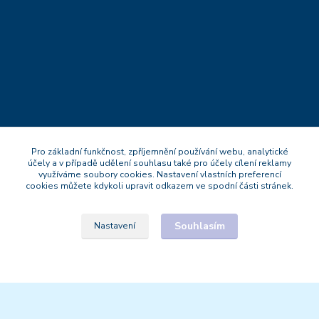
Pro základní funkčnost, zpříjemnění používání webu, analytické
Kontakt
účely a v případě udělení souhlasu také pro účely cílení reklamy
využíváme soubory cookies. Nastavení vlastních preferencí
cookies můžete kdykoli upravit odkazem ve spodní části stránek.
Mgr.Michal Strnad
+420 777 669 119
Po-Pá : 9:30 - 18:30
Souhlasím
Nastavení
naturesa@email.cz