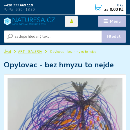
0
ks
+420 777 669 119
za
0,00 Kč
Po-Pá : 9:30 - 18:30
Menu
Hledat
Úvod
ART - GALERIA
Opylovac - bez hmyzu to nejde
Opylovac - bez hmyzu to nejde