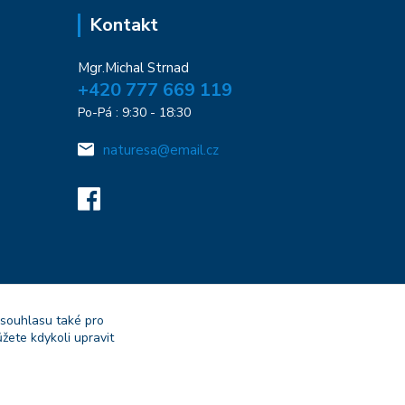
Kontakt
Mgr.Michal Strnad
+420 777 669 119
Po-Pá : 9:30 - 18:30
naturesa@email.cz
 souhlasu také pro
žete kdykoli upravit