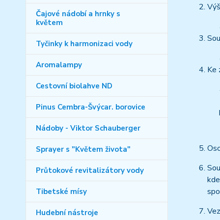
Výš
Čajové nádobí a hrnky s
květem
Sou
Tyčinky k harmonizaci vody
Aromalampy
Ke 
Cestovní biolahve ND
Pinus Cembra-Švýcar. borovice
Nádoby - Viktor Schauberger
Oso
Sprayer s "Květem života"
Sou
Průtokové revitalizátory vody
kde
spo
Tibetské mísy
Vez
Hudební nástroje