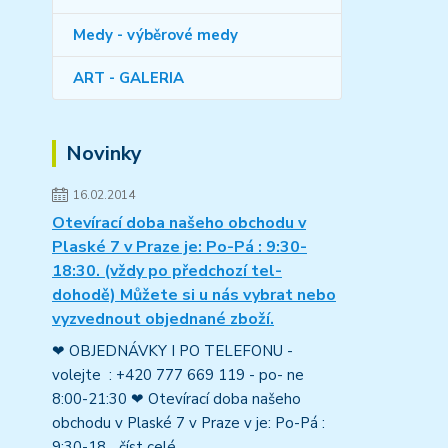
Medy - výběrové medy
ART - GALERIA
Novinky
16.02.2014
Otevírací doba našeho obchodu v
Plaské 7 v Praze je: Po-Pá : 9:30-
18:30. (vždy po předchozí tel-
dohodě) Můžete si u nás vybrat nebo
vyzvednout objednané zboží.
❤ OBJEDNÁVKY I PO TELEFONU -
volejte : +420 777 669 119 - po- ne
8:00-21:30 ❤ Otevírací doba našeho
obchodu v Plaské 7 v Praze v je: Po-Pá :
9:30-18...
číst celé