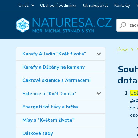
O nás
Obchodní podmínky
Jak nakupovat
Kontakty
Úvod
S
Karafy Alladin "Květ života"
Souh
Karafy a Džbány na kameny
dota
Čakrové sklenice s Afirmacemi
Udě
Sklenice a "Květ života"
„Sp
Energetické tácy a brčka
se 
oso
Mísy s "Květem života"
Dárkové sady