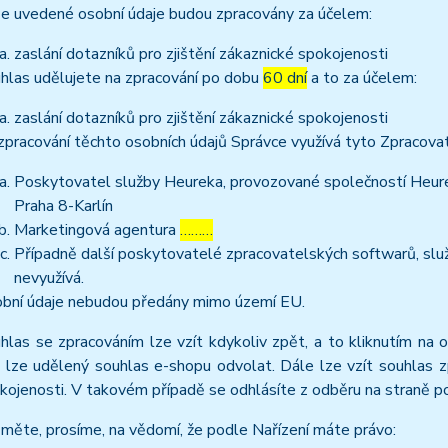
e uvedené osobní údaje budou zpracovány za účelem:
zaslání dotazníků pro zjištění zákaznické spokojenosti
hlas udělujete na zpracování po dobu
60 dní
a to za účelem:
zaslání dotazníků pro zjištění zákaznické spokojenosti
zpracování těchto osobních údajů Správce využívá tyto Zpracova
Poskytovatel služby Heureka, provozované společností Heurek
Praha 8-Karlín
Marketingová agentura
………
Případně další poskytovatelé zpracovatelských softwarů, služ
nevyužívá.
bní údaje nebudou předány mimo území EU.
hlas se zpracováním lze vzít kdykoliv zpět, a to kliknutím na 
 lze udělený souhlas e-shopu odvolat. Dále lze vzít souhlas z
kojenosti. V takovém případě se odhlásíte z odběru na straně 
měte, prosíme, na vědomí, že podle Nařízení máte právo: