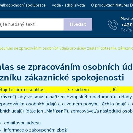
Velkoobchodní spolupráce
Voda - zdroj života
O produktech Natures D
Nevíte
Hledat
+420
Po-Pá 
ouhlas se zpracováním osobních údajů pro účely zaslání dotazníku zákaznic
las se zpracováním osobních úda
zníku zákaznické spokojenosti
lujete tímto souhlas ……………..., se sídlem ………………, IČ ……………
rávce“
), aby ve smyslu nařízení Evropského parlamentu a Rady 
zpracováním osobních údajů a o volném pohybu těchto údajů a 
bních údajů) (dále jen
„Nařízení“
), zpracovával/a následující osob
emailovou adresu
informace o zakoupeném zboží