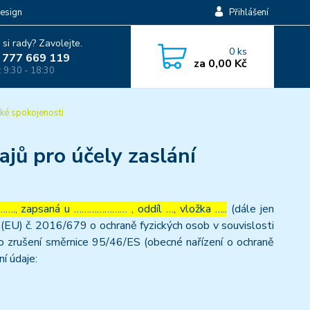
esign
Přihlášení
 si rady? Zavolejte.
0
ks
 777 669 119
za
0,00 Kč
: 9:30 - 18:30
ké spokojenosti
jů pro účely zaslání
…., zapsaná u ………………… , oddíl …, vložka …..
(dále jen
(EU) č. 2016/679 o ochraně fyzických osob v souvislosti
o zrušení směrnice 95/46/ES (obecné nařízení o ochraně
ní údaje: