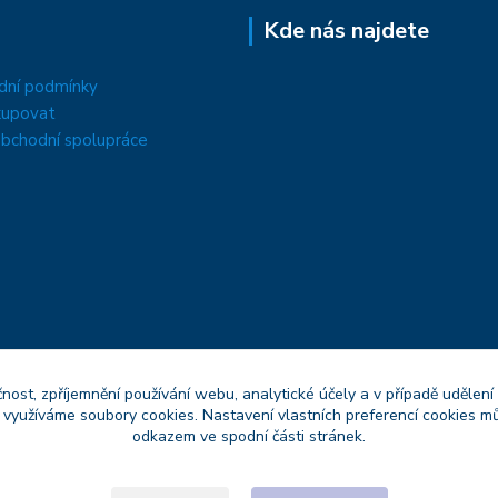
Kde nás najdete
dní podmínky
kupovat
bchodní spolupráce
čnost, zpříjemnění používání webu, analytické účely a v případě udělení
y využíváme soubory cookies. Nastavení vlastních preferencí cookies mů
odkazem ve spodní části stránek.