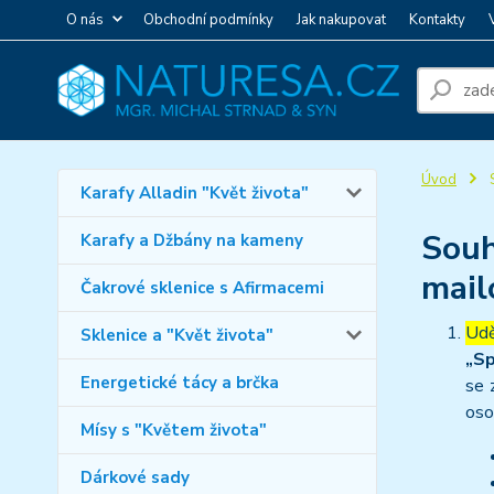
O nás
Obchodní podmínky
Jak nakupovat
Kontakty
Úvod
S
Karafy Alladin "Květ života"
Souh
Karafy a Džbány na kameny
mail
Čakrové sklenice s Afirmacemi
Udě
Sklenice a "Květ života"
„Sp
Energetické tácy a brčka
se 
oso
Mísy s "Květem života"
Dárkové sady