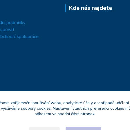
Kde nás najdete
dní podmínky
kupovat
bchodní spolupráce
čnost, zpříjemnění používání webu, analytické účely a v případě udělení
y využíváme soubory cookies. Nastavení vlastních preferencí cookies mů
odkazem ve spodní části stránek.