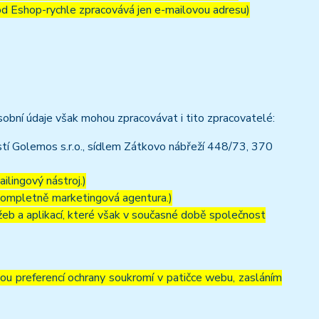
 od Eshop-rychle zpracovává jen e-mailovou adresu)
obní údaje však mohou zpracovávat i tito zpracovatelé:
í Golemos s.r.o., sídlem Zátkovo nábřeží 448/73, 370
ilingový nástroj.)
kompletně marketingová agentura.)
eb a aplikací, které však v současné době společnost
vou preferencí ochrany soukromí v patičce webu, zasláním