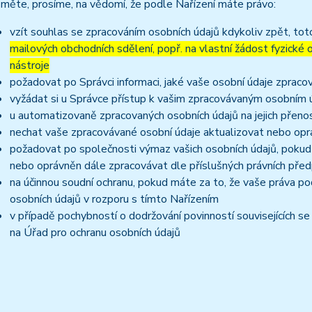
měte, prosíme, na vědomí, že podle Nařízení máte právo:
vzít souhlas se zpracováním osobních údajů kdykoliv zpět, to
mailových obchodních sdělení, popř. na vlastní žádost fyzické
nástroje
požadovat po Správci informaci, jaké vaše osobní údaje zpraco
vyžádat si u Správce přístup k vašim zpracovávaným osobním ú
u automatizovaně zpracovaných osobních údajů na jejich přeno
nechat vaše zpracovávané osobní údaje aktualizovat nebo opra
požadovat po společnosti výmaz vašich osobních údajů, pokud 
nebo oprávněn dále zpracovávat dle příslušných právních před
na účinnou soudní ochranu, pokud máte za to, že vaše práva po
osobních údajů v rozporu s tímto Nařízením
v případě pochybností o dodržování povinností souvisejících s
na Úřad pro ochranu osobních údajů