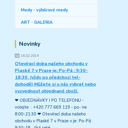
Medy - výběrové medy
ART - GALERIA
Novinky
16.02.2014
Otevírací doba našeho obchodu v
Plaské 7 v Praze je: Po-Pá : 9:30-
18:30. (vždy po předchozí tel-
dohodě) Můžete si u nás vybrat nebo
vyzvednout objednané zboží.
❤ OBJEDNÁVKY I PO TELEFONU -
volejte : +420 777 669 119 - po- ne
8:00-21:30 ❤ Otevírací doba našeho
obchodu v Plaské 7 v Praze v je: Po-Pá :
9:30-18...
číst celé