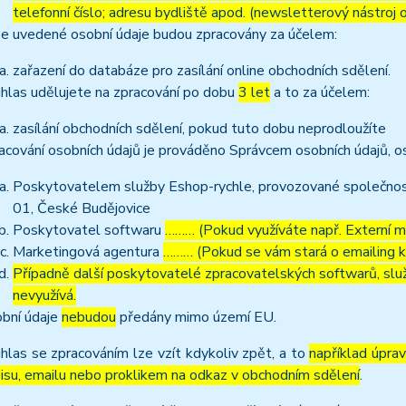
telefonní číslo; adresu bydliště apod. (newsletterový nástroj
e uvedené osobní údaje budou zpracovány za účelem:
zařazení do databáze pro zasílání online obchodních sdělení.
hlas udělujete na zpracování po dobu
3 let
a to za účelem:
zasílání obchodních sdělení, pokud tuto dobu neprodloužíte
acování osobních údajů je prováděno Správcem osobních údajů, os
Poskytovatelem služby Eshop-rychle, provozované společnost
01, České Budějovice
Poskytovatel softwaru
……… (Pokud využíváte např. Externí ma
Marketingová agentura
……… (Pokud se vám stará o emailing 
Případně další poskytovatelé zpracovatelských softwarů, služ
nevyužívá.
bní údaje
nebudou
předány mimo území EU.
hlas se zpracováním lze vzít kdykoliv zpět, a to
například úpra
isu, emailu nebo proklikem na odkaz v obchodním sdělení
.