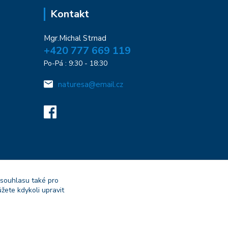
Kontakt
Mgr.Michal Strnad
+420 777 669 119
Po-Pá : 9:30 - 18:30
naturesa@email.cz
 souhlasu také pro
žete kdykoli upravit