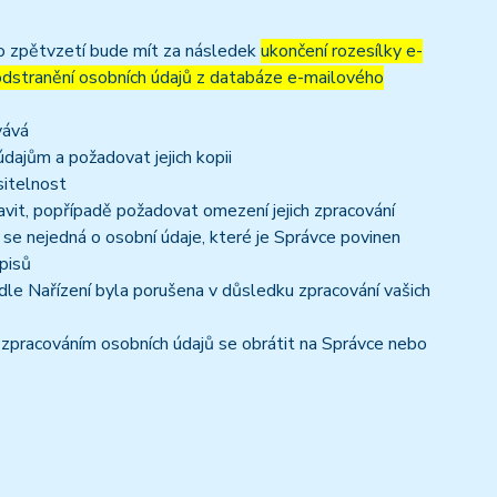
to zpětvzetí bude mít za následek
ukončení rozesílky e-
 odstranění osobních údajů z databáze e-mailového
vává
dajům a požadovat jejich kopii
sitelnost
vit, popřípadě požadovat omezení jejich zpracování
se nejedná o osobní údaje, které je Správce povinen
pisů
dle Nařízení byla porušena v důsledku zpracování vašich
e zpracováním osobních údajů se obrátit na Správce nebo