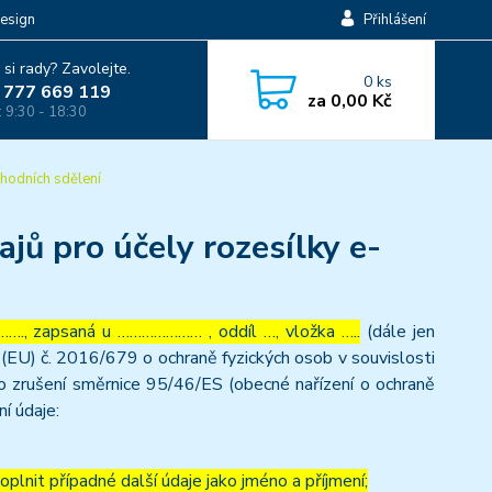
esign
Přihlášení
 si rady? Zavolejte.
0
ks
 777 669 119
za
0,00 Kč
: 9:30 - 18:30
hodních sdělení
jů pro účely rozesílky e-
…., zapsaná u ………………… , oddíl …, vložka …..
(dále jen
(EU) č. 2016/679 o ochraně fyzických osob v souvislosti
o zrušení směrnice 95/46/ES (obecné nařízení o ochraně
ní údaje:
lnit případné další údaje jako jméno a příjmení;