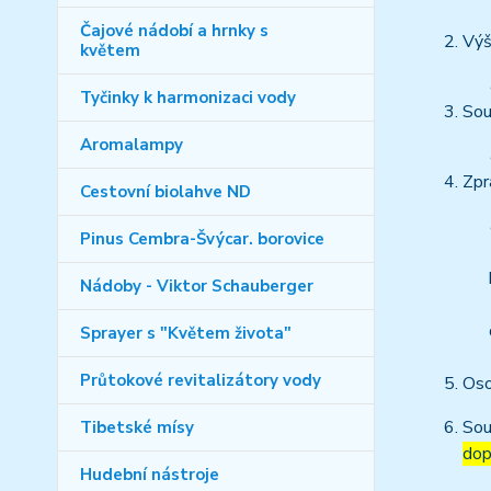
Čajové nádobí a hrnky s
Výš
květem
Tyčinky k harmonizaci vody
Sou
Aromalampy
Zpr
Cestovní biolahve ND
Pinus Cembra-Švýcar. borovice
Nádoby - Viktor Schauberger
Sprayer s "Květem života"
Průtokové revitalizátory vody
Oso
Sou
Tibetské mísy
dop
Hudební nástroje