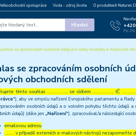
Velkoobchodní spolupráce
Voda - zdroj života
O produktech Natures D
Nevíte
Hledat
+420
Po-Pá 
ouhlas se zpracováním osobních údajů pro účely rozesílky e-mailových obc
las se zpracováním osobních úda
ových obchodních sdělení
lujete tímto souhlas ……………..., se sídlem ………………, IČ ……………
rávce“
), aby ve smyslu nařízení Evropského parlamentu a Rady 
zpracováním osobních údajů a o volném pohybu těchto údajů a 
bních údajů) (dále jen
„Nařízení“
), zpracovával/a následující osob
emailovou adresu
……… v případě externích e-mailových nástrojů nezapomeňte dop