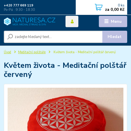
0
ks
+420 777 669 119
za
0,00 Kč
Po-Pá : 9:30 - 18:30
Menu
Hledat
Úvod
Meditační polštáře
Květem života - Meditační polštář červený
Květem života - Meditační polštář
červený