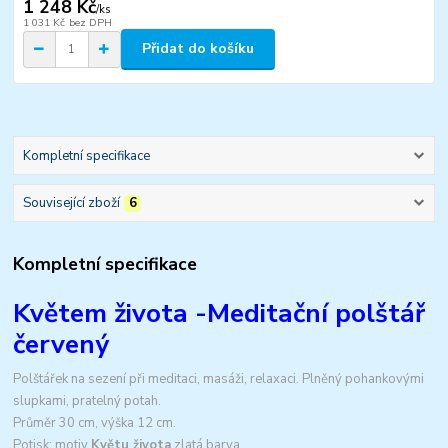
1 248 Kč
/
ks
1 031 Kč
bez DPH
Přidat do košíku
Kompletní specifikace
Související zboží
6
Kompletní specifikace
Květem života -Meditační polštář
červený
Polštářek na sezení při meditaci, masáži, relaxaci. Plněný pohankovými
slupkami, pratelný potah.
Průměr 30 cm, výška 12 cm.
Potisk: motiv
Květu života
zlatá barva.