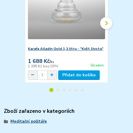
Karafa Alladin Gold 1,3 litru - "Květ života"
Zátka pro kar
1 688 Kč
228 Kč
/
ks
/
ks
Skladem
1 395 Kč
bez DPH
188 Kč
bez 
Přidat do košíku
Zboží zařazeno v kategoriích
Meditační polštáře