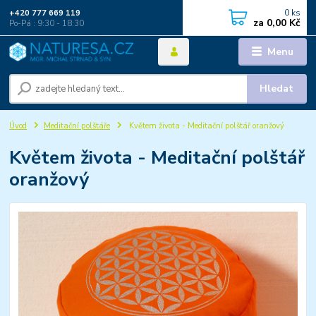
0
ks
+420 777 669 119
za
0,00 Kč
Po-Pá : 9:30 - 18:30
Menu
Hledat
Úvod
Meditační polštáře
Květem života - Meditační polštář oranžový
Květem života - Meditační polštář
oranžový