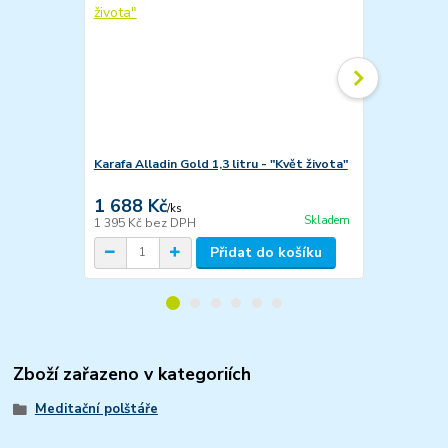
Karafa Alladin Gold 1,3 litru - "Květ života"
Zátka pro kar
1 688 Kč
228 Kč
/
ks
/
ks
Skladem
1 395 Kč
bez DPH
188 Kč
bez 
Přidat do košíku
Zboží zařazeno v kategoriích
Meditační polštáře