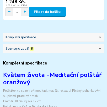
1 248 Kč
/
ks
1 031 Kč
bez DPH
Přidat do košíku
Kompletní specifikace
Související zboží
6
Kompletní specifikace
Květem života -Meditační polštář
oranžový
Polštářek na sezení při meditaci, masáži, relaxaci. Plněný pohankovými
slupkami, pratelný potah.
Průměr 30 cm, výška 12 cm.
Potisk: motiv
Květu života
zlatá barva.