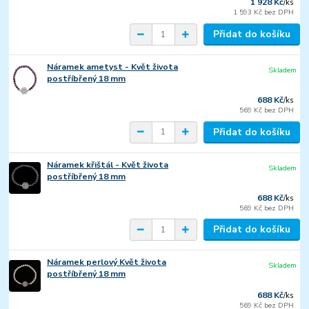
1 928 Kč
/
ks
1 593 Kč
bez DPH
Přidat do košíku
Náramek ametyst - Květ života
Skladem
postříbřený 18 mm
688 Kč
/
ks
569 Kč
bez DPH
Přidat do košíku
Náramek křištál - Květ života
Skladem
postříbřený 18 mm
688 Kč
/
ks
569 Kč
bez DPH
Přidat do košíku
Náramek perlový Květ života
Skladem
postříbřený 18 mm
688 Kč
/
ks
569 Kč
bez DPH