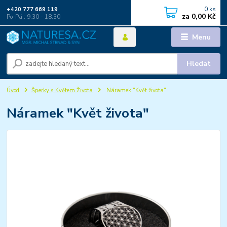
0
ks
+420 777 669 119
za
0,00 Kč
Po-Pá : 9:30 - 18:30
Menu
Hledat
Úvod
Šperky s Květem Života
Náramek "Květ života"
Náramek "Květ života"