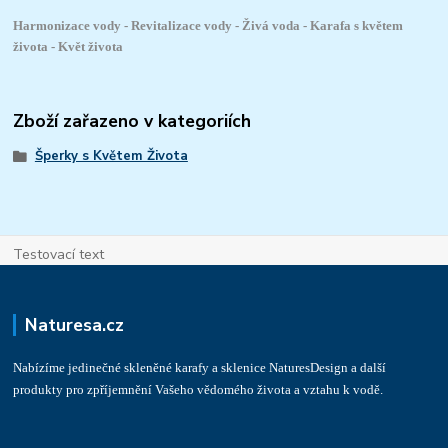
Harmonizace vody - Revitalizace vody - Živá voda - Karafa s květem
života - Květ života
Zboží zařazeno v kategoriích
Šperky s Květem Života
Testovací text
Naturesa.cz
Nabízíme jedinečné skleněné karafy a sklenice NaturesDesign a další
produkty pro zpříjemnění Vašeho vědomého života a vztahu k vodě.