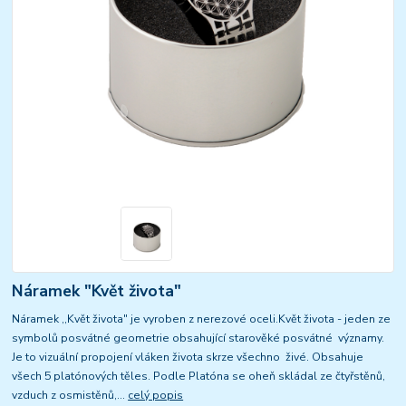
Náramek "Květ života"
Náramek ,,Květ života" je vyroben z nerezové oceli.Květ života - jeden ze
symbolů posvátné geometrie obsahující starověké posvátné významy.
Je to vizuální propojení vláken života skrze všechno živé. Obsahuje
všech 5 platónových těles. Podle Platóna se oheň skládal ze čtyřstěnů,
vzduch z osmistěnů,...
celý popis