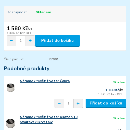
Dostupnost
Skladem
1 580 Kč
/
ks
1 306 Kč
bez DPH
Přidat do košíku
Číslo produktu:
27001
Podobné produkty
Náramek "Květ života" Čakra
Skladem
1 780 Kč
/
ks
1 471 Kč
bez DPH
Přidat do košíku
Náramek "Květ života" osazen 19
Skladem
Swarovski krystaly