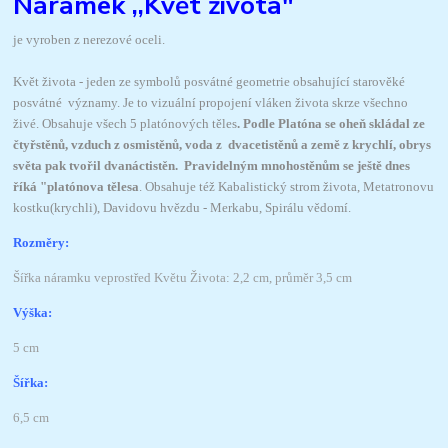
Náramek ,,Květ života"
je vyroben z nerezové oceli.
Květ života - jeden ze symbolů posvátné geometrie obsahující starověké
posvátné významy. Je to vizuální propojení vláken života skrze všechno
živé. Obsahuje všech 5 platónových těles
.
Podle Platóna se oheň skládal ze
čtyřstěnů, vzduch z osmistěnů, voda z dvacetistěnů a země z krychlí, obrys
světa pak tvořil dvanáctistěn. Pravidelným mnohostěnům se ještě dnes
říká "platónova tělesa
. Obsahuje též Kabalistický strom života, Metatronovu
kostku(krychli), Davidovu hvězdu - Merkabu, Spirálu vědomí.
Rozměry:
Šířka náramku veprostřed Květu Života: 2,2 cm, průměr 3,5 cm
Výška:
5 cm
Šířka:
6,5 cm