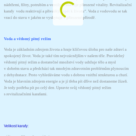
nádržemi, filtry, potrubím a ventily ji zbavuje přirozené vitality. Revitalizační
karafy vodu reaktivují a přivádějí ,,zpět k životu“. Voda z vodovodu se tak
vrací do stavu v jakém se vyskytuje v přirozené přírodě.
Voda a vědomý pitný režim
Voda je základním zdrojem života a hraje klíčovou úlohu pro naše zdraví a
spokojený život. Voda je také tím nejvzácnějším v našem těle. Pravidelný
vědomý pitný režim a dostatečné množství vody udržuje tělo a mysl
v dobrém stavu a předchází tak mnohým zdravotním problémům plynoucím
z dehydratace. Proto vyhledáváme vodu s dobrou vnitřní strukturou a chutí.
Voda je hlavním zdrojem energie a je jí třeba pít dříve než dostaneme žízeň.
Je tedy potřeba pít po celý den. Upravte svůj vědomý pitný režim
s revitalizačními karafami.
Velikost karafy: