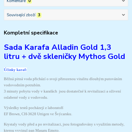
Komentáře
0
Související zboží
3
Kompletní specifikace
Sada Karafa Alladin Gold 1,3
litru + dvě skleničky Mythos Gold
Účinky karaf:
Běžná pitná voda přichází o svoji přirozenou vitalitu dlouhým putováním
vodovodním potrubím.
3 minuty pobytu vody v karafách jsou dostatečné k revitalizaci a oživení
oslabené vody z vodovodu.
Výsledky testů pocházejí z laboratoří
EF Brown, CH-3628 Uttigen ve Švýcarsku.
Krystaly vody před a po revitalizaci, jsou fotografovány s využitím metody,
kterou vyvinul pan Masaru Emoto.