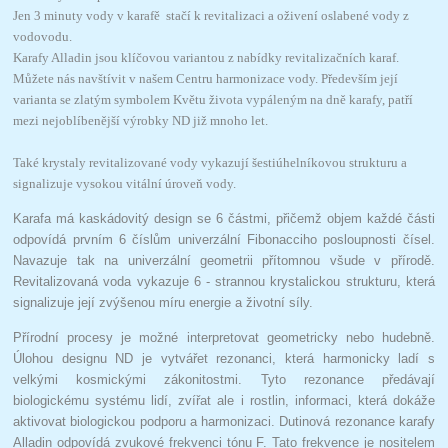
Jen 3 minuty vody v karafě stačí k revitalizaci a oživení oslabené vody z
vodovodu.
Karafy Alladin jsou klíčovou variantou z nabídky revitalizačních karaf.
Můžete nás navštívit v našem Centru harmonizace vody. Především její
varianta se zlatým symbolem Květu života vypáleným na dně karafy, patří
mezi nejoblíbenější výrobky ND již mnoho let.
Také krystaly revitalizované vody vykazují šestiúhelníkovou strukturu a
signalizuje vysokou vitální úroveň vody.
Karafa má kaskádovitý design se 6 částmi, přičemž objem každé části
odpovídá prvním 6 číslům univerzální Fibonacciho posloupnosti čísel.
Navazuje tak na univerzální geometrii přítomnou všude v přírodě.
Revitalizovaná voda vykazuje 6 - strannou krystalickou strukturu, která
signalizuje její zvýšenou míru energie a životní síly.
Přírodní procesy je možné interpretovat geometricky nebo hudebně.
Úlohou designu ND je vytvářet rezonanci, která harmonicky ladí s
velkými kosmickými zákonitostmi. Tyto rezonance předávají
biologickému systému lidí, zvířat ale i rostlin, informaci, která dokáže
aktivovat biologickou podporu a harmonizaci. Dutinová rezonance karafy
Alladin odpovídá zvukové frekvenci tónu F. Tato frekvence je nositelem