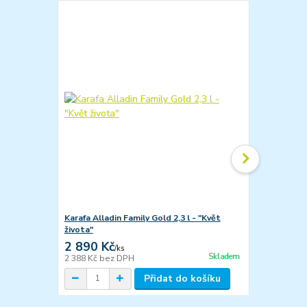
Karafa Alladin Family Gold 2,3 l - "Květ
Sklenice Myt
života"
života"
2 890 Kč
238 Kč
/
ks
/
ks
Skladem
2 388 Kč
bez DPH
197 Kč
bez 
Přidat do košíku