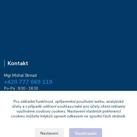
Kontakt
Mgr.Michal Strnad
+420 777 669 119
Po-Pá : 9:30 - 18:30
naturesa@email.cz
Pro základní funkčnost, zpříjemnění používání webu, analytické
účely a v případě udělení souhlasu také pro účely cílení reklamy
využíváme soubory cookies. Nastavení vlastních preferencí
cookies můžete kdykoli upravit odkazem ve spodní části stránek.
Souhlasím
Nastavení