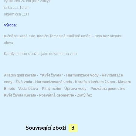
výška cca 20 cm (bez zátky)
šířka cca 16 cm
objem cca 1,3 l
Výroba:
ručně foukané sklo, tradiční řemeslné
sklářské umění – sklo bez obsahu
olova
Karafy mohou sloužit i jako dekanter na víno.
Alladin gold karafa - "Květ života" - Harmonizace vody - Revitalizace
vody - Živá voda - Harmonizovaná voda - Karafa s květem života - Masaru
Emoto - Voda léčivá - Pitný režim - Úprava vody - Posvátná geometrie -
Květ života Karafa - Posvátná geometrie - Zlatý řez
Související zboží
3