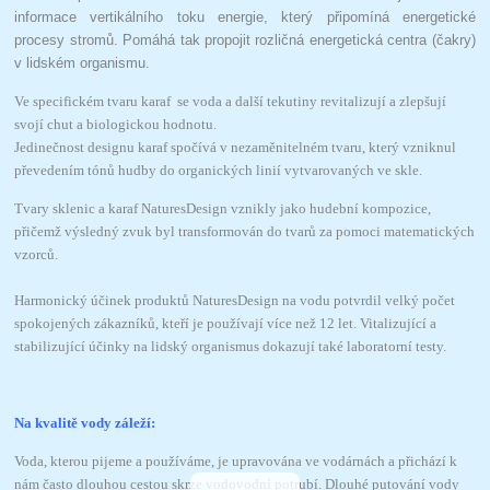
informace vertikálního toku energie, který připomíná energetické
procesy stromů. Pomáhá tak propojit rozličná energetická centra (čakry)
v lidském organismu.
Ve specifickém tvaru karaf se voda a další tekutiny revitalizují a zlepšují
svojí chut a biologickou hodnotu.
Jedinečnost designu karaf spočívá v nezaměnitelném tvaru, který vzniknul
převedením tónů hudby do organických linií vytvarovaných ve skle.
Tvary sklenic a karaf NaturesDesign vznikly jako hudební kompozice,
přičemž výsledný zvuk byl transformován do tvarů za pomoci matematických
vzorců.
Harmonický účinek produktů NaturesDesign na vodu potvrdil velký počet
spokojených zákazníků, kteří je používají více než 12 let. Vitalizující a
stabilizující účinky na lidský organismus dokazují také laboratorní testy.
Na kvalitě vody záleží:
Voda, kterou pijeme a používáme, je upravována ve vodárnách a přichází k
nám často dlouhou cestou skrze vodovodní potrubí. Dlouhé putování vody