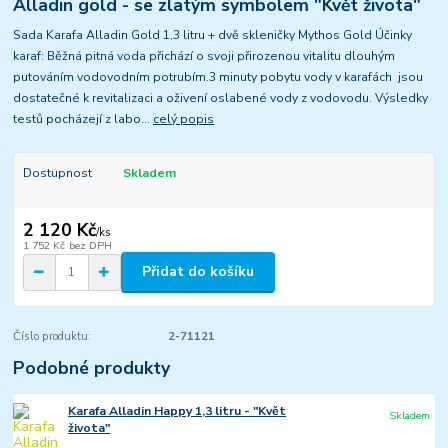
Alladin gold - se zlatým symbolem "Květ života"
Sada Karafa Alladin Gold 1,3 litru + dvě skleničky Mythos Gold Účinky
karaf: Běžná pitná voda přichází o svoji přirozenou vitalitu dlouhým
putováním vodovodním potrubím.3 minuty pobytu vody v karafách jsou
dostatečné k revitalizaci a oživení oslabené vody z vodovodu. Výsledky
testů pocházejí z labo...
celý popis
Dostupnost
Skladem
2 120 Kč
/
ks
1 752 Kč
bez DPH
Přidat do košíku
Číslo produktu:
2-71121
Podobné produkty
Karafa Alladin Happy 1,3 litru - "Květ
Skladem
života"